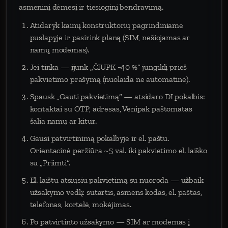
asmeninį dėmesį ir tiesioginį bendravimą.
Atidaryk kainų konstruktorių pagrindiniame
puslapyje ir pasirink planą (SIM, nešiojamas ar
namų modemas).
Jei tinka — įjunk „ČIUPK −40 %“ jungiklį prieš
pakvietimo prašymą (nuolaida ne automatinė).
Spausk „Gauti pakvietimą“ — atsidaro DI pokalbis:
kontaktai su OTP, adresas, Venipak paštomatas
šalia namų ar kitur.
Gausi patvirtinimą pokalbyje ir el. paštu.
Orientacinė peržiūra ~5 val. iki pakvietimo el. laiško
su „Priimti“.
El. laištu atsiųsiu pakvietimą su nuoroda — užbaik
užsakymo vedlį: sutartis, asmens kodas, el. paštas,
telefonas, kortelė, mokėjimas.
Po patvirtinto užsakymo — SIM ar modemas į