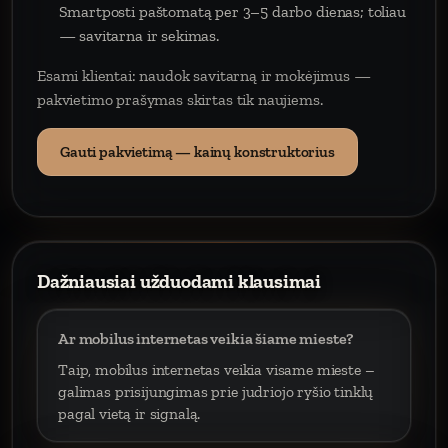
Smartposti paštomatą per 3–5 darbo dienas; toliau
— savitarna ir sekimas.
Esami klientai: naudok savitarną ir mokėjimus —
pakvietimo prašymas skirtas tik naujiems.
Gauti pakvietimą — kainų konstruktorius
Dažniausiai užduodami klausimai
Ar mobilus internetas veikia šiame mieste?
Taip, mobilus internetas veikia visame mieste –
galimas prisijungimas prie judriojo ryšio tinklų
pagal vietą ir signalą.