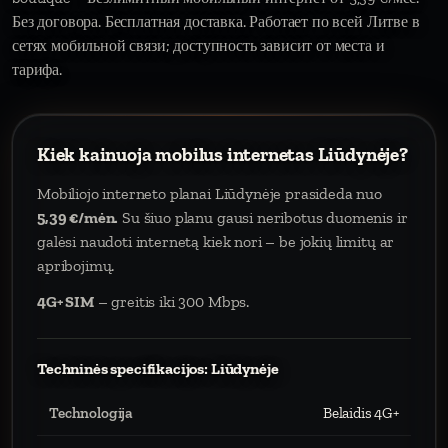
Без договора. Бесплатная доставка. Работает по всей Литве в
сетях мобильной связи; доступность зависит от места и
тарифа.
Kiek kainuoja mobilus internetas Liūdynėje?
Mobiliojo interneto planai Liūdynėje prasideda nuo
5,39 €/mėn.
Su šiuo planu gausi neribotus duomenis ir
galėsi naudoti internetą kiek nori – be jokių limitų ar
apribojimų.
4G+ SIM
– greitis iki 300 Mbps.
Techninės specifikacijos: Liūdynėje
Technologija
Belaidis 4G+