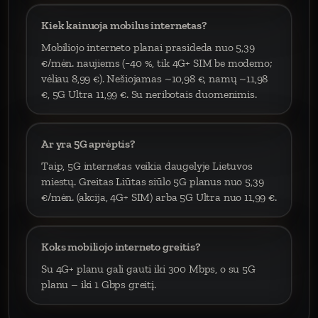
Kiek kainuoja mobilus internetas?
Mobiliojo interneto planai prasideda nuo 5,39
€/mėn. naujiems (−40 %, tik 4G+ SIM be modemo;
vėliau 8,99 €). Nešiojamas ~10,98 €, namų ~11,98
€, 5G Ultra 11,99 €. Su neribotais duomenimis.
Ar yra 5G aprėptis?
Taip, 5G internetas veikia daugelyje Lietuvos
miestų. Greitas Liūtas siūlo 5G planus nuo 5,39
€/mėn. (akcija, 4G+ SIM) arba 5G Ultra nuo 11,99 €.
Koks mobiliojo interneto greitis?
Su 4G+ planu gali gauti iki 300 Mbps, o su 5G
planu – iki 1 Gbps greitį.