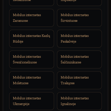
Mobilus internetas
Mobilus internetas
Zarasuose
Širvintuose
Mobilus internetas Kazlų
Mobilus internetas
Rūdoje
Paskalvėje
Mobilus internetas
Mobilus internetas
Švenčionėliuose
Šalčininkuose
Mobilus internetas
Mobilus internetas
Molėtuose
Trakųose
Mobilus internetas
Mobilus internetas
Ukmergėje
Ignalinoje