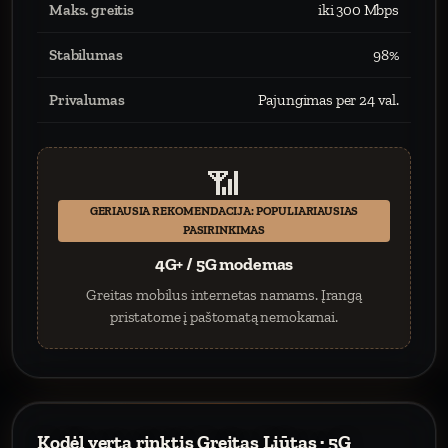
Maks. greitis
iki 300 Mbps
Stabilumas
98%
Privalumas
Pajungimas per 24 val.
📶
GERIAUSIA REKOMENDACIJA: POPULIARIAUSIAS
PASIRINKIMAS
4G+ / 5G modemas
Greitas mobilus internetas namams. Įrangą
pristatome į paštomatą nemokamai.
Kodėl verta rinktis Greitas Liūtas · 5G