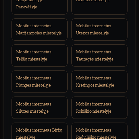
Panevėžyje
Mobilus internetas
Mobilus internetas
Marijampolės miestelyje
Utenos miestelyje
Mobilus internetas
Mobilus internetas
Telšių miestelyje
Tauragės miestelyje
Mobilus internetas
Mobilus internetas
Plungės miestelyje
Kretingos miestelyje
Mobilus internetas
Mobilus internetas
Šilutės miestelyje
Rokiškio miestelyje
Mobilus internetas Biržų
Mobilus internetas
miestelyje
Radviliškio miestelyje