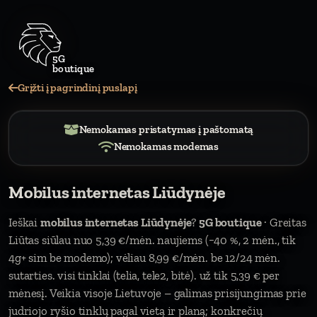
5G
Grįžti į pagrindinį puslapį
Nemokamas pristatymas į paštomatą
Nemokamas modemas
Mobilus internetas Liūdynėje
Ieškai
mobilus internetas Liūdynėje
?
5G boutique
· Greitas
Liūtas siūlau nuo 5,39 €/mėn. naujiems (−40 %, 2 mėn., tik
4g+ sim be modemo); vėliau 8,99 €/mėn. be 12/24 mėn.
sutarties. visi tinklai (telia, tele2, bitė). už tik 5,39 € per
mėnesį. Veikia visoje Lietuvoje – galimas prisijungimas prie
judriojo ryšio tinklų pagal vietą ir planą; konkrečių