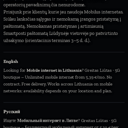
operatorių pavadinimų čia nenurodome.
Prisijunk prie klientų, kurie jau naudoja Mobilus internetas.
Siūlau lanksčias sąlygas ir nemokamą įrangos pristatymą į
paštomatą. Nemokamas pristatymas į artimiausią
Smartposti paštomatą Liūdynėje vietovėje po patvirtinto
užsakymo (orientacinis terminas 3–5 d. d.).
English
Looking for
Mobile internet in Lithuania
? Greitas Liūtas · 5G
boutique – Unlimited mobile internet from 5,39 €/mo. No
contract. Free delivery. Works across Lithuania on mobile
networks; availability depends on your location and plan.
Русский
Ищете
Мобильный интернет в Литве
? Greitas Liūtas · 5G
boutique – Безлимитный мобильный интернет от 5,39 €/мес.