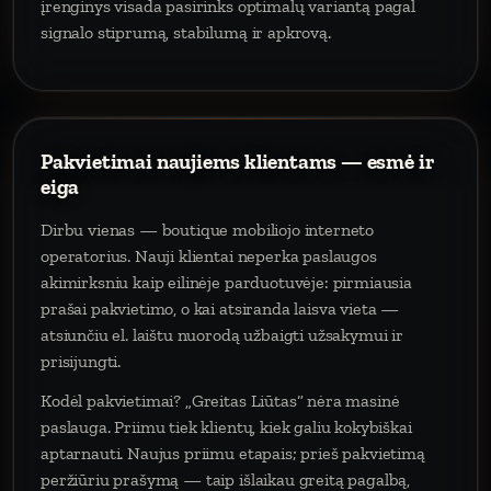
įrenginys visada pasirinks optimalų variantą pagal
signalo stiprumą, stabilumą ir apkrovą.
Pakvietimai naujiems klientams — esmė ir
eiga
Dirbu vienas — boutique mobiliojo interneto
operatorius. Nauji klientai neperka paslaugos
akimirksniu kaip eilinėje parduotuvėje: pirmiausia
prašai pakvietimo, o kai atsiranda laisva vieta —
atsiunčiu el. laištu nuorodą užbaigti užsakymui ir
prisijungti.
Kodėl pakvietimai? „Greitas Liūtas“ nėra masinė
paslauga. Priimu tiek klientų, kiek galiu kokybiškai
aptarnauti. Naujus priimu etapais; prieš pakvietimą
peržiūriu prašymą — taip išlaikau greitą pagalbą,