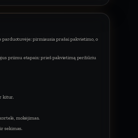
e parduotuvėje: pirmiausia prašai pakvietimo, o
ujus priimu etapais; prieš pakvietimą peržiūriu
 kitur.
 kortelė, mokėjimas.
ir sekimas.