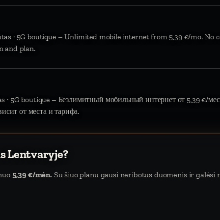
ūtas · 5G boutique – Unlimited mobile internet from 5,39 €/mo. No c
n and plan.
tas · 5G boutique – Безлимитный мобильный интернет от 5,39 €/мес.
висит от места и тарифа.
as Lentvaryje?
 nuo
5,39 €/mėn.
Su šiuo planu gausi neribotus duomenis ir galėsi na