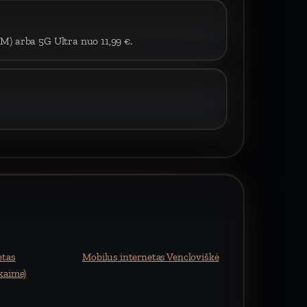
IM) arba 5G Ultra nuo 11,99 €.
etas
Mobilus internetas Vencloviškė
kaime)