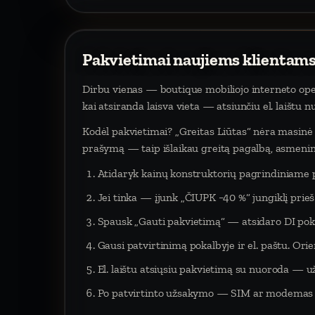
Pakvietimai naujiems klientams
Dirbu vienas — boutique mobiliojo interneto oper
kai atsiranda laisva vieta — atsiunčiu el. laištu 
Kodėl pakvietimai? „Greitas Liūtas“ nėra masinė p
prašymą — taip išlaikau greitą pagalbą, asmeninį
Atidaryk kainų konstruktorių pagrindiniame 
Jei tinka — įjunk „ČIUPK −40 %“ jungiklį pri
Spausk „Gauti pakvietimą“ — atsidaro DI poka
Gausi patvirtinimą pokalbyje ir el. paštu. Orien
El. laištu atsiųsiu pakvietimą su nuoroda — už
Po patvirtinto užsakymo — SIM ar modemas į 