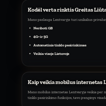
Kodėl verta rinktis Greitas Liūt
Mano paslauga Lentvaryje turi unikalius privalu
Neriboti GB
4G+ ir 5G
Automatinis tinklo pasirinkimas
Veikia visoje Lietuvoje
Kaip veikia mobilus internetas 
Mano mobilus internetas Lentvaryje veikia per mob
tinklo pasirinkimo funkcijos, tavo įrenginys visa