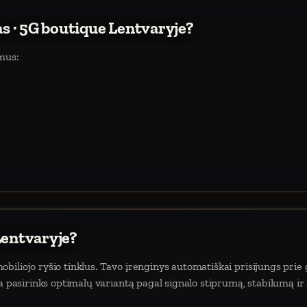
as · 5G boutique Lentvaryje?
mus:
Lentvaryje?
iliojo ryšio tinklus. Tavo įrenginys automatiškai prisijungs prie 
da pasirinks optimalų variantą pagal signalo stiprumą, stabilumą ir