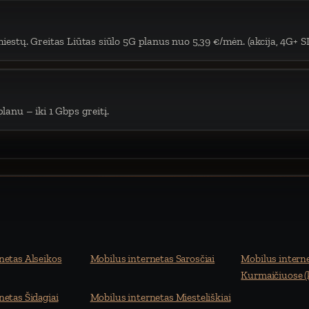
iestų. Greitas Liūtas siūlo 5G planus nuo 5,39 €/mėn. (akcija, 4G+ S
lanu – iki 1 Gbps greitį.
netas Alseikos
Mobilus internetas Sarosčiai
Mobilus intern
Kurmaičiuose (
netas Šidagiai
Mobilus internetas Miesteliškiai