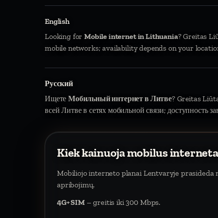
English
Looking for
Mobile internet in Lithuania
? Greitas Li
mobile networks; availability depends on your locatio
Русский
Ищете
Мобильный интернет в Литве
? Greitas Liū
всей Литве в сетях мобильной связи; доступность за
Kiek kainuoja mobilus internet
Mobiliojo interneto planai Lentvaryje prasideda
apribojimų.
4G+ SIM
– greitis iki 300 Mbps.