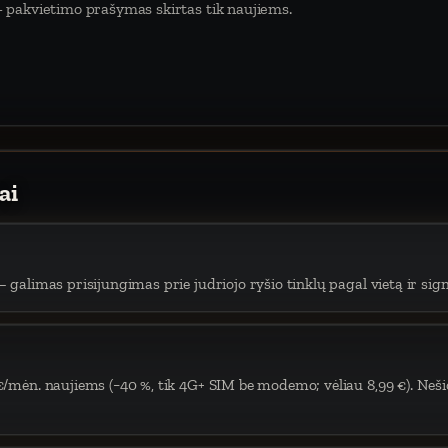
 pakvietimo prašymas skirtas tik naujiems.
ai
 galimas prisijungimas prie judriojo ryšio tinklų pagal vietą ir sign
€/mėn. naujiems (−40 %, tik 4G+ SIM be modemo; vėliau 8,99 €). Neši