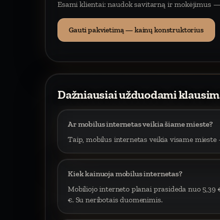
Esami klientai: naudok savitarną ir mokėjimus —
Gauti pakvietimą — kainų konstruktorius
Dažniausiai užduodami klausim
Ar mobilus internetas veikia šiame mieste?
Taip, mobilus internetas veikia visame mieste –
Kiek kainuoja mobilus internetas?
Mobiliojo interneto planai prasideda nuo 5,39 
€. Su neribotais duomenimis.