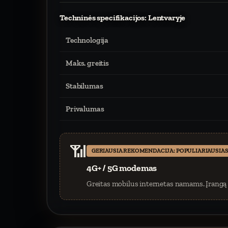
Techninės specifikacijos: Lentvaryje
Technologija
Maks. greitis
Stabilumas
Privalumas
📶
GERIAUSIA REKOMENDACIJA: POPULIARIAUSIAS
4G+ / 5G modemas
Greitas mobilus internetas namams. Įrangą