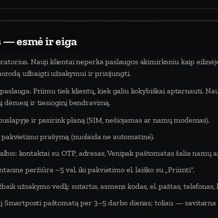
 — esmė ir eiga
atorius. Nauji klientai neperka paslaugos akimirksniu kaip eilinėj
nuorodą užbaigti užsakymui ir prisijungti.
aslauga. Priimu tiek klientų, kiek galiu kokybiškai aptarnauti. Na
 dėmesį ir tiesioginį bendravimą.
puslapyje ir pasirink planą (SIM, nešiojamas ar namų modemas).
eš pakvietimo prašymą (nuolaida ne automatinė).
lbis: kontaktai su OTP, adresas, Venipak paštomatas šalia namų ar
tacinė peržiūra ~5 val. iki pakvietimo el. laiško su „Priimti“.
baik užsakymo vedlį: sutartis, asmens kodas, el. paštas, telefonas,
Smartposti paštomatą per 3–5 darbo dienas; toliau — savitarna 