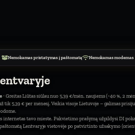
Nemokamas pristatymas į paštomatą
Nemokamas modemas
Lentvaryje
e
· Greitas Liūtas siūlau nuo 5,39 €/mėn. naujiems (−40 %, 2 mėn
). už tik 5,39 € per mėnesį. Veikia visoje Lietuvoje – galimas prisi
urodome.
s internetas tavo mieste. Pakvietimo prašymą užpildysi DI pokal
aštomatą Lentvaryje vietovėje po patvirtinto užsakymo (orienta