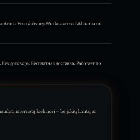
ontract. Free delivery. Works across Lithuania on
 Без договора. Бесплатная доставка. Работает по
udoti internetą kiek nori – be jokių limitų ar