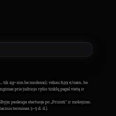
., tik 4g+ sim be modemo); vėliau 8,99 €/mėn. be
jungimas prie judriojo ryšio tinklų pagal vietą ir
byje; paslauga startuoja po „Priimti“ ir mokėjimo.
cinis terminas 3–5 d. d.).