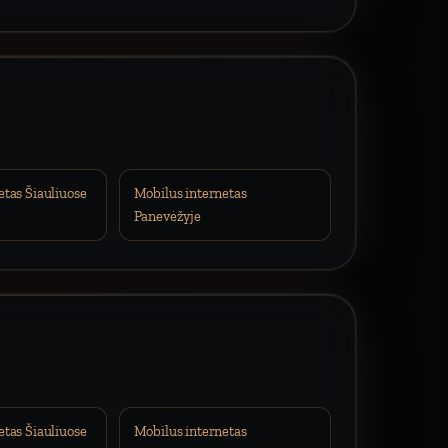
etas Šiauliuose
Mobilus internetas
Panevėžyje
etas Šiauliuose
Mobilus internetas