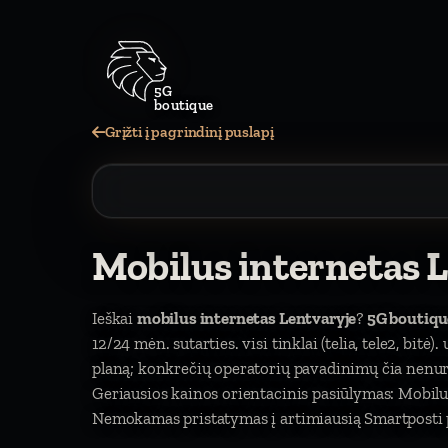
5G
boutique
Grįžti į pagrindinį puslapį
Mobilus internetas 
Ieškai
mobilus internetas Lentvaryje
?
5G boutiqu
12/24 mėn. sutarties. visi tinklai (telia, tele2, bitė
planą; konkrečių operatorių pavadinimų čia nen
Geriausios kainos orientacinis pasiūlymas: Mobilu
Nemokamas pristatymas į artimiausią Smartposti p