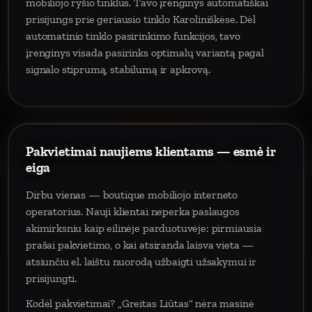
mobiliojo ryšio tinklus. Tavo įrenginys automatiškai
prisijungs prie geriausio tinklo Karoliniškėse. Dėl
automatinio tinklo pasirinkimo funkcijos, tavo
įrenginys visada pasirinks optimalų variantą pagal
signalo stiprumą, stabilumą ir apkrovą.
Pakvietimai naujiems klientams — esmė ir
eiga
Dirbu vienas — boutique mobiliojo interneto
operatorius. Nauji klientai neperka paslaugos
akimirksniu kaip eilinėje parduotuvėje: pirmiausia
prašai pakvietimo, o kai atsiranda laisva vieta —
atsiunčiu el. laištu nuorodą užbaigti užsakymui ir
prisijungti.
Kodėl pakvietimai? „Greitas Liūtas“ nėra masinė