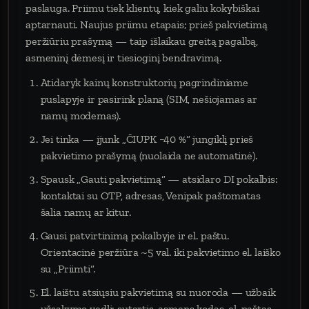
paslauga. Priimu tiek klientų, kiek galiu kokybiškai
aptarnauti. Naujus priimu etapais; prieš pakvietimą
peržiūriu prašymą — taip išlaikau greitą pagalbą,
asmeninį dėmesį ir tiesioginį bendravimą.
Atidaryk kainų konstruktorių pagrindiniame
puslapyje ir pasirink planą (SIM, nešiojamas ar
namų modemas).
Jei tinka — įjunk „ČIUPK −40 %“ jungiklį prieš
pakvietimo prašymą (nuolaida ne automatinė).
Spausk „Gauti pakvietimą“ — atsidaro DI pokalbis:
kontaktai su OTP, adresas, Venipak paštomatas
šalia namų ar kitur.
Gausi patvirtinimą pokalbyje ir el. paštu.
Orientacinė peržiūra ~5 val. iki pakvietimo el. laiško
su „Priimti“.
El. laištu atsiųsiu pakvietimą su nuoroda — užbaik
užsakymo vedlį: sutartis, asmens kodas, el. paštas,