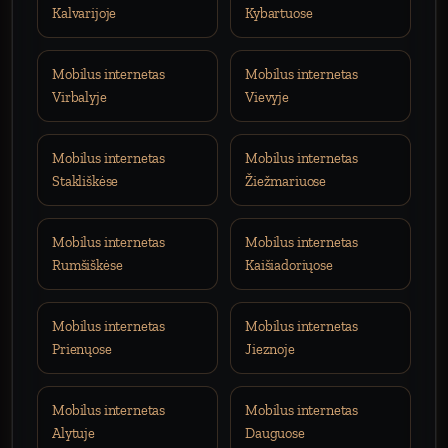
Kalvarijoje
Kybartuose
Mobilus internetas
Mobilus internetas
Virbalyje
Vievyje
Mobilus internetas
Mobilus internetas
Stakliškėse
Žiežmariuose
Mobilus internetas
Mobilus internetas
Rumšiškėse
Kaišiadoriųose
Mobilus internetas
Mobilus internetas
Prienųose
Jieznoje
Mobilus internetas
Mobilus internetas
Alytuje
Dauguose