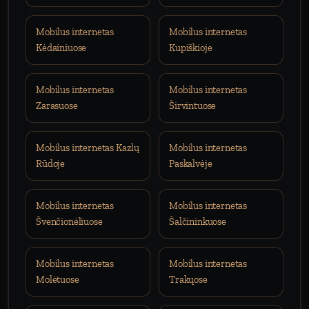
Mobilus internetas
Mobilus internetas
Kėdainiuose
Kupiškioje
Mobilus internetas
Mobilus internetas
Zarasuose
Širvintuose
Mobilus internetas Kazlų
Mobilus internetas
Rūdoje
Paskalvėje
Mobilus internetas
Mobilus internetas
Švenčionėliuose
Šalčininkuose
Mobilus internetas
Mobilus internetas
Molėtuose
Trakųose