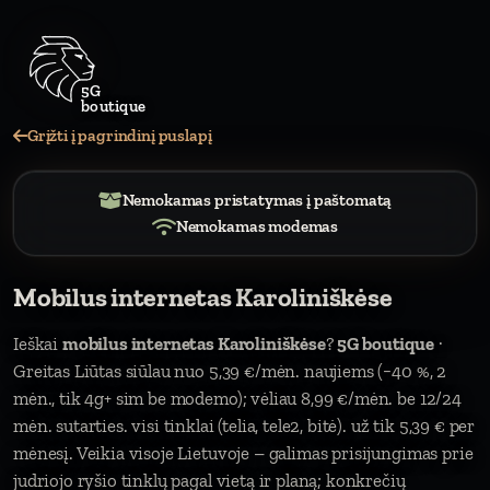
Grįžti į pagrindinį puslapį
Nemokamas pristatymas į paštomatą
Nemokamas modemas
Mobilus internetas Karoliniškėse
Ieškai
mobilus internetas Karoliniškėse
?
5G boutique
·
Greitas Liūtas siūlau nuo 5,39 €/mėn. naujiems (−40 %, 2
mėn., tik 4g+ sim be modemo); vėliau 8,99 €/mėn. be 12/24
mėn. sutarties. visi tinklai (telia, tele2, bitė). už tik 5,39 € per
mėnesį. Veikia visoje Lietuvoje – galimas prisijungimas prie
judriojo ryšio tinklų pagal vietą ir planą; konkrečių