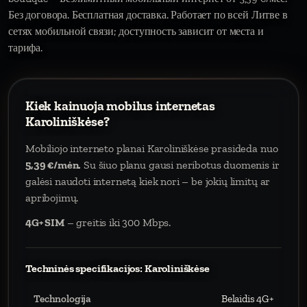
Без договора. Бесплатная доставка. Работает по всей Литве в
сетях мобильной связи; доступность зависит от места и
тарифа.
Kiek kainuoja mobilus internetas
Karoliniškėse?
Mobiliojo interneto planai Karoliniškėse prasideda nuo
5,39 €/mėn.
Su šiuo planu gausi neribotus duomenis ir
galėsi naudoti internetą kiek nori – be jokių limitų ar
apribojimų.
4G+ SIM
– greitis iki 300 Mbps.
Techninės specifikacijos: Karoliniškėse
Technologija
Belaidis 4G+