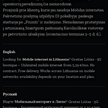
operatorių pavadinimų čia nenurodome.
Prisijunk prie klientų, kurie jau naudoja Mobilus internetas.
Pakvietimo prašymą užpildysi DI pokalbyje; paslauga
startuoja po „Priimti“ ir mokėjimo. Nemokamas pristatymas
į artimiausią Smartposti paštomatą Karoliniškėse vietovėje
po patvirtinto užsakymo (orientacinis terminas 3–5 d. d.).
English
Looking for
Mobile internet in Lithuania
? Greitas Liūtas · 5G
boutique – Unlimited mobile internet from 5,39 €/mo. No
contract. Free delivery. Works across Lithuania on mobile
networks; availability depends on your location and plan.
Русский
Ищете
Мобильный интернет в Литве
? Greitas Liūtas · 5G
boutique – Безлимитный мобильный интернет от 5,39 €/мес.