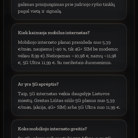
galimas prisijungimas prie judriojo ryšio tinklų
pagal vietą ir signalą.
Kiek kainuoja mobilus internetas?
Mobiliojo interneto planai prasideda nuo 5,39
€/mėn. naujiems (−40 %, tik 4G+ SIM be modemo;
vėliau 8,99 €). Nešiojamas ~10,98 €, namų ~11,98
€, 5G Ultra 11,99 €. Su neribotais duomenimis.
Ar yra 5G aprėptis?
Taip, 5G internetas veikia daugelyje Lietuvos
miestų. Greitas Liūtas siūlo 5G planus nuo 5,39
€/mėn. (akcija, 4G+ SIM) arba 5G Ultra nuo 11,99 €.
Koks mobiliojo interneto greitis?