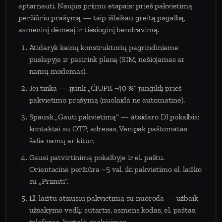
aptarnauti. Naujus priimu etapais; prieš pakvietimą
peržiūriu prašymą — taip išlaikau greitą pagalbą,
asmeninį dėmesį ir tiesioginį bendravimą.
Atidaryk kainų konstruktorių pagrindiniame
puslapyje ir pasirink planą (SIM, nešiojamas ar
namų modemas).
Jei tinka — įjunk „ČIUPK −40 %“ jungiklį prieš
pakvietimo prašymą (nuolaida ne automatinė).
Spausk „Gauti pakvietimą“ — atsidaro DI pokalbis:
kontaktai su OTP, adresas, Venipak paštomatas
šalia namų ar kitur.
Gausi patvirtinimą pokalbyje ir el. paštu.
Orientacinė peržiūra ~5 val. iki pakvietimo el. laiško
su „Priimti“.
El. laištu atsiųsiu pakvietimą su nuoroda — užbaik
užsakymo vedlį: sutartis, asmens kodas, el. paštas,
telefonas, kortelė, mokėjimas.