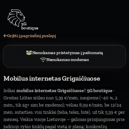
Grįžti į pagrindinį puslapį
Nemokamas pristatymas į paštomatą
Nemokamas modemas
Mobilus internetas Grigaičiuose
Ieškai
mobilus internetas Grigaičiuose
?
5G boutique
·
Greitas Liūtas siūlau nuo 5,39 €/mėn. naujiems (−40 %, 2
mėn., tik 4g+ sim be modemo); vėliau 8,99 €/mėn. be 12/24
mėn. sutarties. visi tinklai (telia, tele2, bitė). už tik 5,39 € per
mėnesį. Veikia visoje Lietuvoje – galimas prisijungimas prie
judriojo ryšio tinklų pagal vietą ir planą; konkrečių