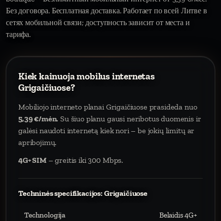
Без договора. Бесплатная доставка. Работает по всей Литве в
сетях мобильной связи; доступность зависит от места и
тарифа.
Kiek kainuoja mobilus internetas
Grigaičiuose?
Mobiliojo interneto planai Grigaičiuose prasideda nuo
5,39 €/mėn.
Su šiuo planu gausi neribotus duomenis ir
galėsi naudoti internetą kiek nori – be jokių limitų ar
apribojimų.
4G+ SIM
– greitis iki 300 Mbps.
Techninės specifikacijos: Grigaičiuose
Technologija
Belaidis 4G+