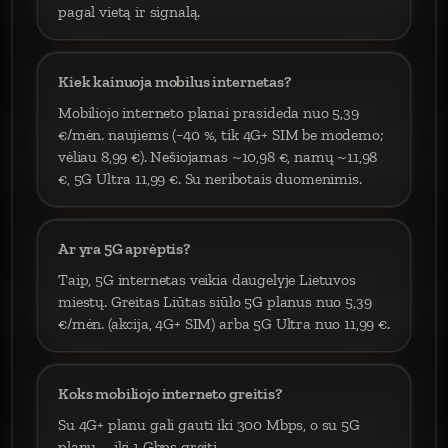
pagal vietą ir signalą.
Kiek kainuoja mobilus internetas?
Mobiliojo interneto planai prasideda nuo 5,39
€/mėn. naujiems (−40 %, tik 4G+ SIM be modemo;
vėliau 8,99 €). Nešiojamas ~10,98 €, namų ~11,98
€, 5G Ultra 11,99 €. Su neribotais duomenimis.
Ar yra 5G aprėptis?
Taip, 5G internetas veikia daugelyje Lietuvos
miestų. Greitas Liūtas siūlo 5G planus nuo 5,39
€/mėn. (akcija, 4G+ SIM) arba 5G Ultra nuo 11,99 €.
Koks mobiliojo interneto greitis?
Su 4G+ planu gali gauti iki 300 Mbps, o su 5G
planu – iki 1 Gbps greitį.