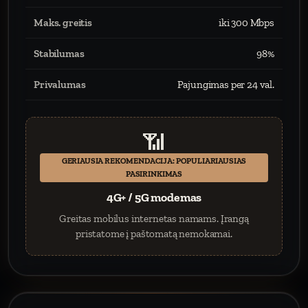
Maks. greitis
iki 300 Mbps
Stabilumas
98%
Privalumas
Pajungimas per 24 val.
📶
GERIAUSIA REKOMENDACIJA: POPULIARIAUSIAS
PASIRINKIMAS
4G+ / 5G modemas
Greitas mobilus internetas namams. Įrangą
pristatome į paštomatą nemokamai.