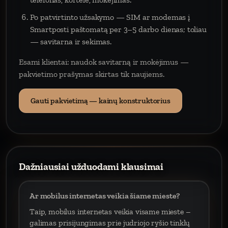
Po patvirtinto užsakymo — SIM ar modemas į
Smartposti paštomatą per 3–5 darbo dienas; toliau
— savitarna ir sekimas.
Esami klientai: naudok savitarną ir mokėjimus —
pakvietimo prašymas skirtas tik naujiems.
Gauti pakvietimą — kainų konstruktorius
Dažniausiai užduodami klausimai
Ar mobilus internetas veikia šiame mieste?
Taip, mobilus internetas veikia visame mieste –
galimas prisijungimas prie judriojo ryšio tinklų