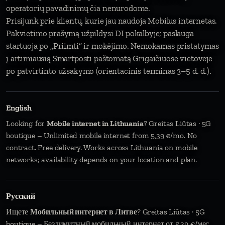
operatorių pavadinimų čia nenurodome.
Prisijunk prie klientų, kurie jau naudoja Mobilus internetas.
Pakvietimo prašymą užpildysi DI pokalbyje; paslauga
startuoja po „Priimti“ ir mokėjimo. Nemokamas pristatymas
į artimiausią Smartposti paštomatą Grigaičiuose vietovėje
po patvirtinto užsakymo (orientacinis terminas 3–5 d. d.).
English
Looking for
Mobile internet in Lithuania
? Greitas Liūtas · 5G
boutique – Unlimited mobile internet from 5,39 €/mo. No
contract. Free delivery. Works across Lithuania on mobile
networks; availability depends on your location and plan.
Русский
Ищете
Мобильный интернет в Литве
? Greitas Liūtas · 5G
boutique – Безлимитный мобильный интернет от 5,39 €/мес.