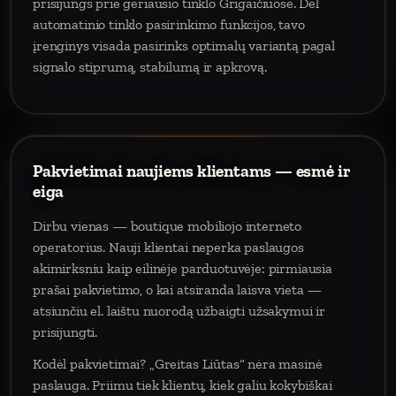
prisijungs prie geriausio tinklo Grigaičiuose. Dėl
automatinio tinklo pasirinkimo funkcijos, tavo
įrenginys visada pasirinks optimalų variantą pagal
signalo stiprumą, stabilumą ir apkrovą.
Pakvietimai naujiems klientams — esmė ir
eiga
Dirbu vienas — boutique mobiliojo interneto
operatorius. Nauji klientai neperka paslaugos
akimirksniu kaip eilinėje parduotuvėje: pirmiausia
prašai pakvietimo, o kai atsiranda laisva vieta —
atsiunčiu el. laištu nuorodą užbaigti užsakymui ir
prisijungti.
Kodėl pakvietimai? „Greitas Liūtas“ nėra masinė
paslauga. Priimu tiek klientų, kiek galiu kokybiškai