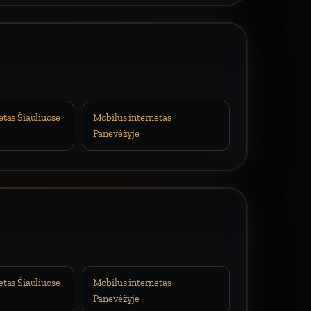
etas Šiauliuose
Mobilus internetas
Panevėžyje
etas Šiauliuose
Mobilus internetas
Panevėžyje