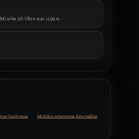
IM) arba 5G Ultra nuo 11,99 €.
etas Garšvėnai
Mobilus internetas Ažuvadžiai