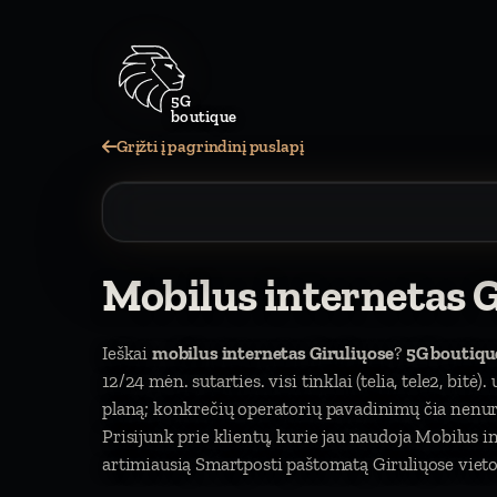
5G
boutique
Grįžti į pagrindinį puslapį
Mobilus internetas G
Ieškai
mobilus internetas Giruliųose
?
5G boutiqu
12/24 mėn. sutarties. visi tinklai (telia, tele2, bitė
planą; konkrečių operatorių pavadinimų čia nen
Prisijunk prie klientų, kurie jau naudoja Mobilus
artimiausią Smartposti paštomatą Giruliųose vieto