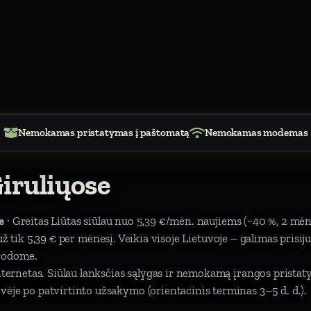
Nemokamas pristatymas į paštomatą
Nemokamas modemas
iruliųose
e
· Greitas Liūtas siūlau nuo 5,39 €/mėn. naujiems (−40 %, 2 mėn
). už tik 5,39 € per mėnesį. Veikia visoje Lietuvoje – galimas prisi
urodome.
 internetas. Siūlau lanksčias sąlygas ir nemokamą įrangos prist
vėje po patvirtinto užsakymo (orientacinis terminas 3–5 d. d.).