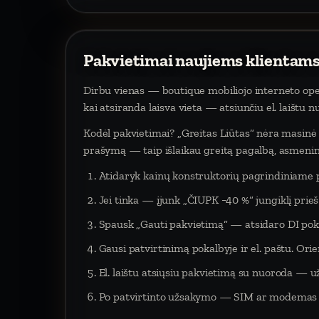
Pakvietimai naujiems klientams
Dirbu vienas — boutique mobiliojo interneto oper
kai atsiranda laisva vieta — atsiunčiu el. laištu 
Kodėl pakvietimai? „Greitas Liūtas“ nėra masinė p
prašymą — taip išlaikau greitą pagalbą, asmeninį
Atidaryk kainų konstruktorių pagrindiniame 
Jei tinka — įjunk „ČIUPK −40 %“ jungiklį pri
Spausk „Gauti pakvietimą“ — atsidaro DI poka
Gausi patvirtinimą pokalbyje ir el. paštu. Orien
El. laištu atsiųsiu pakvietimą su nuoroda — už
Po patvirtinto užsakymo — SIM ar modemas į 