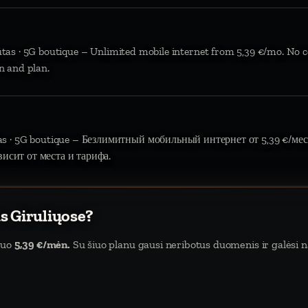
ūtas · 5G boutique – Unlimited mobile internet from 5,39 €/mo. No c
n and plan.
tas · 5G boutique – Безлимитный мобильный интернет от 5,39 €/мес.
висит от места и тарифа.
s Giruliųose?
nuo
5,39 €/mėn.
Su šiuo planu gausi neribotus duomenis ir galėsi na