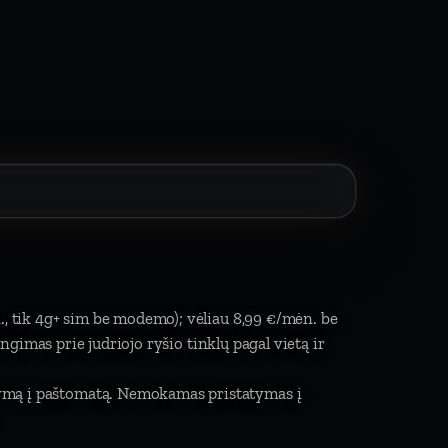
., tik 4g+ sim be modemo); vėliau 8,99 €/mėn. be
jungimas prie judriojo ryšio tinklų pagal vietą ir
atymą į paštomatą. Nemokamas pristatymas į