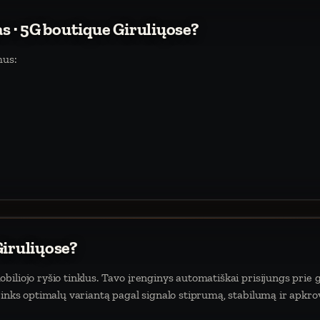
as · 5G boutique Giruliųose?
mus:
Giruliųose?
iliojo ryšio tinklus. Tavo įrenginys automatiškai prisijungs prie g
rinks optimalų variantą pagal signalo stiprumą, stabilumą ir apkro