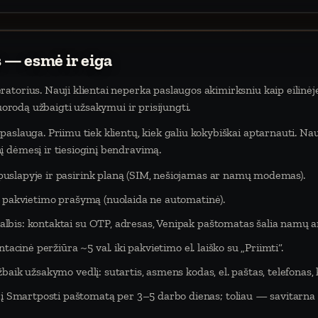
 — esmė ir eiga
atorius. Nauji klientai neperka paslaugos akimirksniu kaip eilinėj
nuorodą užbaigti užsakymui ir prisijungti.
aslauga. Priimu tiek klientų, kiek galiu kokybiškai aptarnauti. Na
 dėmesį ir tiesioginį bendravimą.
puslapyje ir pasirink planą (SIM, nešiojamas ar namų modemas).
eš pakvietimo prašymą (nuolaida ne automatinė).
lbis: kontaktai su OTP, adresas, Venipak paštomatas šalia namų ar
tacinė peržiūra ~5 val. iki pakvietimo el. laiško su „Priimti“.
baik užsakymo vedlį: sutartis, asmens kodas, el. paštas, telefonas,
Smartposti paštomatą per 3–5 darbo dienas; toliau — savitarna 