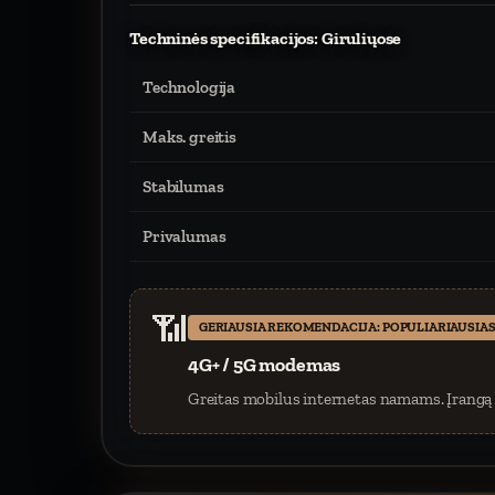
Techninės specifikacijos: Giruliųose
Technologija
Maks. greitis
Stabilumas
Privalumas
📶
GERIAUSIA REKOMENDACIJA: POPULIARIAUSIAS
4G+ / 5G modemas
Greitas mobilus internetas namams. Įrangą