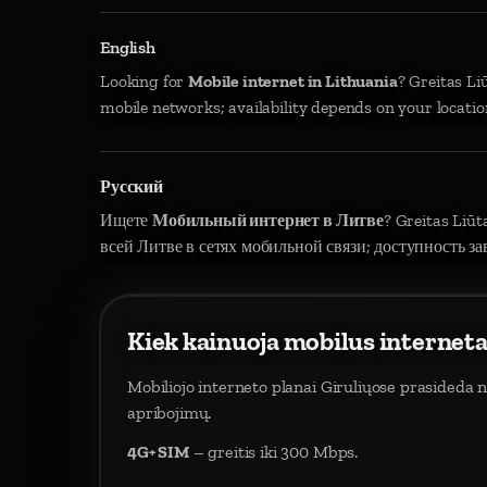
English
Looking for
Mobile internet in Lithuania
? Greitas Li
mobile networks; availability depends on your locatio
Русский
Ищете
Мобильный интернет в Литве
? Greitas Liū
всей Литве в сетях мобильной связи; доступность за
Kiek kainuoja mobilus interneta
Mobiliojo interneto planai Giruliųose prasideda 
apribojimų.
4G+ SIM
– greitis iki 300 Mbps.