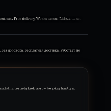
ontract. Free delivery. Works across Lithuania on
 Без договора. Бесплатная доставка. Работает по
udoti internetą kiek nori – be jokių limitų ar