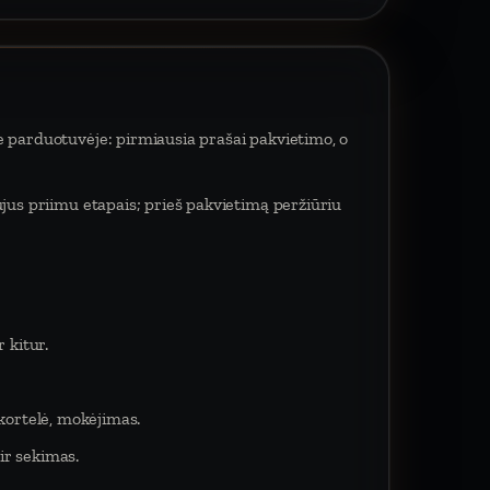
e parduotuvėje: pirmiausia prašai pakvietimo, o
ujus priimu etapais; prieš pakvietimą peržiūriu
 kitur.
 kortelė, mokėjimas.
ir sekimas.