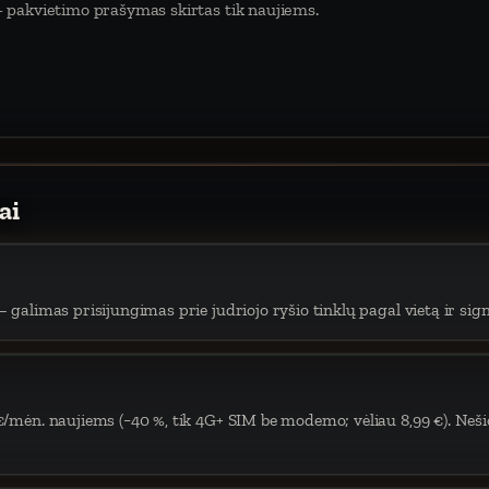
 pakvietimo prašymas skirtas tik naujiems.
ai
 galimas prisijungimas prie judriojo ryšio tinklų pagal vietą ir sign
€/mėn. naujiems (−40 %, tik 4G+ SIM be modemo; vėliau 8,99 €). Neši