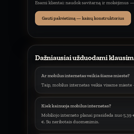
Esami klientai: naudok savitarną ir mokėjimus —
Gauti pakvietimą — kainų konstruktorius
Dažniausiai užduodami klausim
Ar mobilus internetas veikia šiame mieste?
Taip, mobilus internetas veikia visame mieste –
Kiek kainuoja mobilus internetas?
Mobiliojo interneto planai prasideda nuo 5,39 
€. Su neribotais duomenimis.