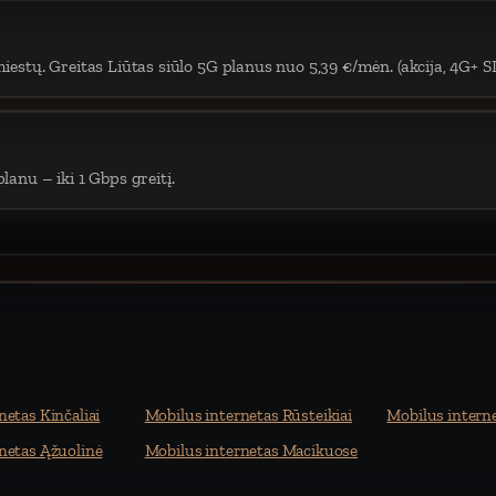
iestų. Greitas Liūtas siūlo 5G planus nuo 5,39 €/mėn. (akcija, 4G+ S
lanu – iki 1 Gbps greitį.
netas Kinčaliai
Mobilus internetas Rūsteikiai
Mobilus intern
netas Ąžuolinė
Mobilus internetas Macikuose