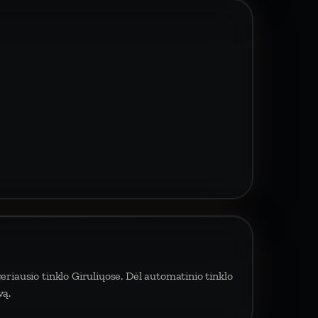
eriausio tinklo Giruliųose. Dėl automatinio tinklo
vą.