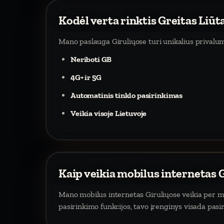
Kodėl verta rinktis Greitas Liūt
Mano paslauga Giruliųose turi unikalius privalu
Neriboti GB
4G+ ir 5G
Automatinis tinklo pasirinkimas
Veikia visoje Lietuvoje
Kaip veikia mobilus internetas 
Mano mobilus internetas Giruliųose veikia per mob
pasirinkimo funkcijos, tavo įrenginys visada pasi