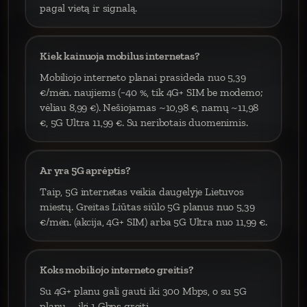
pagal vietą ir signalą.
Kiek kainuoja mobilus internetas?
Mobiliojo interneto planai prasideda nuo 5,39
€/mėn. naujiems (−40 %, tik 4G+ SIM be modemo;
vėliau 8,99 €). Nešiojamas ~10,98 €, namų ~11,98
€, 5G Ultra 11,99 €. Su neribotais duomenimis.
Ar yra 5G aprėptis?
Taip, 5G internetas veikia daugelyje Lietuvos
miestų. Greitas Liūtas siūlo 5G planus nuo 5,39
€/mėn. (akcija, 4G+ SIM) arba 5G Ultra nuo 11,99 €.
Koks mobiliojo interneto greitis?
Su 4G+ planu gali gauti iki 300 Mbps, o su 5G
planu – iki 1 Gbps greitį.