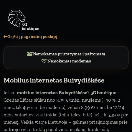
5G
boutique
Grįžti į pagrindinį puslapį
Nemokamas pristatymas į paštomatą
Nemokamas modemas
Mobilus internetas Buivydiškėse
Ieškai
mobilus internetas Buivydiškėse
?
5G boutique
·
Greitas Liūtas siūlau nuo 5,39 €/mėn. naujiems (−40 %, 2
mėn., tik 4g+ sim be modemo); vėliau 8,99 €/mėn. be 12/24
mėn. sutarties. visi tinklai (telia, tele2, bitė). už tik 5,39 € per
mėnesį. Veikia visoje Lietuvoje – galimas prisijungimas prie
judriojo ryšio tinklų pagal vietą ir planą; konkrečių