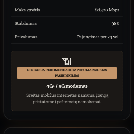
Maks. greitis
iki 300 Mbps
Stabilumas
98%
Privalumas
Pajungimas per 24 val.
📶
GERIAUSIA REKOMENDACIJA: POPULIARIAUSIAS
PASIRINKIMAS
4G+ / 5G modemas
Greitas mobilus internetas namams. Įrangą
pristatome į paštomatą nemokamai.