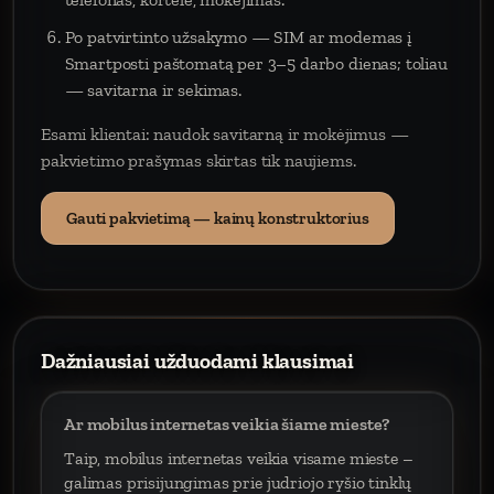
Po patvirtinto užsakymo — SIM ar modemas į
Smartposti paštomatą per 3–5 darbo dienas; toliau
— savitarna ir sekimas.
Esami klientai: naudok savitarną ir mokėjimus —
pakvietimo prašymas skirtas tik naujiems.
Gauti pakvietimą — kainų konstruktorius
Dažniausiai užduodami klausimai
Ar mobilus internetas veikia šiame mieste?
Taip, mobilus internetas veikia visame mieste –
galimas prisijungimas prie judriojo ryšio tinklų