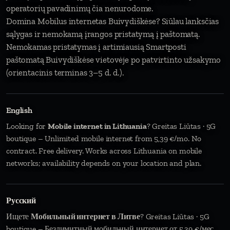
operatorių pavadinimų čia nenurodome.
Domina Mobilus internetas Buivydiškėse? Siūlau lanksčias
sąlygas ir nemokamą įrangos pristatymą į paštomatą.
Nemokamas pristatymas į artimiausią Smartposti
paštomatą Buivydiškėse vietovėje po patvirtinto užsakymo
(orientacinis terminas 3–5 d. d.).
English
Looking for
Mobile internet in Lithuania
? Greitas Liūtas · 5G
boutique – Unlimited mobile internet from 5,39 €/mo. No
contract. Free delivery. Works across Lithuania on mobile
networks; availability depends on your location and plan.
Русский
Ищете
Мобильный интернет в Литве
? Greitas Liūtas · 5G
boutique – Безлимитный мобильный интернет от 5,39 €/мес.