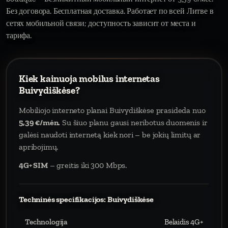
Без договора. Бесплатная доставка. Работает по всей Литве в
сетях мобильной связи; доступность зависит от места и
тарифа.
Kiek kainuoja mobilus internetas
Buivydiškėse?
Mobiliojo interneto planai Buivydiškėse prasideda nuo
5,39 €/mėn.
Su šiuo planu gausi neribotus duomenis ir
galėsi naudoti internetą kiek nori – be jokių limitų ar
apribojimų.
4G+ SIM
– greitis iki 300 Mbps.
Techninės specifikacijos: Buivydiškėse
Technologija
Belaidis 4G+