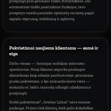
prisijungs prie geriausio tinklo Buivydiškėse. Dėl
automatinio tinklo pasirinkimo funkcijos, tavo
įrenginys visada pasirinks optimalų variantą pagal
signalo stiprumą, stabilumą ir apkrovą.
Pakvietimai naujiems klientams — esmė ir
eiga
Dirbu vienas — boutique mobiliojo interneto
operatorius. Nauji klientai neperka paslaugos
akimirksniu kaip eilinėje parduotuvėje: pirmiausia
prašai pakvietimo, o kai atsiranda laisva vieta —
atsiunčiu el. laištu nuorodą užbaigti užsakymui ir
prisijungti.
Kodėl pakvietimai? „Greitas Liūtas“ nėra masinė
paslauga. Priimu tiek klientų, kiek galiu kokybiškai