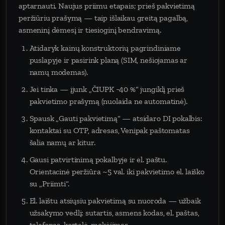
aptarnauti. Naujus priimu etapais; prieš pakvietimą
peržiūriu prašymą — taip išlaikau greitą pagalbą,
asmeninį dėmesį ir tiesioginį bendravimą.
Atidaryk kainų konstruktorių pagrindiniame
puslapyje ir pasirink planą (SIM, nešiojamas ar
namų modemas).
Jei tinka — įjunk „ČIUPK −40 %“ jungiklį prieš
pakvietimo prašymą (nuolaida ne automatinė).
Spausk „Gauti pakvietimą“ — atsidaro DI pokalbis:
kontaktai su OTP, adresas, Venipak paštomatas
šalia namų ar kitur.
Gausi patvirtinimą pokalbyje ir el. paštu.
Orientacinė peržiūra ~5 val. iki pakvietimo el. laiško
su „Priimti“.
El. laištu atsiųsiu pakvietimą su nuoroda — užbaik
užsakymo vedlį: sutartis, asmens kodas, el. paštas,
telefonas, kortelė, mokėjimas.