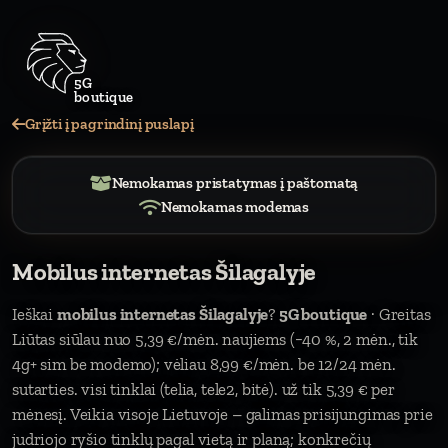
Grįžti į pagrindinį puslapį
Nemokamas pristatymas į paštomatą
Nemokamas modemas
Mobilus internetas Šilagalyje
Ieškai
mobilus internetas Šilagalyje
?
5G boutique
· Greitas
Liūtas siūlau nuo 5,39 €/mėn. naujiems (−40 %, 2 mėn., tik
4g+ sim be modemo); vėliau 8,99 €/mėn. be 12/24 mėn.
sutarties. visi tinklai (telia, tele2, bitė). už tik 5,39 € per
mėnesį. Veikia visoje Lietuvoje – galimas prisijungimas prie
judriojo ryšio tinklų pagal vietą ir planą; konkrečių