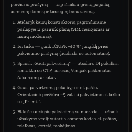
peržiūriu prašymą — taip išlaikau greitą pagalbą,
asmeninį dėmesį ir tiesioginį bendravimą.
Atidaryk kainų konstruktorių pagrindiniame
puslapyje ir pasirink planą (SIM, nešiojamas ar
namų modemas).
Jei tinka — įjunk „ČIUPK −40 %“ jungiklį prieš
pakvietimo prašymą (nuolaida ne automatinė).
Spausk „Gauti pakvietimą“ — atsidaro DI pokalbis:
kontaktai su OTP, adresas, Venipak paštomatas
šalia namų ar kitur.
Gausi patvirtinimą pokalbyje ir el. paštu.
Orientacinė peržiūra ~5 val. iki pakvietimo el. laiško
su „Priimti“.
El. laištu atsiųsiu pakvietimą su nuoroda — užbaik
užsakymo vedlį: sutartis, asmens kodas, el. paštas,
telefonas, kortelė, mokėjimas.