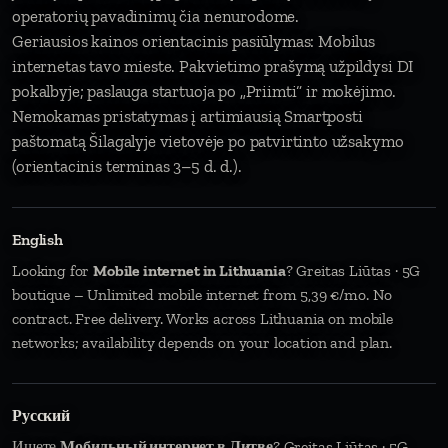
operatorių pavadinimų čia nenurodome.
Geriausios kainos orientacinis pasiūlymas: Mobilus
internetas tavo mieste. Pakvietimo prašymą užpildysi DI
pokalbyje; paslauga startuoja po „Priimti“ ir mokėjimo.
Nemokamas pristatymas į artimiausią Smartposti
paštomatą Šilagalyje vietovėje po patvirtinto užsakymo
(orientacinis terminas 3–5 d. d.).
English
Looking for
Mobile internet in Lithuania
? Greitas Liūtas · 5G
boutique – Unlimited mobile internet from 5,39 €/mo. No
contract. Free delivery. Works across Lithuania on mobile
networks; availability depends on your location and plan.
Русский
Ищете
Мобильный интернет в Литве
? Greitas Liūtas · 5G