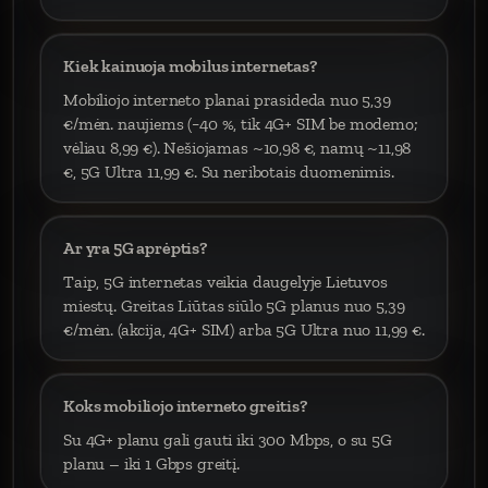
Kiek kainuoja mobilus internetas?
Mobiliojo interneto planai prasideda nuo 5,39
€/mėn. naujiems (−40 %, tik 4G+ SIM be modemo;
vėliau 8,99 €). Nešiojamas ~10,98 €, namų ~11,98
€, 5G Ultra 11,99 €. Su neribotais duomenimis.
Ar yra 5G aprėptis?
Taip, 5G internetas veikia daugelyje Lietuvos
miestų. Greitas Liūtas siūlo 5G planus nuo 5,39
€/mėn. (akcija, 4G+ SIM) arba 5G Ultra nuo 11,99 €.
Koks mobiliojo interneto greitis?
Su 4G+ planu gali gauti iki 300 Mbps, o su 5G
planu – iki 1 Gbps greitį.