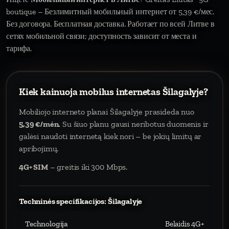
boutique – Безлимитный мобильный интернет от 5,39 €/мес.
Без договора. Бесплатная доставка. Работает по всей Литве в
сетях мобильной связи; доступность зависит от места и
тарифа.
Kiek kainuoja mobilus internetas Šilagalyje?
Mobiliojo interneto planai Šilagalyje prasideda nuo
5,39 €/mėn.
Su šiuo planu gausi neribotus duomenis ir
galėsi naudoti internetą kiek nori – be jokių limitų ar
apribojimų.
4G+ SIM
– greitis iki 300 Mbps.
Techninės specifikacijos: Šilagalyje
Technologija
Belaidis 4G+