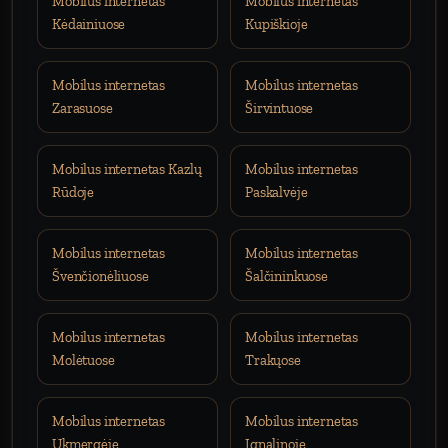
Mobilus internetas
Mobilus internetas
Kėdainiuose
Kupiškioje
Mobilus internetas
Mobilus internetas
Zarasuose
Širvintuose
Mobilus internetas Kazlų
Mobilus internetas
Rūdoje
Paskalvėje
Mobilus internetas
Mobilus internetas
Švenčionėliuose
Šalčininkuose
Mobilus internetas
Mobilus internetas
Molėtuose
Trakųose
Mobilus internetas
Mobilus internetas
Ukmergėje
Ignalinoje