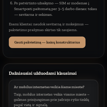
Po patvirtinto užsakymo — SIM ar modemas į
Smartposti paštomatą per 3–5 darbo dienas; toliau
— savitarna ir sekimas.
Esami klientai: naudok savitarną ir mokėjimus —
pakvietimo prašymas skirtas tik naujiems.
Gauti pakvietimą — kainų konstruktorius
Dažniausiai užduodami klausimai
Ar mobilus internetas veikia šiame mieste?
Taip, mobilus internetas veikia visame mieste –
galimas prisijungimas prie judriojo ryšio tinklų
pagal vietą ir signalą.