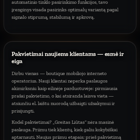
automatinio tinklo pasirinkimo funkcijos, tavo
įrenginys visada pasirinks optimalų variantą pagal
signalo stiprumą, stabilumą ir apkrovą.
Pakvietimai naujiems klientams — esmė ir
eiga
Dirbu vienas — boutique mobiliojo interneto
operatorius. Nauji klientai neperka paslaugos
akimirksniu kaip eilinėje parduotuvėje: pirmiausia
prašai pakvietimo, o kai atsiranda laisva vieta —
atsiunčiu el. laištu nuorodą užbaigti užsakymui ir
prisijungti.
Kodėl pakvietimai? „Greitas Liūtas“ nėra masinė
paslauga. Priimu tiek klientų, kiek galiu kokybiškai
aptarnauti. Naujus priimu etapais; prieš pakvietimą