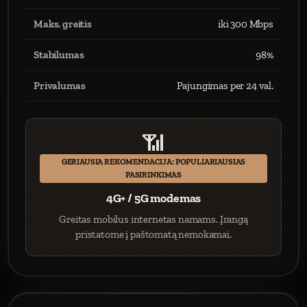
Maks. greitis
iki 300 Mbps
Stabilumas
98%
Privalumas
Pajungimas per 24 val.
📶
GERIAUSIA REKOMENDACIJA: POPULIARIAUSIAS
PASIRINKIMAS
4G+ / 5G modemas
Greitas mobilus internetas namams. Įrangą
pristatome į paštomatą nemokamai.