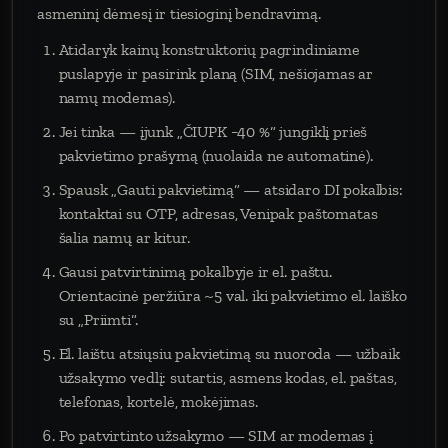
asmeninį dėmesį ir tiesioginį bendravimą.
Atidaryk kainų konstruktorių pagrindiniame
puslapyje ir pasirink planą (SIM, nešiojamas ar
namų modemas).
Jei tinka — įjunk „ČIUPK −40 %“ jungiklį prieš
pakvietimo prašymą (nuolaida ne automatinė).
Spausk „Gauti pakvietimą“ — atsidaro DI pokalbis:
kontaktai su OTP, adresas, Venipak paštomatas
šalia namų ar kitur.
Gausi patvirtinimą pokalbyje ir el. paštu.
Orientacinė peržiūra ~5 val. iki pakvietimo el. laiško
su „Priimti“.
El. laištu atsiųsiu pakvietimą su nuoroda — užbaik
užsakymo vedlį: sutartis, asmens kodas, el. paštas,
telefonas, kortelė, mokėjimas.
Po patvirtinto užsakymo — SIM ar modemas į