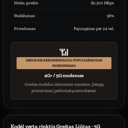
Maks. greitis
iki 300 Mbps
Stabilumas
98%
Privalumas
Pajungimas per 24 val.
📶
GERIAUSIA REKOMENDACIJA: POPULIARIAUSIAS
PASIRINKIMAS
4G+ / 5G modemas
Greitas mobilus internetas namams. Įrangą
pristatome į paštomatą nemokamai.
Kodėl verta rinktis Greitas Liūtas · 5G