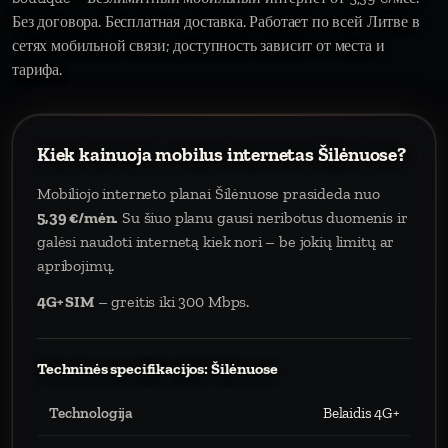
Без договора. Бесплатная доставка. Работает по всей Литве в
сетях мобильной связи; доступность зависит от места и
тарифа.
Kiek kainuoja mobilus internetas Šilėnuose?
Mobiliojo interneto planai Šilėnuose prasideda nuo
5,39 €/mėn.
Su šiuo planu gausi neribotus duomenis ir
galėsi naudoti internetą kiek nori – be jokių limitų ar
apribojimų.
4G+ SIM
– greitis iki 300 Mbps.
Techninės specifikacijos: Šilėnuose
Technologija
Belaidis 4G+