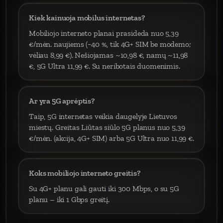
Kiek kainuoja mobilus internetas?
Mobiliojo interneto planai prasideda nuo 5,39
€/mėn. naujiems (−40 %, tik 4G+ SIM be modemo;
vėliau 8,99 €). Nešiojamas ~10,98 €, namų ~11,98
€, 5G Ultra 11,99 €. Su neribotais duomenimis.
Ar yra 5G aprėptis?
Taip, 5G internetas veikia daugelyje Lietuvos
miestų. Greitas Liūtas siūlo 5G planus nuo 5,39
€/mėn. (akcija, 4G+ SIM) arba 5G Ultra nuo 11,99 €.
Koks mobiliojo interneto greitis?
Su 4G+ planu gali gauti iki 300 Mbps, o su 5G
planu – iki 1 Gbps greitį.