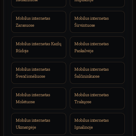
Mobilus internetas
Mobilus internetas
Zarasuose
Širvintuose
Mobilus internetas Kazlų
Mobilus internetas
Rūdoje
Paskalvėje
Mobilus internetas
Mobilus internetas
Švenčionėliuose
Šalčininkuose
Mobilus internetas
Mobilus internetas
Molėtuose
Trakųose
Mobilus internetas
Mobilus internetas
Ukmergėje
Ignalinoje