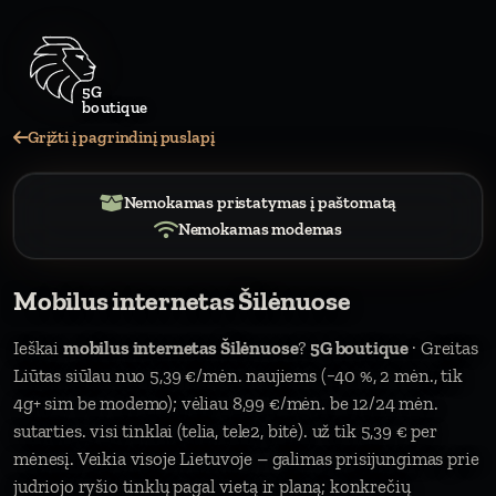
Grįžti į pagrindinį puslapį
Nemokamas pristatymas į paštomatą
Nemokamas modemas
Mobilus internetas Šilėnuose
Ieškai
mobilus internetas Šilėnuose
?
5G boutique
· Greitas
Liūtas siūlau nuo 5,39 €/mėn. naujiems (−40 %, 2 mėn., tik
4g+ sim be modemo); vėliau 8,99 €/mėn. be 12/24 mėn.
sutarties. visi tinklai (telia, tele2, bitė). už tik 5,39 € per
mėnesį. Veikia visoje Lietuvoje – galimas prisijungimas prie
judriojo ryšio tinklų pagal vietą ir planą; konkrečių