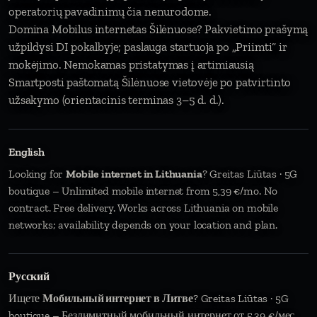
operatorių pavadinimų čia nenurodome.
Domina Mobilus internetas Šilėnuose? Pakvietimo prašymą
užpildysi DI pokalbyje; paslauga startuoja po „Priimti“ ir
mokėjimo. Nemokamas pristatymas į artimiausią
Smartposti paštomatą Šilėnuose vietovėje po patvirtinto
užsakymo (orientacinis terminas 3–5 d. d.).
English
Looking for
Mobile internet in Lithuania
? Greitas Liūtas · 5G
boutique – Unlimited mobile internet from 5,39 €/mo. No
contract. Free delivery. Works across Lithuania on mobile
networks; availability depends on your location and plan.
Русский
Ищете
Мобильный интернет в Литве
? Greitas Liūtas · 5G
boutique – Безлимитный мобильный интернет от 5,39 €/мес.