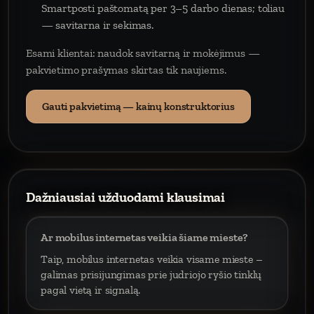
Smartposti paštomatą per 3–5 darbo dienas; toliau
— savitarna ir sekimas.
Esami klientai: naudok savitarną ir mokėjimus —
pakvietimo prašymas skirtas tik naujiems.
Gauti pakvietimą — kainų konstruktorius
Dažniausiai užduodami klausimai
Ar mobilus internetas veikia šiame mieste?
Taip, mobilus internetas veikia visame mieste –
galimas prisijungimas prie judriojo ryšio tinklų
pagal vietą ir signalą.