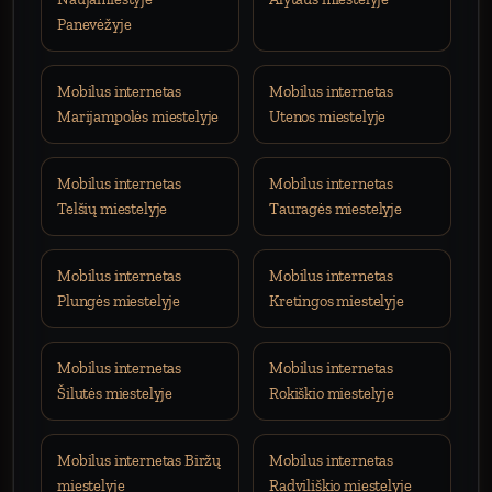
Panevėžyje
Mobilus internetas
Mobilus internetas
Marijampolės miestelyje
Utenos miestelyje
Mobilus internetas
Mobilus internetas
Telšių miestelyje
Tauragės miestelyje
Mobilus internetas
Mobilus internetas
Plungės miestelyje
Kretingos miestelyje
Mobilus internetas
Mobilus internetas
Šilutės miestelyje
Rokiškio miestelyje
Mobilus internetas Biržų
Mobilus internetas
miestelyje
Radviliškio miestelyje