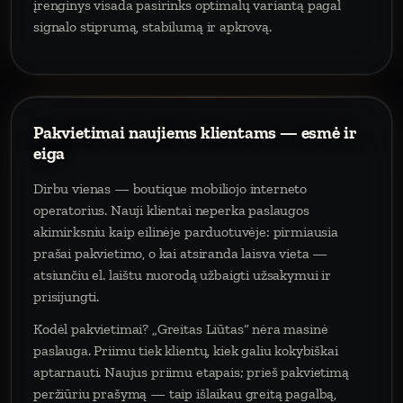
įrenginys visada pasirinks optimalų variantą pagal
signalo stiprumą, stabilumą ir apkrovą.
Pakvietimai naujiems klientams — esmė ir
eiga
Dirbu vienas — boutique mobiliojo interneto
operatorius. Nauji klientai neperka paslaugos
akimirksniu kaip eilinėje parduotuvėje: pirmiausia
prašai pakvietimo, o kai atsiranda laisva vieta —
atsiunčiu el. laištu nuorodą užbaigti užsakymui ir
prisijungti.
Kodėl pakvietimai? „Greitas Liūtas“ nėra masinė
paslauga. Priimu tiek klientų, kiek galiu kokybiškai
aptarnauti. Naujus priimu etapais; prieš pakvietimą
peržiūriu prašymą — taip išlaikau greitą pagalbą,