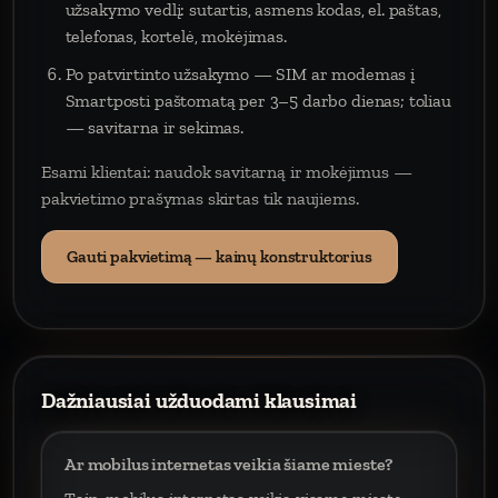
užsakymo vedlį: sutartis, asmens kodas, el. paštas,
telefonas, kortelė, mokėjimas.
Po patvirtinto užsakymo — SIM ar modemas į
Smartposti paštomatą per 3–5 darbo dienas; toliau
— savitarna ir sekimas.
Esami klientai: naudok savitarną ir mokėjimus —
pakvietimo prašymas skirtas tik naujiems.
Gauti pakvietimą — kainų konstruktorius
Dažniausiai užduodami klausimai
Ar mobilus internetas veikia šiame mieste?