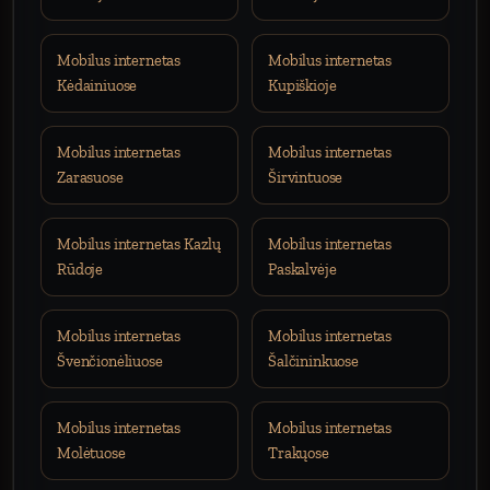
Mobilus internetas
Mobilus internetas
Kėdainiuose
Kupiškioje
Mobilus internetas
Mobilus internetas
Zarasuose
Širvintuose
Mobilus internetas Kazlų
Mobilus internetas
Rūdoje
Paskalvėje
Mobilus internetas
Mobilus internetas
Švenčionėliuose
Šalčininkuose
Mobilus internetas
Mobilus internetas
Molėtuose
Trakųose