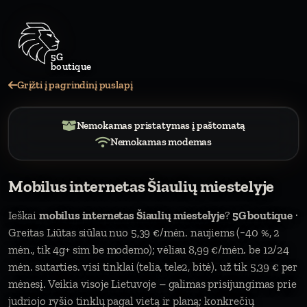
Grįžti į pagrindinį puslapį
Nemokamas pristatymas į paštomatą
Nemokamas modemas
Mobilus internetas Šiaulių miestelyje
Ieškai
mobilus internetas Šiaulių miestelyje
?
5G boutique
·
Greitas Liūtas siūlau nuo 5,39 €/mėn. naujiems (−40 %, 2
mėn., tik 4g+ sim be modemo); vėliau 8,99 €/mėn. be 12/24
mėn. sutarties. visi tinklai (telia, tele2, bitė). už tik 5,39 € per
mėnesį. Veikia visoje Lietuvoje – galimas prisijungimas prie
judriojo ryšio tinklų pagal vietą ir planą; konkrečių