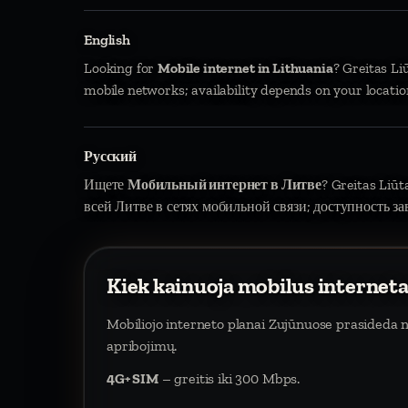
English
Looking for
Mobile internet in Lithuania
? Greitas Li
mobile networks; availability depends on your locatio
Русский
Ищете
Мобильный интернет в Литве
? Greitas Liū
всей Литве в сетях мобильной связи; доступность за
Kiek kainuoja mobilus internet
Mobiliojo interneto planai Zujūnuose prasideda
apribojimų.
4G+ SIM
– greitis iki 300 Mbps.