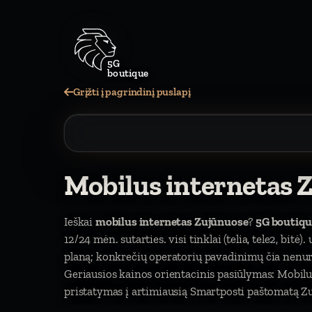
5G
boutique
Grįžti į pagrindinį puslapį
Mobilus internetas 
Ieškai
mobilus internetas Zujūnuose
?
5G boutiqu
12/24 mėn. sutarties. visi tinklai (telia, tele2, bitė
planą; konkrečių operatorių pavadinimų čia nen
Geriausios kainos orientacinis pasiūlymas: Mobil
pristatymas į artimiausią Smartposti paštomatą Zu