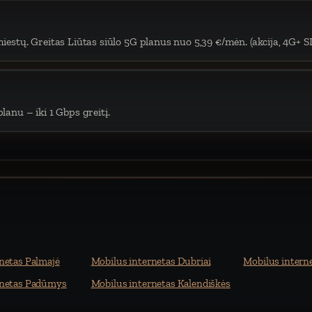
iestų. Greitas Liūtas siūlo 5G planus nuo 5,39 €/mėn. (akcija, 4G+ S
lanu – iki 1 Gbps greitį.
netas Palmajė
Mobilus internetas Dubriai
Mobilus interne
rnetas Padūmys
Mobilus internetas Kalendiškės