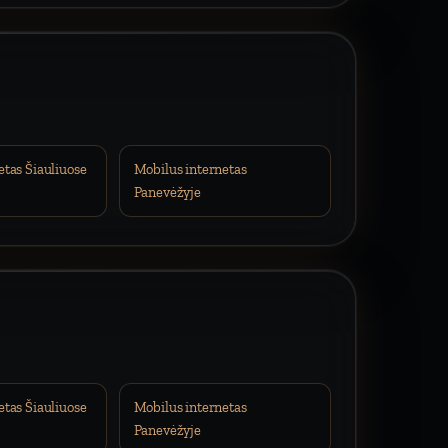
etas Šiauliuose
Mobilus internetas
Panevėžyje
etas Šiauliuose
Mobilus internetas
Panevėžyje