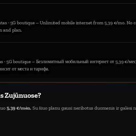
ūtas · 5G boutique – Unlimited mobile internet from 5,39 €/mo. No c
n and plan.
tas · 5G boutique – Безлимитный мобильный интернет от 5,39 €/мес.
висит от места и тарифа.
as Zujūnuose?
 nuo
5,39 €/mėn.
Su šiuo planu gausi neribotus duomenis ir galėsi na