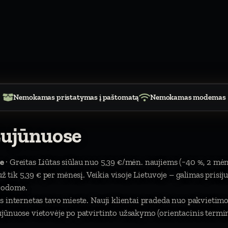
Nemokamas pristatymas į paštomatą
Nemokamas modemas
Zujūnuose
e
· Greitas Liūtas siūlau nuo 5,39 €/mėn. naujiems (−40 %, 2 mėn
). už tik 5,39 € per mėnesį. Veikia visoje Lietuvoje – galimas prisi
urodome.
us internetas tavo mieste. Nauji klientai pradeda nuo pakviet
jūnuose vietovėje po patvirtinto užsakymo (orientacinis termina