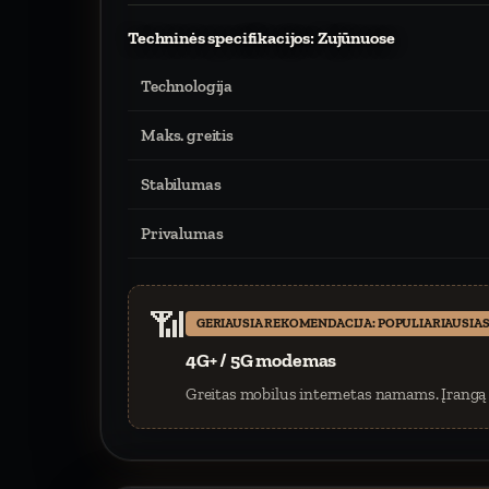
Techninės specifikacijos: Zujūnuose
Technologija
Maks. greitis
Stabilumas
Privalumas
📶
GERIAUSIA REKOMENDACIJA: POPULIARIAUSIAS
4G+ / 5G modemas
Greitas mobilus internetas namams. Įrangą