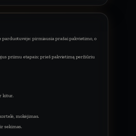
e parduotuvėje: pirmiausia prašai pakvietimo, o
ujus priimu etapais; prieš pakvietimą peržiūriu
 kitur.
 kortelė, mokėjimas.
ir sekimas.