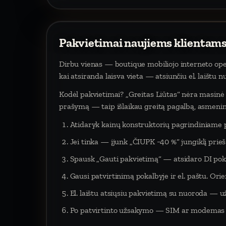
Pakvietimai naujiems klientams
Dirbu vienas — boutique mobiliojo interneto oper
kai atsiranda laisva vieta — atsiunčiu el. laištu 
Kodėl pakvietimai? „Greitas Liūtas“ nėra masinė p
prašymą — taip išlaikau greitą pagalbą, asmeninį
Atidaryk kainų konstruktorių pagrindiniame 
Jei tinka — įjunk „ČIUPK −40 %“ jungiklį pri
Spausk „Gauti pakvietimą“ — atsidaro DI poka
Gausi patvirtinimą pokalbyje ir el. paštu. Orien
El. laištu atsiųsiu pakvietimą su nuoroda — už
Po patvirtinto užsakymo — SIM ar modemas į 