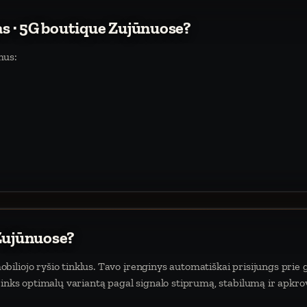
as · 5G boutique Zujūnuose?
mus:
 Zujūnuose?
iliojo ryšio tinklus. Tavo įrenginys automatiškai prisijungs prie g
rinks optimalų variantą pagal signalo stiprumą, stabilumą ir apkro