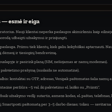
 — esmė ir eiga
atorius. Nauji klientai neperka paslaugos akimirksniu kaip eilinėj
nuorodą užbaigti užsakymui ir prisijungti.
aslauga. Priimu tiek klientų, kiek galiu kokybiškai aptarnauti. Na
 dėmesį ir tiesioginį bendravimą.
puslapyje ir pasirink planą (SIM, nešiojamas ar namų modemas).
eš pakvietimo prašymą (nuolaida ne automatinė).
lbis: kontaktai su OTP, adresas, Venipak paštomatas šalia namų ar
tacinė peržiūra ~5 val. iki pakvietimo el. laiško su „Priimti“.
baik užsakymo vedlį: sutartis, asmens kodas, el. paštas, telefonas,
Smartposti paštomatą per 3–5 darbo dienas; toliau — savitarna 