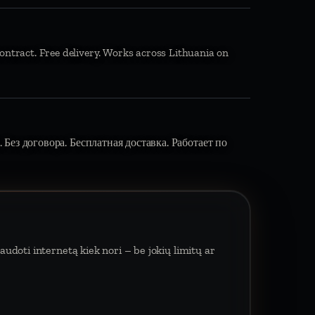
ontract. Free delivery. Works across Lithuania on
 Без договора. Бесплатная доставка. Работает по
udoti internetą kiek nori – be jokių limitų ar