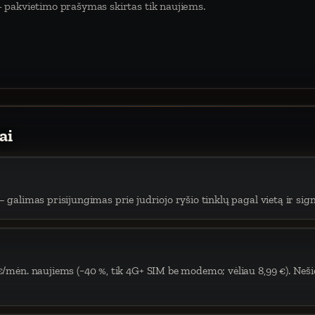
 pakvietimo prašymas skirtas tik naujiems.
ai
 galimas prisijungimas prie judriojo ryšio tinklų pagal vietą ir sign
€/mėn. naujiems (−40 %, tik 4G+ SIM be modemo; vėliau 8,99 €). Neši