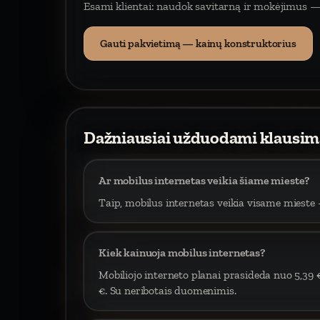
Esami klientai: naudok savitarną ir mokėjimus —
Gauti pakvietimą — kainų konstruktorius
Dažniausiai užduodami klausim
Ar mobilus internetas veikia šiame mieste?
Taip, mobilus internetas veikia visame mieste –
Kiek kainuoja mobilus internetas?
Mobiliojo interneto planai prasideda nuo 5,39 
€. Su neribotais duomenimis.