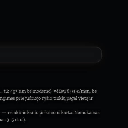
., tik 4g+ sim be modemo); vėliau 8,99 €/mėn. be
jungimas prie judriojo ryšio tinklų pagal vietą ir
imo — ne akimirksnio pirkimo iš karto. Nemokamas
s 3–5 d. d.).