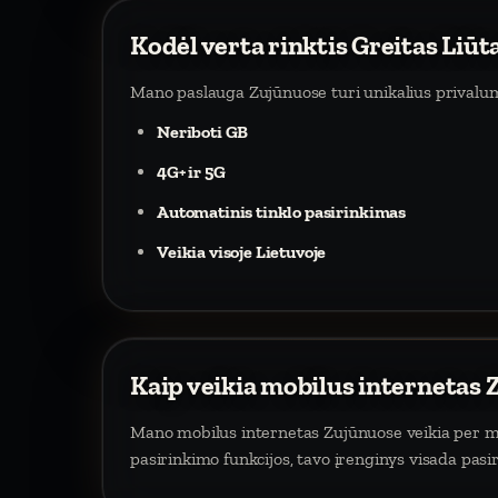
Kodėl verta rinktis Greitas Liūt
Mano paslauga Zujūnuose turi unikalius privalu
Neriboti GB
4G+ ir 5G
Automatinis tinklo pasirinkimas
Veikia visoje Lietuvoje
Kaip veikia mobilus internetas
Mano mobilus internetas Zujūnuose veikia per mob
pasirinkimo funkcijos, tavo įrenginys visada pasi