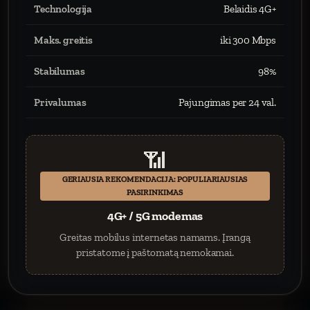
Technologija
Belaidis 4G+
Maks. greitis
iki 300 Mbps
Stabilumas
98%
Privalumas
Pajungimas per 24 val.
📶
GERIAUSIA REKOMENDACIJA: POPULIARIAUSIAS
PASIRINKIMAS
4G+ / 5G modemas
Greitas mobilus internetas namams. Įrangą
pristatome į paštomatą nemokamai.