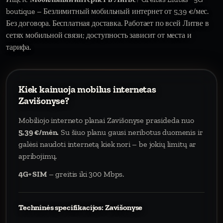
boutique – Безлимитный мобильный интернет от 5,39 €/мес.
Без договора. Бесплатная доставка. Работает по всей Литве в
сетях мобильной связи; доступность зависит от места и
тарифа.
Kiek kainuoja mobilus internetas
Zavišonyse?
Mobiliojo interneto planai Zavišonyse prasideda nuo
5,39 €/mėn.
Su šiuo planu gausi neribotus duomenis ir
galėsi naudoti internetą kiek nori – be jokių limitų ar
apribojimų.
4G+ SIM
– greitis iki 300 Mbps.
Techninės specifikacijos: Zavišonyse