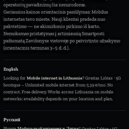
operatorių pavadinimų čia nenurodome.
Geriausios kainos orientacinis pasiūlymas: Mobilus
internetas tavo mieste. Nauji klientai pradeda nuo
pakvietimo — ne akimirksnio pirkimo iš karto.
Nemokamas pristatymas į artimiausią Smartposti
paštomatą Zavišonyse vietovėje po patvirtinto užsakymo
(orientacinis terminas 3–5 d. d.).
English
Looking for
Mobile internet in Lithuania
? Greitas Liūtas · 5G
boutique – Unlimited mobile internet from 5,39 €/mo. No
contract. Free delivery. Works across Lithuania on mobile
networks; availability depends on your location and plan.
Русский
Ищете
Мобильный интернет в Литве
? Greitas Liūtas · 5G