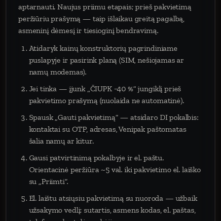
aptarnauti. Naujus priimu etapais; prieš pakvietimą
peržiūriu prašymą — taip išlaikau greitą pagalbą,
asmeninį dėmesį ir tiesioginį bendravimą.
Atidaryk kainų konstruktorių pagrindiniame
puslapyje ir pasirink planą (SIM, nešiojamas ar
namų modemas).
Jei tinka — įjunk „ČIUPK −40 %“ jungiklį prieš
pakvietimo prašymą (nuolaida ne automatinė).
Spausk „Gauti pakvietimą“ — atsidaro DI pokalbis:
kontaktai su OTP, adresas, Venipak paštomatas
šalia namų ar kitur.
Gausi patvirtinimą pokalbyje ir el. paštu.
Orientacinė peržiūra ~5 val. iki pakvietimo el. laiško
su „Priimti“.
El. laištu atsiųsiu pakvietimą su nuoroda — užbaik
užsakymo vedlį: sutartis, asmens kodas, el. paštas,