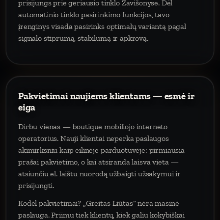
prisijungs prie geriausio tinklo Zavišonyse. Dėl
automatinio tinklo pasirinkimo funkcijos, tavo
įrenginys visada pasirinks optimalų variantą pagal
signalo stiprumą, stabilumą ir apkrovą.
Pakvietimai naujiems klientams — esmė ir
eiga
Dirbu vienas — boutique mobiliojo interneto
operatorius. Nauji klientai neperka paslaugos
akimirksniu kaip eilinėje parduotuvėje: pirmiausia
prašai pakvietimo, o kai atsiranda laisva vieta —
atsiunčiu el. laištu nuorodą užbaigti užsakymui ir
prisijungti.
Kodėl pakvietimai? „Greitas Liūtas“ nėra masinė
paslauga. Priimu tiek klientų, kiek galiu kokybiškai