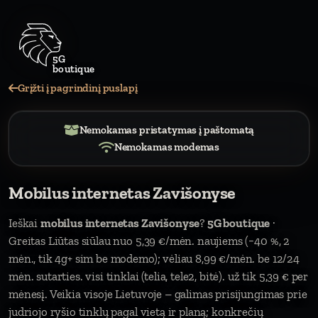
5G
boutique
Grįžti į pagrindinį puslapį
Nemokamas pristatymas į paštomatą
Nemokamas modemas
Mobilus internetas Zavišonyse
Ieškai
mobilus internetas Zavišonyse
?
5G boutique
·
Greitas Liūtas siūlau nuo 5,39 €/mėn. naujiems (−40 %, 2
mėn., tik 4g+ sim be modemo); vėliau 8,99 €/mėn. be 12/24
mėn. sutarties. visi tinklai (telia, tele2, bitė). už tik 5,39 € per
mėnesį. Veikia visoje Lietuvoje – galimas prisijungimas prie
judriojo ryšio tinklų pagal vietą ir planą; konkrečių