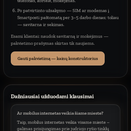
telefonas, kortelė, mokėjimas.
Po patvirtinto užsakymo — SIM ar modemas į
Smartposti paštomatą per 3–5 darbo dienas; toliau
— savitarna ir sekimas.
Esami klientai: naudok savitarną ir mokėjimus —
pakvietimo prašymas skirtas tik naujiems.
Gauti pakvietimą — kainų konstruktorius
Dažniausiai užduodami klausimai
Ar mobilus internetas veikia šiame mieste?
Taip, mobilus internetas veikia visame mieste –
galimas prisijungimas prie judriojo ryšio tinklų