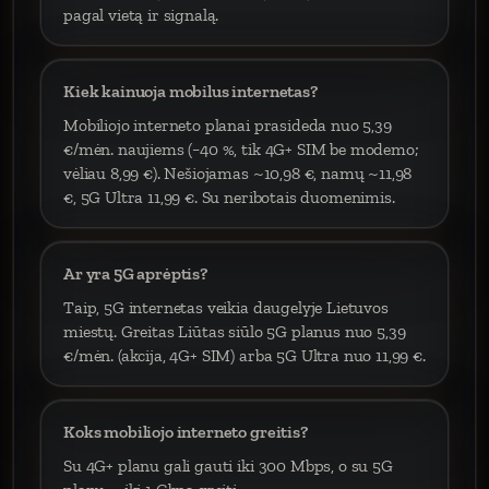
pagal vietą ir signalą.
Kiek kainuoja mobilus internetas?
Mobiliojo interneto planai prasideda nuo 5,39
€/mėn. naujiems (−40 %, tik 4G+ SIM be modemo;
vėliau 8,99 €). Nešiojamas ~10,98 €, namų ~11,98
€, 5G Ultra 11,99 €. Su neribotais duomenimis.
Ar yra 5G aprėptis?
Taip, 5G internetas veikia daugelyje Lietuvos
miestų. Greitas Liūtas siūlo 5G planus nuo 5,39
€/mėn. (akcija, 4G+ SIM) arba 5G Ultra nuo 11,99 €.
Koks mobiliojo interneto greitis?
Su 4G+ planu gali gauti iki 300 Mbps, o su 5G