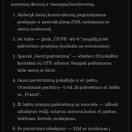
asmeninį dėmesį ir tiesioginį bendravimą.
Atidaryk kainų konstruktorių pagrindiniame
puslapyje ir pasirink planą (SIM, nešiojamas ar
namų modemas).
Jei tinka — įjunk „ČIUPK −40 %“ jungiklį prieš
pakvietimo prašymą (nuolaida ne automatinė).
Spausk „Gauti pakvietimą“ — atsidaro DI pokalbis:
kontaktai su OTP, adresas, Venipak paštomatas
šalia namų ar kitur.
Gausi patvirtinimą pokalbyje ir el. paštu.
Orientacinė peržiūra ~5 val. iki pakvietimo el. laiško
su „Priimti“.
El. laištu atsiųsiu pakvietimą su nuoroda — užbaik
užsakymo vedlį: sutartis, asmens kodas, el. paštas,
telefonas, kortelė, mokėjimas.
Po patvirtinto užsakymo — SIM ar modemas į