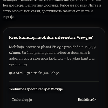
Без договора. Бесплатная доставка. Работает по всей Литве в
сетях мобильной связи; доступность зависит от места и
тарифа.
Kiek kainuoja mobilus internetas Vievyje?
Mobiliojo interneto planai Vievyje prasideda nuo
5,39
€/mėn.
Su šiuo planu gausi neribotus duomenis ir
galėsi naudoti internetą kiek nori – be jokių limitų ar
apribojimų.
4G+ SIM
– greitis iki 300 Mbps.
Techninės specifikacijos: Vievyje
Technologija
Belaidis 4G+