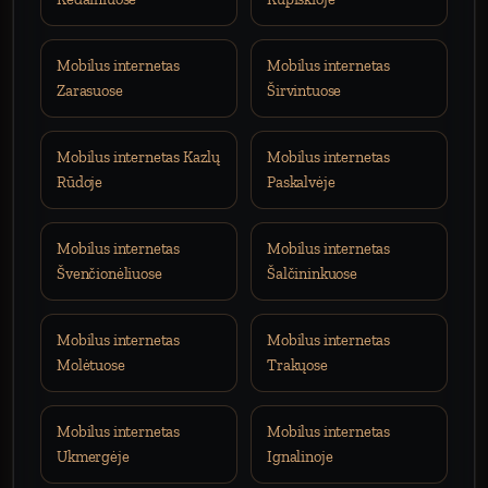
Mobilus internetas
Mobilus internetas
Zarasuose
Širvintuose
Mobilus internetas Kazlų
Mobilus internetas
Rūdoje
Paskalvėje
Mobilus internetas
Mobilus internetas
Švenčionėliuose
Šalčininkuose
Mobilus internetas
Mobilus internetas
Molėtuose
Trakųose
Mobilus internetas
Mobilus internetas
Ukmergėje
Ignalinoje