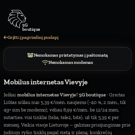
Grįžti į pagrindinį puslapį
Nemokamas pristatymas į paštomatą
Nemokamas modemas
Mobilus internetas Vievyje
Ieškai
mobilus internetas Vievyje
?
5G boutique
· Greitas
Liūtas siūlau nuo 5,39 €/mėn. naujiems (−40 %, 2 mėn., tik
4g+ sim be modemo); vėliau 8,99 €/mėn. be 12/24 mėn.
sutarties. visi tinklai (telia, tele2, bitė). už tik 5,39 € per
mėnesį. Veikia visoje Lietuvoje – galimas prisijungimas prie
judriojo ryšio tinklų pagal vietą ir planą; konkrečių