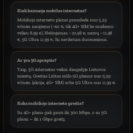
Kiek kainuoja mobilus internetas?
Mobiliojo interneto planai prasideda nuo 5,39
€/mėn. naujiems (−40 %, tik 4G+ SIM be modemo;
vėliau 8,99 €). Nešiojamas ~10,98 €, namų ~11,98
€, 5G Ultra 11,99 €. Su neribotais duomenimis.
Ar yra 5G aprėptis?
Taip, 5G internetas veikia daugelyje Lietuvos
miestų. Greitas Liūtas siūlo 5G planus nuo 5,39
€/mėn. (akcija, 4G+ SIM) arba 5G Ultra nuo 11,99 €.
Koks mobiliojo interneto greitis?
Su 4G+ planu gali gauti iki 300 Mbps, o su 5G
planu – iki 1 Gbps greitį.