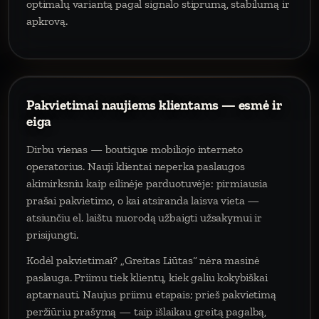
optimalų variantą pagal signalo stiprumą, stabilumą ir
apkrovą.
Pakvietimai naujiems klientams — esmė ir
eiga
Dirbu vienas — boutique mobiliojo interneto
operatorius. Nauji klientai neperka paslaugos
akimirksniu kaip eilinėje parduotuvėje: pirmiausia
prašai pakvietimo, o kai atsiranda laisva vieta —
atsiunčiu el. laištu nuorodą užbaigti užsakymui ir
prisijungti.
Kodėl pakvietimai? „Greitas Liūtas“ nėra masinė
paslauga. Priimu tiek klientų, kiek galiu kokybiškai
aptarnauti. Naujus priimu etapais; prieš pakvietimą
peržiūriu prašymą — taip išlaikau greitą pagalbą,