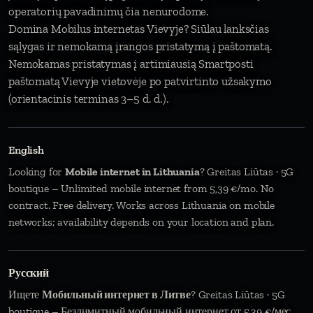
operatorių pavadinimų čia nenurodome.
Domina Mobilus internetas Vievyje? Siūlau lanksčias
sąlygas ir nemokamą įrangos pristatymą į paštomatą.
Nemokamas pristatymas į artimiausią Smartposti
paštomatą Vievyje vietovėje po patvirtinto užsakymo
(orientacinis terminas 3–5 d. d.).
English
Looking for
Mobile internet in Lithuania
? Greitas Liūtas · 5G
boutique – Unlimited mobile internet from 5,39 €/mo. No
contract. Free delivery. Works across Lithuania on mobile
networks; availability depends on your location and plan.
Русский
Ищете
Мобильный интернет в Литве
? Greitas Liūtas · 5G
boutique – Безлимитный мобильный интернет от 5,39 €/мес.