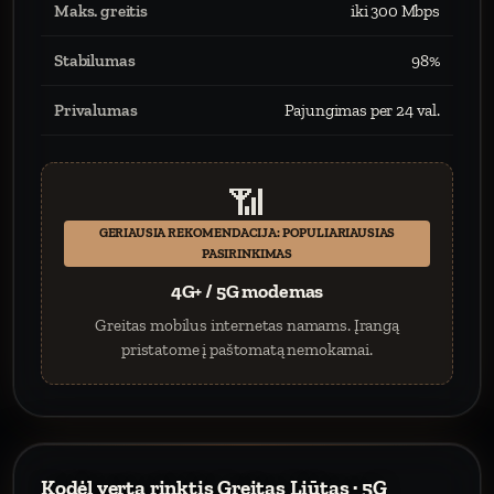
Maks. greitis
iki 300 Mbps
Stabilumas
98%
Privalumas
Pajungimas per 24 val.
📶
GERIAUSIA REKOMENDACIJA: POPULIARIAUSIAS
PASIRINKIMAS
4G+ / 5G modemas
Greitas mobilus internetas namams. Įrangą
pristatome į paštomatą nemokamai.
Kodėl verta rinktis Greitas Liūtas · 5G