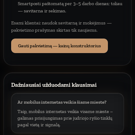
Smartposti paštomatą per 3–5 darbo dienas; toliau
— savitarna ir sekimas.
Esami klientai: naudok savitarną ir mokėjimus —
pakvietimo prašymas skirtas tik naujiems.
Gauti pakvietimą — kainų konstruktorius
Dažniausiai užduodami klausimai
Ar mobilus internetas veikia šiame mieste?
Taip, mobilus internetas veikia visame mieste –
galimas prisijungimas prie judriojo ryšio tinklų
pagal vietą ir signalą.