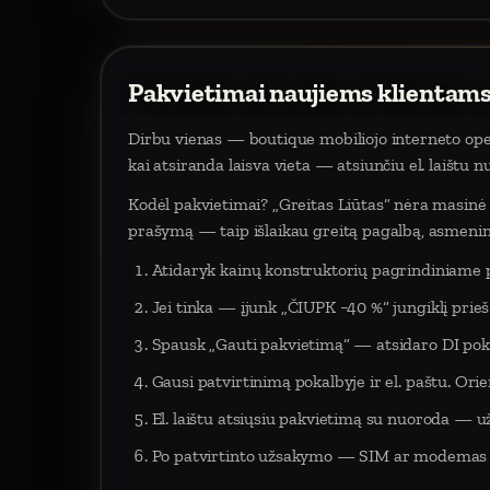
Pakvietimai naujiems klientams
Dirbu vienas — boutique mobiliojo interneto oper
kai atsiranda laisva vieta — atsiunčiu el. laištu 
Kodėl pakvietimai? „Greitas Liūtas“ nėra masinė p
prašymą — taip išlaikau greitą pagalbą, asmeninį
Atidaryk kainų konstruktorių pagrindiniame 
Jei tinka — įjunk „ČIUPK −40 %“ jungiklį pri
Spausk „Gauti pakvietimą“ — atsidaro DI poka
Gausi patvirtinimą pokalbyje ir el. paštu. Orien
El. laištu atsiųsiu pakvietimą su nuoroda — už
Po patvirtinto užsakymo — SIM ar modemas į 