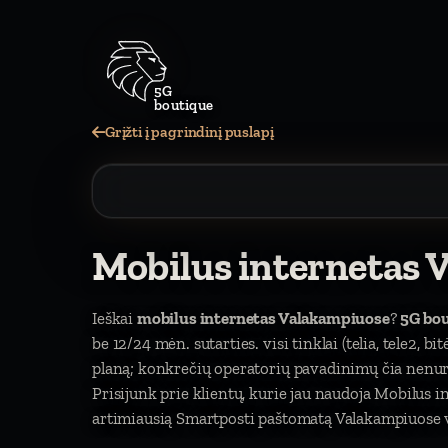
5G
boutique
Grįžti į pagrindinį puslapį
Mobilus internetas 
Ieškai
mobilus internetas Valakampiuose
?
5G bo
be 12/24 mėn. sutarties. visi tinklai (telia, tele2, b
planą; konkrečių operatorių pavadinimų čia nen
Prisijunk prie klientų, kurie jau naudoja Mobilus
artimiausią Smartposti paštomatą Valakampiuose vi