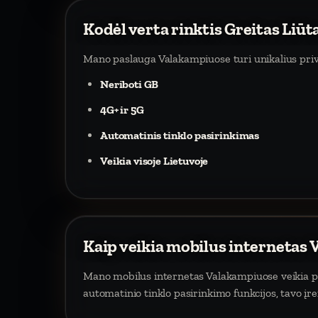
Kodėl verta rinktis Greitas Liū
Mano paslauga Valakampiuose turi unikalius pri
Neriboti GB
4G+ ir 5G
Automatinis tinklo pasirinkimas
Veikia visoje Lietuvoje
Kaip veikia mobilus internetas
Mano mobilus internetas Valakampiuose veikia per
automatinio tinklo pasirinkimo funkcijos, tavo įr