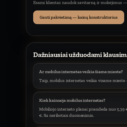
Esami klientai: naudok savitarną ir mokėjimus —
Gauti pakvietimą — kainų konstruktorius
Dažniausiai užduodami klausim
Ar mobilus internetas veikia šiame mieste?
Taip, mobilus internetas veikia visame mieste –
Kiek kainuoja mobilus internetas?
Mobiliojo interneto planai prasideda nuo 5,39 
€. Su neribotais duomenimis.