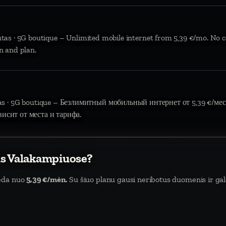
ūtas · 5G boutique – Unlimited mobile internet from 5,39 €/mo. No c
n and plan.
tas · 5G boutique – Безлимитный мобильный интернет от 5,39 €/мес.
висит от места и тарифа.
as Valakampiuose?
deda nuo
5,39 €/mėn.
Su šiuo planu gausi neribotus duomenis ir galė