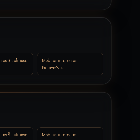
etas Šiauliuose
Mobilus internetas
Panevėžyje
etas Šiauliuose
Mobilus internetas