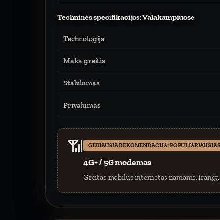
Techninės specifikacijos: Valakampiuose
Technologija
Maks. greitis
Stabilumas
Privalumas
📶
GERIAUSIA REKOMENDACIJA: POPULIARIAUSIAS
4G+ / 5G modemas
Greitas mobilus internetas namams. Įrangą