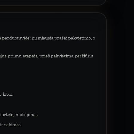
e parduotuvėje: pirmiausia prašai pakvietimo, o
ujus priimu etapais; prieš pakvietimą peržiūriu
 kitur.
 kortelė, mokėjimas.
ir sekimas.