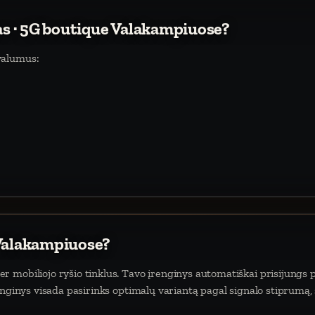
tas · 5G boutique Valakampiuose?
valumus:
 Valakampiuose?
 mobiliojo ryšio tinklus. Tavo įrenginys automatiškai prisijungs p
enginys visada pasirinks optimalų variantą pagal signalo stiprumą,