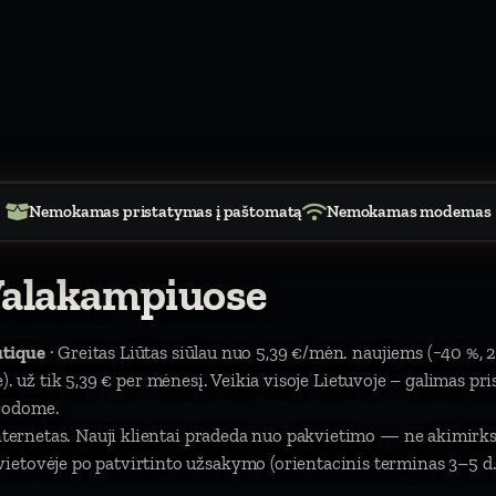
Nemokamas pristatymas į paštomatą
Nemokamas modemas
Valakampiuose
utique
· Greitas Liūtas siūlau nuo 5,39 €/mėn. naujiems (−40 %, 
itė). už tik 5,39 € per mėnesį. Veikia visoje Lietuvoje – galimas pr
urodome.
 internetas. Nauji klientai pradeda nuo pakvietimo — ne akimir
etovėje po patvirtinto užsakymo (orientacinis terminas 3–5 d. 