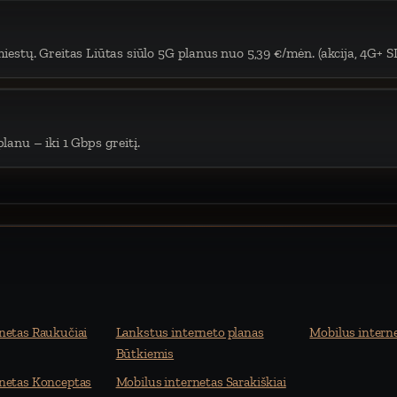
iestų. Greitas Liūtas siūlo 5G planus nuo 5,39 €/mėn. (akcija, 4G+ S
lanu – iki 1 Gbps greitį.
netas Raukučiai
Lankstus interneto planas
Mobilus intern
Būtkiemis
rnetas Konceptas
Mobilus internetas Sarakiškiai