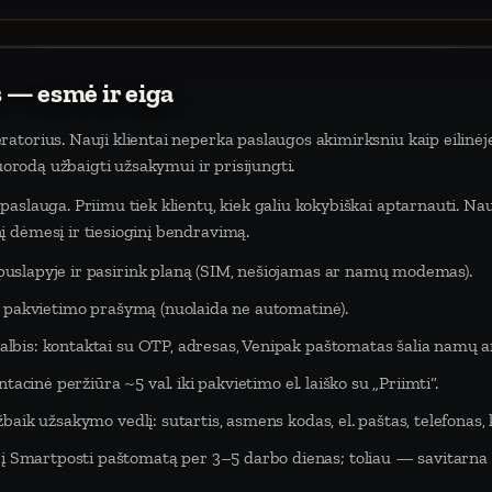
 — esmė ir eiga
atorius. Nauji klientai neperka paslaugos akimirksniu kaip eilinėj
nuorodą užbaigti užsakymui ir prisijungti.
aslauga. Priimu tiek klientų, kiek galiu kokybiškai aptarnauti. Na
 dėmesį ir tiesioginį bendravimą.
puslapyje ir pasirink planą (SIM, nešiojamas ar namų modemas).
eš pakvietimo prašymą (nuolaida ne automatinė).
lbis: kontaktai su OTP, adresas, Venipak paštomatas šalia namų ar
tacinė peržiūra ~5 val. iki pakvietimo el. laiško su „Priimti“.
baik užsakymo vedlį: sutartis, asmens kodas, el. paštas, telefonas,
Smartposti paštomatą per 3–5 darbo dienas; toliau — savitarna 