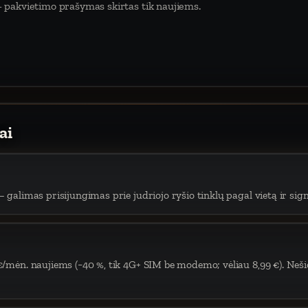
 pakvietimo prašymas skirtas tik naujiems.
ai
 galimas prisijungimas prie judriojo ryšio tinklų pagal vietą ir sign
€/mėn. naujiems (−40 %, tik 4G+ SIM be modemo; vėliau 8,99 €). Neši