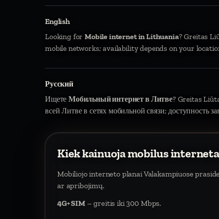
English
Looking for
Mobile internet in Lithuania
? Greitas Li
mobile networks; availability depends on your locatio
Русский
Ищете
Мобильный интернет в Литве
? Greitas Liū
всей Литве в сетях мобильной связи; доступность за
Kiek kainuoja mobilus internet
Mobiliojo interneto planai Valakampiuose prasi
ar apribojimų.
4G+ SIM
– greitis iki 300 Mbps.