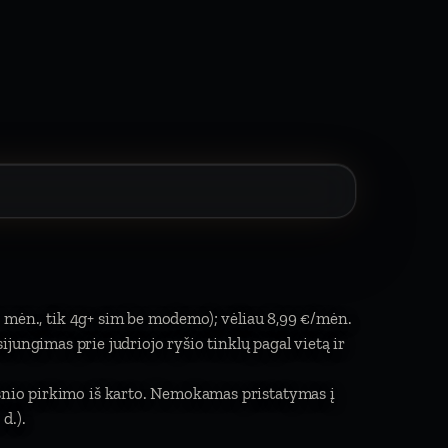
2 mėn., tik 4g+ sim be modemo); vėliau 8,99 €/mėn.
isijungimas prie judriojo ryšio tinklų pagal vietą ir
ksnio pirkimo iš karto. Nemokamas pristatymas į
d.).