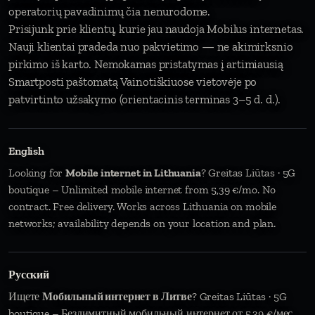
operatorių pavadinimų čia nenurodome.
Prisijunk prie klientų, kurie jau naudoja Mobilus internetas.
Nauji klientai pradeda nuo pakvietimo — ne akimirksnio
pirkimo iš karto. Nemokamas pristatymas į artimiausią
Smartposti paštomatą Vainotiškiuose vietovėje po
patvirtinto užsakymo (orientacinis terminas 3–5 d. d.).
English
Looking for
Mobile internet in Lithuania
? Greitas Liūtas · 5G
boutique – Unlimited mobile internet from 5,39 €/mo. No
contract. Free delivery. Works across Lithuania on mobile
networks; availability depends on your location and plan.
Русский
Ищете
Мобильный интернет в Литве
? Greitas Liūtas · 5G
boutique – Безлимитный мобильный интернет от 5,39 €/мес.