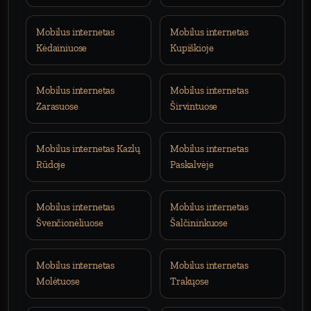
Mobilus internetas
Mobilus internetas
Kėdainiuose
Kupiškioje
Mobilus internetas
Mobilus internetas
Zarasuose
Širvintuose
Mobilus internetas Kazlų
Mobilus internetas
Rūdoje
Paskalvėje
Mobilus internetas
Mobilus internetas
Švenčionėliuose
Šalčininkuose
Mobilus internetas
Mobilus internetas
Molėtuose
Trakųose