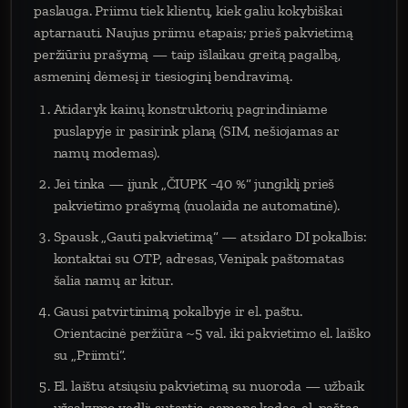
paslauga. Priimu tiek klientų, kiek galiu kokybiškai
aptarnauti. Naujus priimu etapais; prieš pakvietimą
peržiūriu prašymą — taip išlaikau greitą pagalbą,
asmeninį dėmesį ir tiesioginį bendravimą.
Atidaryk kainų konstruktorių pagrindiniame
puslapyje ir pasirink planą (SIM, nešiojamas ar
namų modemas).
Jei tinka — įjunk „ČIUPK −40 %“ jungiklį prieš
pakvietimo prašymą (nuolaida ne automatinė).
Spausk „Gauti pakvietimą“ — atsidaro DI pokalbis:
kontaktai su OTP, adresas, Venipak paštomatas
šalia namų ar kitur.
Gausi patvirtinimą pokalbyje ir el. paštu.
Orientacinė peržiūra ~5 val. iki pakvietimo el. laiško
su „Priimti“.
El. laištu atsiųsiu pakvietimą su nuoroda — užbaik
užsakymo vedlį: sutartis, asmens kodas, el. paštas,