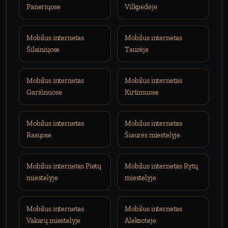
Paneriųose
Vilkpėdėje
Mobilus internetas
Mobilus internetas
Šilainiųose
Taurėje
Mobilus internetas
Mobilus internetas
Gariūnuose
Kirtimuose
Mobilus internetas
Mobilus internetas
Rasųose
Šiaurės miestelyje
Mobilus internetas Pietų
Mobilus internetas Rytų
miestelyje
miestelyje
Mobilus internetas
Mobilus internetas
Vakarų miestelyje
Aleksoteje