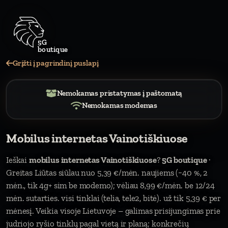
Grįžti į pagrindinį puslapį
Nemokamas pristatymas į paštomatą
Nemokamas modemas
Mobilus internetas Vainotiškiuose
Ieškai
mobilus internetas Vainotiškiuose
?
5G boutique
·
Greitas Liūtas siūlau nuo 5,39 €/mėn. naujiems (−40 %, 2
mėn., tik 4g+ sim be modemo); vėliau 8,99 €/mėn. be 12/24
mėn. sutarties. visi tinklai (telia, tele2, bitė). už tik 5,39 € per
mėnesį. Veikia visoje Lietuvoje – galimas prisijungimas prie
judriojo ryšio tinklų pagal vietą ir planą; konkrečių