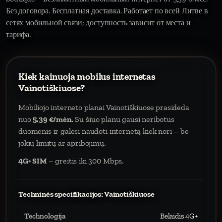
Без договора. Бесплатная доставка. Работает по всей Литве в
сетях мобильной связи; доступность зависит от места и
тарифа.
Kiek kainuoja mobilus internetas
Vainotiškiuose?
Mobiliojo interneto planai Vainotiškiuose prasideda
nuo
5,39 €/mėn.
Su šiuo planu gausi neribotus
duomenis ir galėsi naudoti internetą kiek nori – be
jokių limitų ar apribojimų.
4G+ SIM
– greitis iki 300 Mbps.
Techninės specifikacijos: Vainotiškiuose
Technologija
Belaidis 4G+