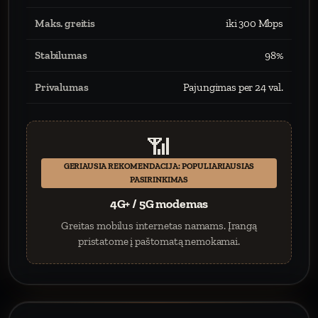
Maks. greitis
iki 300 Mbps
Stabilumas
98%
Privalumas
Pajungimas per 24 val.
📶
GERIAUSIA REKOMENDACIJA: POPULIARIAUSIAS
PASIRINKIMAS
4G+ / 5G modemas
Greitas mobilus internetas namams. Įrangą
pristatome į paštomatą nemokamai.