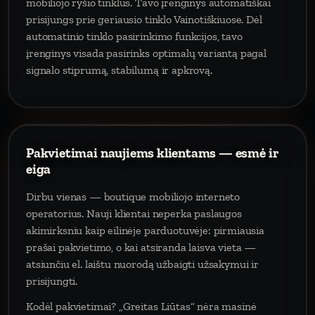
mobiliojo ryšio tinklus. Tavo įrenginys automatiškai
prisijungs prie geriausio tinklo Vainotiškiuose. Dėl
automatinio tinklo pasirinkimo funkcijos, tavo
įrenginys visada pasirinks optimalų variantą pagal
signalo stiprumą, stabilumą ir apkrovą.
Pakvietimai naujiems klientams — esmė ir
eiga
Dirbu vienas — boutique mobiliojo interneto
operatorius. Nauji klientai neperka paslaugos
akimirksniu kaip eilinėje parduotuvėje: pirmiausia
prašai pakvietimo, o kai atsiranda laisva vieta —
atsiunčiu el. laištu nuorodą užbaigti užsakymui ir
prisijungti.
Kodėl pakvietimai? „Greitas Liūtas“ nėra masinė