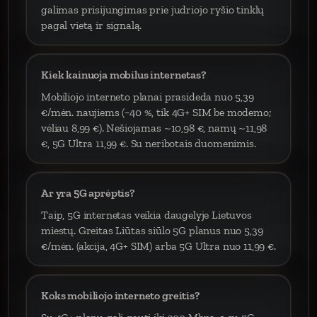
galimas prisijungimas prie judriojo ryšio tinklų
pagal vietą ir signalą.
Kiek kainuoja mobilus internetas?
Mobiliojo interneto planai prasideda nuo 5,39
€/mėn. naujiems (−40 %, tik 4G+ SIM be modemo;
vėliau 8,99 €). Nešiojamas ~10,98 €, namų ~11,98
€, 5G Ultra 11,99 €. Su neribotais duomenimis.
Ar yra 5G aprėptis?
Taip, 5G internetas veikia daugelyje Lietuvos
miestų. Greitas Liūtas siūlo 5G planus nuo 5,39
€/mėn. (akcija, 4G+ SIM) arba 5G Ultra nuo 11,99 €.
Koks mobiliojo interneto greitis?