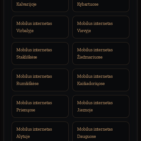
Kalvarijoje
Kybartuose
Mobilus internetas
Mobilus internetas
Virbalyje
Vievyje
Mobilus internetas
Mobilus internetas
Stakliškėse
Žiežmariuose
Mobilus internetas
Mobilus internetas
Rumšiškėse
Kaišiadoriųose
Mobilus internetas
Mobilus internetas
Prienųose
Jieznoje
Mobilus internetas
Mobilus internetas
Alytuje
Dauguose