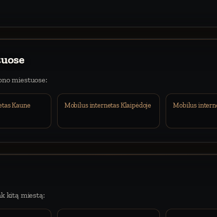
tuose
iono miestuose:
etas Kaune
Mobilus internetas Klaipėdoje
Mobilus intern
nk kitą miestą: