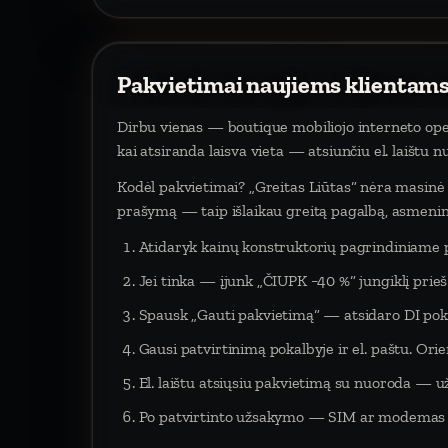
Pakvietimai naujiems klientams
Dirbu vienas — boutique mobiliojo interneto oper
kai atsiranda laisva vieta — atsiunčiu el. laištu 
Kodėl pakvietimai? „Greitas Liūtas“ nėra masinė p
prašymą — taip išlaikau greitą pagalbą, asmeninį
Atidaryk kainų konstruktorių pagrindiniame 
Jei tinka — įjunk „ČIUPK −40 %“ jungiklį pri
Spausk „Gauti pakvietimą“ — atsidaro DI poka
Gausi patvirtinimą pokalbyje ir el. paštu. Orien
El. laištu atsiųsiu pakvietimą su nuoroda — už
Po patvirtinto užsakymo — SIM ar modemas į 