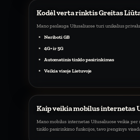
Kodėl verta rinktis Greitas Liūt
Mano paslauga Užusaliuose turi unikalius prival
Neriboti GB
4G+ ir 5G
Automatinis tinklo pasirinkimas
Veikia visoje Lietuvoje
Kaip veikia mobilus internetas 
Mano mobilus internetas Užusaliuose veikia per mo
tinklo pasirinkimo funkcijos, tavo įrenginys visa