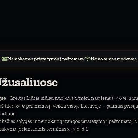
Nemokamas pristatymas į paštomatą
Nemokamas modemas
Užusaliuose
que
· Greitas Liūtas siūlau nuo 5,39 €/mėn. naujiems (−40 %, 2 m
). už tik 5,39 € per mėnesį. Veikia visoje Lietuvoje – galimas prisi
urodome.
nksčias sąlygas ir nemokamą įrangos pristatymą į paštomatą. 
sakymo (orientacinis terminas 3–5 d. d.).