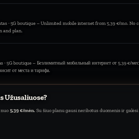
ūtas · 5G boutique – Unlimited mobile internet from 5,39 €/mo. No c
n and plan.
tas · 5G boutique – Безлимитный мобильный интернет от 5,39 €/мес.
висит от места и тарифа.
as Užusaliuose?
a nuo
5,39 €/mėn.
Su šiuo planu gausi neribotus duomenis ir galėsi 