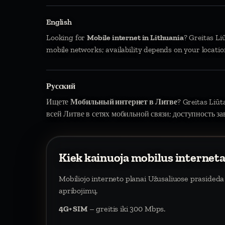
English
Looking for
Mobile internet in Lithuania
? Greitas Li
mobile networks; availability depends on your locatio
Русский
Ищете
Мобильный интернет в Литве
? Greitas Liū
всей Литве в сетях мобильной связи; доступность за
Kiek kainuoja mobilus internet
Mobiliojo interneto planai Užusaliuose prasided
apribojimų.
4G+ SIM
– greitis iki 300 Mbps.