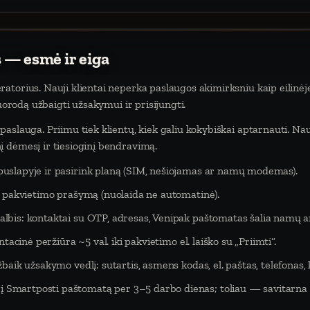
 — esmė ir eiga
atorius. Nauji klientai neperka paslaugos akimirksniu kaip eilinėj
nuorodą užbaigti užsakymui ir prisijungti.
aslauga. Priimu tiek klientų, kiek galiu kokybiškai aptarnauti. Na
 dėmesį ir tiesioginį bendravimą.
puslapyje ir pasirink planą (SIM, nešiojamas ar namų modemas).
eš pakvietimo prašymą (nuolaida ne automatinė).
lbis: kontaktai su OTP, adresas, Venipak paštomatas šalia namų ar
tacinė peržiūra ~5 val. iki pakvietimo el. laiško su „Priimti“.
baik užsakymo vedlį: sutartis, asmens kodas, el. paštas, telefonas,
Smartposti paštomatą per 3–5 darbo dienas; toliau — savitarna 