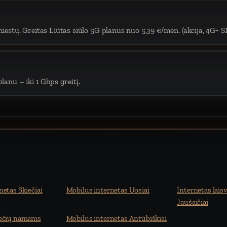
iestų. Greitas Liūtas siūlo 5G planus nuo 5,39 €/mėn. (akcija, 4G+ S
lanu – iki 1 Gbps greitį.
netas Skiečiai
Mobilus internetas Uosiai
Internetas laisv
Jaušaičiai
večių namams
Mobilus internetas Antūbiškiai