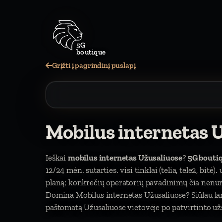
5G
boutique
Grįžti į pagrindinį puslapį
Mobilus internetas 
Ieškai
mobilus internetas Užusaliuose
?
5G bouti
12/24 mėn. sutarties. visi tinklai (telia, tele2, bitė
planą; konkrečių operatorių pavadinimų čia nen
Domina Mobilus internetas Užusaliuose? Siūlau la
paštomatą Užusaliuose vietovėje po patvirtinto už