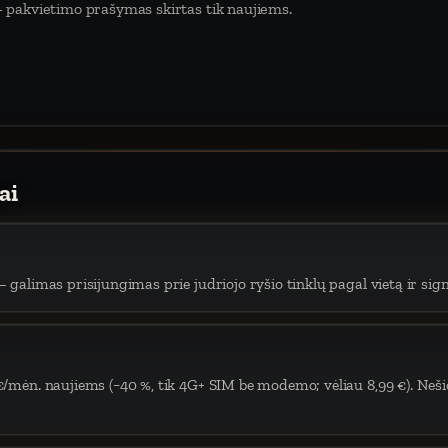
 pakvietimo prašymas skirtas tik naujiems.
ai
 galimas prisijungimas prie judriojo ryšio tinklų pagal vietą ir sign
€/mėn. naujiems (−40 %, tik 4G+ SIM be modemo; vėliau 8,99 €). Neši