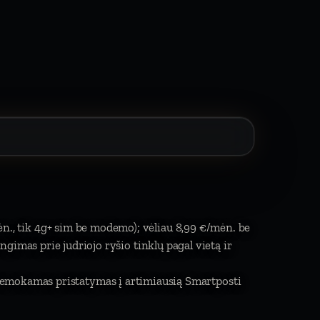
ėn., tik 4g+ sim be modemo); vėliau 8,99 €/mėn. be
jungimas prie judriojo ryšio tinklų pagal vietą ir
Nemokamas pristatymas į artimiausią Smartposti