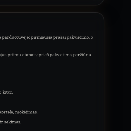
e parduotuvėje: pirmiausia prašai pakvietimo, o
ujus priimu etapais; prieš pakvietimą peržiūriu
 kitur.
 kortelė, mokėjimas.
ir sekimas.