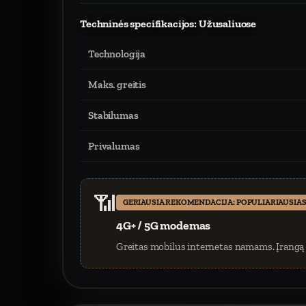
Techninės specifikacijos: Užusaliuose
Technologija
Maks. greitis
Stabilumas
Privalumas
📶
GERIAUSIA REKOMENDACIJA: POPULIARIAUSIAS
4G+ / 5G modemas
Greitas mobilus internetas namams. Įrangą