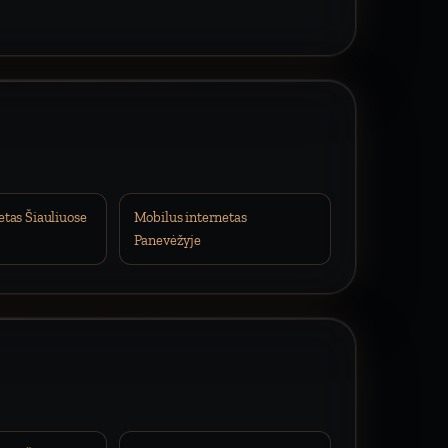
etas Šiauliuose
Mobilus internetas
Panevėžyje