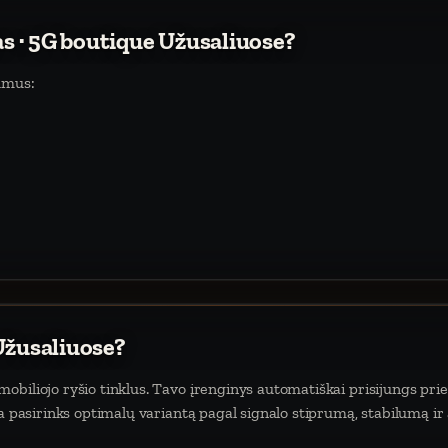
as · 5G boutique Užusaliuose?
umus:
Užusaliuose?
biliojo ryšio tinklus. Tavo įrenginys automatiškai prisijungs prie
da pasirinks optimalų variantą pagal signalo stiprumą, stabilumą ir