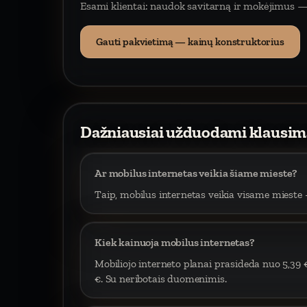
Esami klientai: naudok savitarną ir mokėjimus —
Gauti pakvietimą — kainų konstruktorius
Dažniausiai užduodami klausim
Ar mobilus internetas veikia šiame mieste?
Taip, mobilus internetas veikia visame mieste –
Kiek kainuoja mobilus internetas?
Mobiliojo interneto planai prasideda nuo 5,39 
€. Su neribotais duomenimis.