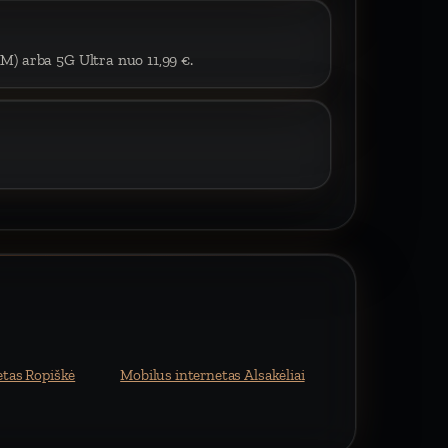
IM) arba 5G Ultra nuo 11,99 €.
etas Ropiškė
Mobilus internetas Alsakėliai