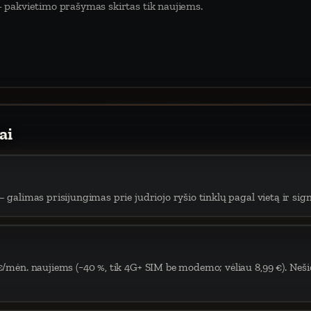
 pakvietimo prašymas skirtas tik naujiems.
ai
 galimas prisijungimas prie judriojo ryšio tinklų pagal vietą ir sign
€/mėn. naujiems (−40 %, tik 4G+ SIM be modemo; vėliau 8,99 €). Neši