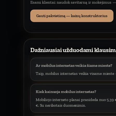
Esami klientai: naudok savitarną ir mokėjimus —
Gauti pakvietimą — kainų konstruktorius
Dažniausiai užduodami klausim
Ar mobilus internetas veikia šiame mieste?
Taip, mobilus internetas veikia visame mieste –
Kiek kainuoja mobilus internetas?
Mobiliojo interneto planai prasideda nuo 5,39 
€. Su neribotais duomenimis.