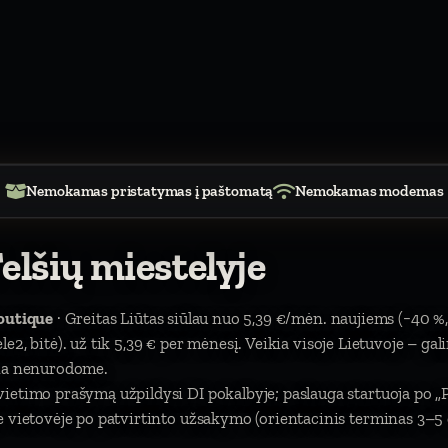
Nemokamas pristatymas į paštomatą
Nemokamas modemas
elšių miestelyje
outique
· Greitas Liūtas siūlau nuo 5,39 €/mėn. naujiems (−40 %,
tele2, bitė). už tik 5,39 € per mėnesį. Veikia visoje Lietuvoje – ga
čia nenurodome.
vietimo prašymą užpildysi DI pokalbyje; paslauga startuoja po 
 vietovėje po patvirtinto užsakymo (orientacinis terminas 3–5 d