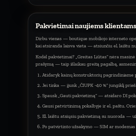
Pakvietimai naujiems klientams
Dirbu vienas — boutique mobiliojo interneto oper
kai atsiranda laisva vieta — atsiunčiu el. laištu 
Kodėl pakvietimai? „Greitas Liūtas“ nėra masinė p
prašymą — taip išlaikau greitą pagalbą, asmeninį
Atidaryk kainų konstruktorių pagrindiniame 
Jei tinka — įjunk „ČIUPK −40 %“ jungiklį pri
Spausk „Gauti pakvietimą“ — atsidaro DI poka
Gausi patvirtinimą pokalbyje ir el. paštu. Orien
El. laištu atsiųsiu pakvietimą su nuoroda — už
Po patvirtinto užsakymo — SIM ar modemas į 