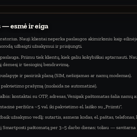
 — esmė ir eiga
atorius. Nauji klientai neperka paslaugos akimirksniu kaip eilinėj
nuorodą užbaigti užsakymui ir prisijungti.
aslauga. Priimu tiek klientų, kiek galiu kokybiškai aptarnauti. Na
 dėmesį ir tiesioginį bendravimą.
puslapyje ir pasirink planą (SIM, nešiojamas ar namų modemas).
eš pakvietimo prašymą (nuolaida ne automatinė).
lbis: kontaktai su OTP, adresas, Venipak paštomatas šalia namų ar
tacinė peržiūra ~5 val. iki pakvietimo el. laiško su „Priimti“.
baik užsakymo vedlį: sutartis, asmens kodas, el. paštas, telefonas,
Smartposti paštomatą per 3–5 darbo dienas; toliau — savitarna 