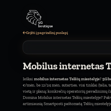
5G
boutique
Grįžti į pagrindinį puslapį
Mobilus internetas T
Ieškai
mobilus internetas Telšių miestelyje
?
5G b
€/mėn. be 12/24 mėn. sutarties. visi tinklai (telia, 
vietą ir planą; konkrečių operatorių pavadinimų 
Domina Mobilus internetas Telšių miestelyje? Pak
artimiausią Smartposti paštomatą Telšių miestelyje