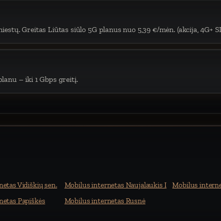
iestų. Greitas Liūtas siūlo 5G planus nuo 5,39 €/mėn. (akcija, 4G+ S
lanu – iki 1 Gbps greitį.
netas Vidiškių sen.
Mobilus internetas Naujalaukis I
Mobilus intern
netas Papiškės
Mobilus internetas Rusnė