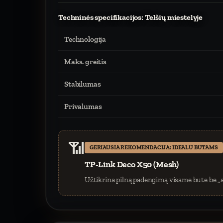
Techninės specifikacijos: Telšių miestelyje
Technologija
Maks. greitis
Stabilumas
Privalumas
📶
GERIAUSIA REKOMENDACIJA: IDEALU BUTAMS
TP-Link Deco X50 (Mesh)
Užtikrina pilną padengimą visame bute be „a