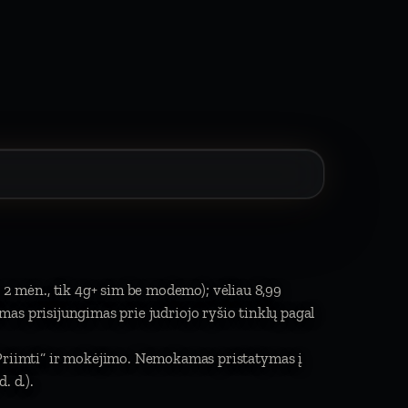
 2 mėn., tik 4g+ sim be modemo); vėliau 8,99
limas prisijungimas prie judriojo ryšio tinklų pagal
„Priimti“ ir mokėjimo. Nemokamas pristatymas į
. d.).