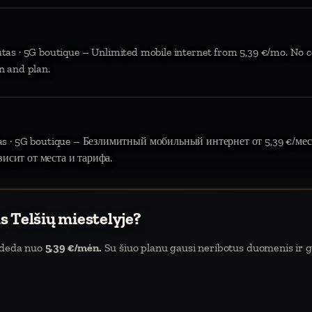
ūtas · 5G boutique – Unlimited mobile internet from 5,39 €/mo. No c
n and plan.
tas · 5G boutique – Безлимитный мобильный интернет от 5,39 €/мес.
висит от места и тарифа.
s Telšių miestelyje?
sideda nuo
5,39 €/mėn.
Su šiuo planu gausi neribotus duomenis ir ga