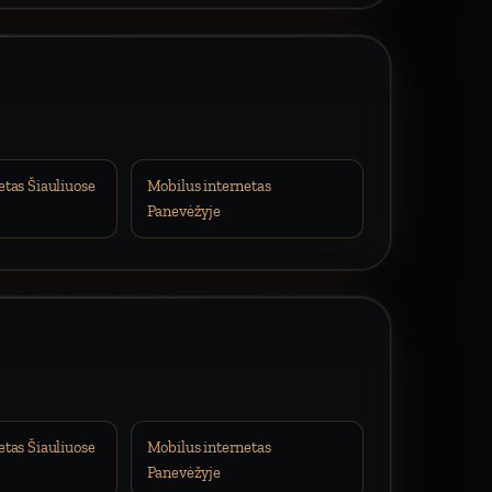
etas Šiauliuose
Mobilus internetas
Panevėžyje
etas Šiauliuose
Mobilus internetas
Panevėžyje