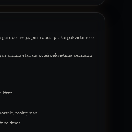
e parduotuvėje: pirmiausia prašai pakvietimo, o
ujus priimu etapais; prieš pakvietimą peržiūriu
 kitur.
 kortelė, mokėjimas.
ir sekimas.