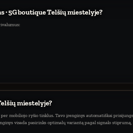
as · 5G boutique Telšių miestelyje?
rivalumus:
Telšių miestelyje?
per mobiliojo ryšio tinklus. Tavo įrenginys automatiškai prisijungs 
enginys visada pasirinks optimalų variantą pagal signalo stiprumą,