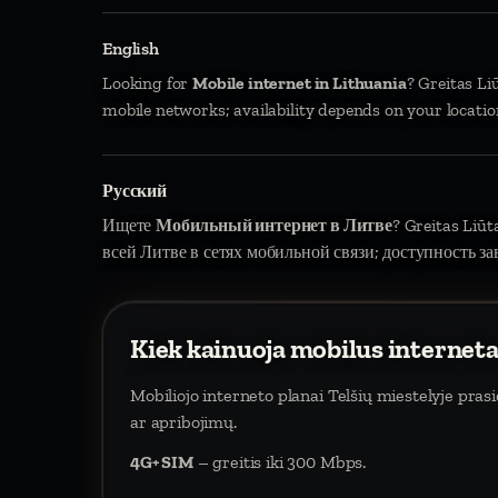
English
Looking for
Mobile internet in Lithuania
? Greitas Li
mobile networks; availability depends on your locatio
Русский
Ищете
Мобильный интернет в Литве
? Greitas Liū
всей Литве в сетях мобильной связи; доступность за
Kiek kainuoja mobilus interneta
Mobiliojo interneto planai Telšių miestelyje pra
ar apribojimų.
4G+ SIM
– greitis iki 300 Mbps.