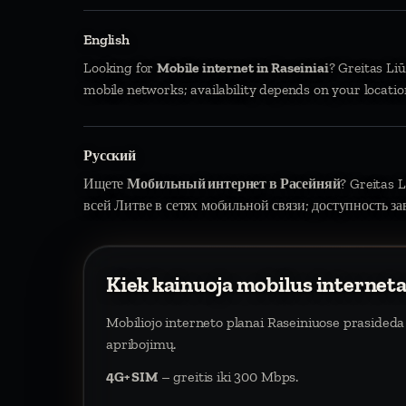
English
Looking for
Mobile internet in Raseiniai
? Greitas Li
mobile networks; availability depends on your locatio
Русский
Ищете
Мобильный интернет в Расейняй
? Greitas 
всей Литве в сетях мобильной связи; доступность за
Kiek kainuoja mobilus internet
Mobiliojo interneto planai Raseiniuose prasided
apribojimų.
4G+ SIM
– greitis iki 300 Mbps.