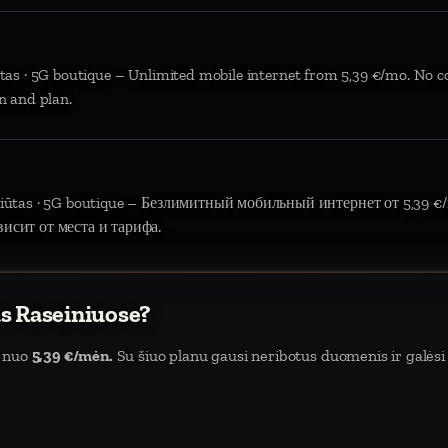
ūtas · 5G boutique – Unlimited mobile internet from 5,39 €/mo. No c
n and plan.
Liūtas · 5G boutique – Безлимитный мобильный интернет от 5,39 €/м
висит от места и тарифа.
as Raseiniuose?
a nuo
5,39 €/mėn.
Su šiuo planu gausi neribotus duomenis ir galėsi 