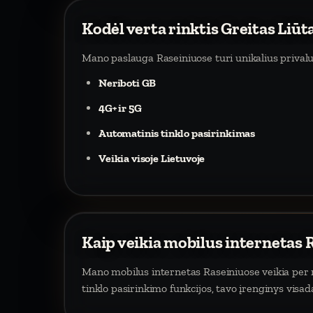
Kodėl verta rinktis Greitas Liūt
Mano paslauga Raseiniuose turi unikalius prival
Neriboti GB
4G+ ir 5G
Automatinis tinklo pasirinkimas
Veikia visoje Lietuvoje
Kaip veikia mobilus internetas 
Mano mobilus internetas Raseiniuose veikia per mo
tinklo pasirinkimo funkcijos, tavo įrenginys visa