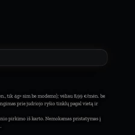
ėn., tik 4g+ sim be modemo); vėliau 8,99 €/mėn. be
jungimas prie judriojo ryšio tinklų pagal vietą ir
ksnio pirkimo iš karto. Nemokamas pristatymas į
.