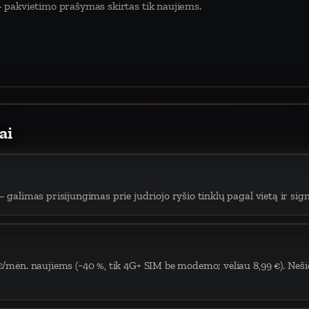
 pakvietimo prašymas skirtas tik naujiems.
ai
 galimas prisijungimas prie judriojo ryšio tinklų pagal vietą ir sign
€/mėn. naujiems (−40 %, tik 4G+ SIM be modemo; vėliau 8,99 €). Neši