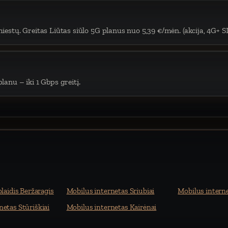
iestų. Greitas Liūtas siūlo 5G planus nuo 5,39 €/mėn. (akcija, 4G+ S
lanu – iki 1 Gbps greitį.
olaidis Beržaragis
Mobilus internetas Sriubiai
Mobilus intern
netas Stūriškiai
Mobilus internetas Kairėnai