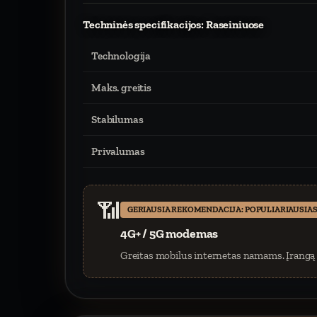
Techninės specifikacijos: Raseiniuose
Technologija
Maks. greitis
Stabilumas
Privalumas
📶
GERIAUSIA REKOMENDACIJA: POPULIARIAUSIAS
4G+ / 5G modemas
Greitas mobilus internetas namams. Įrangą