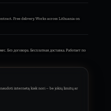
ontract. Free delivery. Works across Lithuania on
ес. Без договора. Бесплатная доставка. Работает по
naudoti internetą kiek nori – be jokių limitų ar