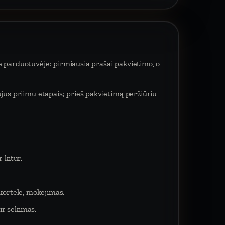
e parduotuvėje: pirmiausia prašai pakvietimo, o
ujus priimu etapais; prieš pakvietimą peržiūriu
 kitur.
 kortelė, mokėjimas.
ir sekimas.