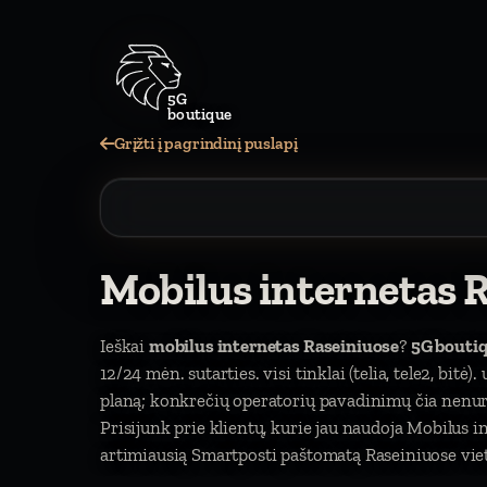
5G
boutique
Grįžti į pagrindinį puslapį
Mobilus internetas 
Ieškai
mobilus internetas Raseiniuose
?
5G bouti
12/24 mėn. sutarties. visi tinklai (telia, tele2, bitė
planą; konkrečių operatorių pavadinimų čia nen
Prisijunk prie klientų, kurie jau naudoja Mobilus
artimiausią Smartposti paštomatą Raseiniuose viet