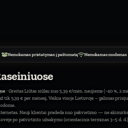
Nemokamas pristatymas į paštomatą
Nemokamas modemas
Raseiniuose
que
· Greitas Liūtas siūlau nuo 5,39 €/mėn. naujiems (−40 %, 2 m
). už tik 5,39 € per mėnesį. Veikia visoje Lietuvoje – galimas prisi
urodome.
 internetas. Nauji klientai pradeda nuo pakvietimo — ne akimir
ovėje po patvirtinto užsakymo (orientacinis terminas 3–5 d. d.)