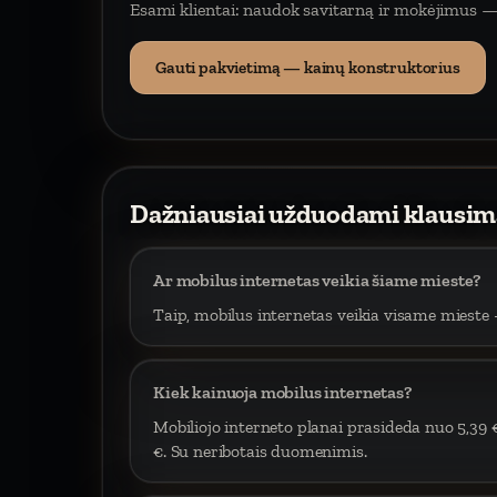
Esami klientai: naudok savitarną ir mokėjimus —
Gauti pakvietimą — kainų konstruktorius
Dažniausiai užduodami klausim
Ar mobilus internetas veikia šiame mieste?
Taip, mobilus internetas veikia visame mieste –
Kiek kainuoja mobilus internetas?
Mobiliojo interneto planai prasideda nuo 5,39 
€. Su neribotais duomenimis.