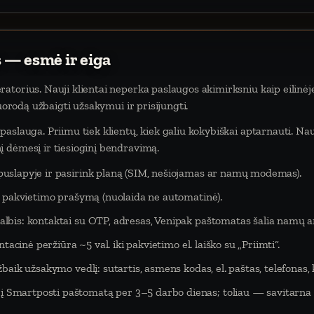
 — esmė ir eiga
atorius. Nauji klientai neperka paslaugos akimirksniu kaip eilinėj
nuorodą užbaigti užsakymui ir prisijungti.
aslauga. Priimu tiek klientų, kiek galiu kokybiškai aptarnauti. Na
 dėmesį ir tiesioginį bendravimą.
puslapyje ir pasirink planą (SIM, nešiojamas ar namų modemas).
eš pakvietimo prašymą (nuolaida ne automatinė).
lbis: kontaktai su OTP, adresas, Venipak paštomatas šalia namų ar
tacinė peržiūra ~5 val. iki pakvietimo el. laiško su „Priimti“.
baik užsakymo vedlį: sutartis, asmens kodas, el. paštas, telefonas,
Smartposti paštomatą per 3–5 darbo dienas; toliau — savitarna 