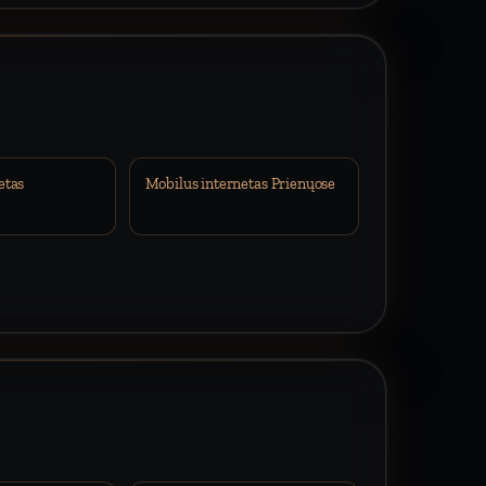
etas
Mobilus internetas Prienųose