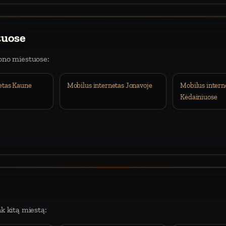
tuose
iono miestuose:
etas Kaune
Mobilus internetas Jonavoje
Mobilus intern
Kėdainiuose
nk kitą miestą: