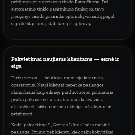
prisijungs prie geriausio tinklo Ramučiuose. Dėl
automatinio tinklo pasirinkimo funkcijos, tavo
įrenginys visada pasirinks optimalų variantą pagal
signalo stiprumą, stabilumą ir apkrovą.
Pakvietimai naujiems klientams — esmė ir
eiga
Dirbu vienas — boutique mobiliojo interneto
operatorius. Nauji klientai neperka paslaugos
akimirksniu kaip eilinėje parduotuvėje: pirmiausia
prašai pakvietimo, o kai atsiranda laisva vieta —
atsiunčiu el. laištu nuorodą užbaigti užsakymui ir
prisijungti.
Kodėl pakvietimai? „Greitas Liūtas“ nėra masinė
paslauga. Priimu tiek klientų, kiek galiu kokybiškai