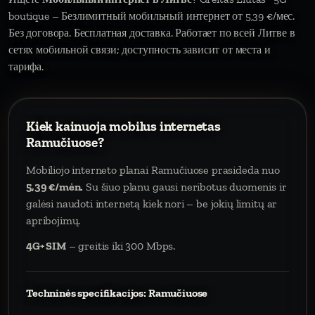
boutique – Безлимитный мобильный интернет от 5,39 €/мес.
Без договора. Бесплатная доставка. Работает по всей Литве в
сетях мобильной связи; доступность зависит от места и
тарифа.
Kiek kainuoja mobilus internetas
Ramučiuose?
Mobiliojo interneto planai Ramučiuose prasideda nuo
5,39 €/mėn.
Su šiuo planu gausi neribotus duomenis ir
galėsi naudoti internetą kiek nori – be jokių limitų ar
apribojimų.
4G+ SIM
– greitis iki 300 Mbps.
Techninės specifikacijos: Ramučiuose