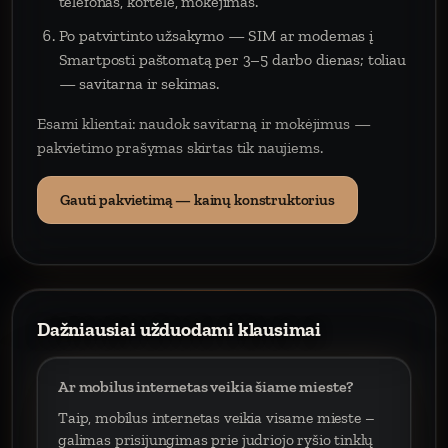
telefonas, kortelė, mokėjimas.
Po patvirtinto užsakymo — SIM ar modemas į
Smartposti paštomatą per 3–5 darbo dienas; toliau
— savitarna ir sekimas.
Esami klientai: naudok savitarną ir mokėjimus —
pakvietimo prašymas skirtas tik naujiems.
Gauti pakvietimą — kainų konstruktorius
Dažniausiai užduodami klausimai
Ar mobilus internetas veikia šiame mieste?
Taip, mobilus internetas veikia visame mieste –
galimas prisijungimas prie judriojo ryšio tinklų