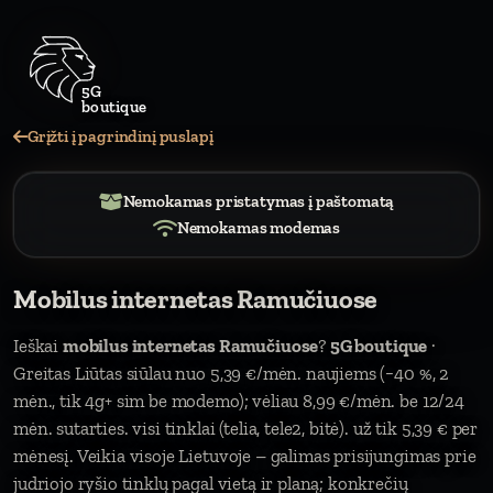
5G
Grįžti į pagrindinį puslapį
Nemokamas pristatymas į paštomatą
Nemokamas modemas
Mobilus internetas Ramučiuose
Ieškai
mobilus internetas Ramučiuose
?
5G boutique
·
Greitas Liūtas siūlau nuo 5,39 €/mėn. naujiems (−40 %, 2
mėn., tik 4g+ sim be modemo); vėliau 8,99 €/mėn. be 12/24
mėn. sutarties. visi tinklai (telia, tele2, bitė). už tik 5,39 € per
mėnesį. Veikia visoje Lietuvoje – galimas prisijungimas prie
judriojo ryšio tinklų pagal vietą ir planą; konkrečių