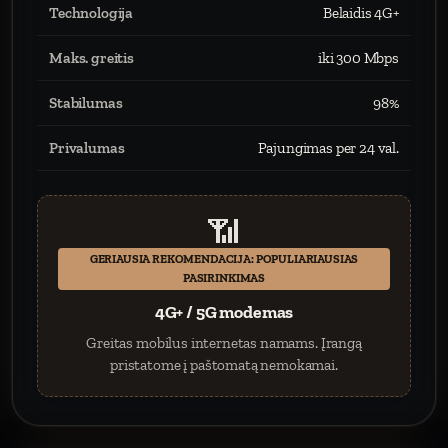
Technologija
Belaidis 4G+
Maks. greitis
iki 300 Mbps
Stabilumas
98%
Privalumas
Pajungimas per 24 val.
📶
GERIAUSIA REKOMENDACIJA: POPULIARIAUSIAS
PASIRINKIMAS
4G+ / 5G modemas
Greitas mobilus internetas namams. Įrangą
pristatome į paštomatą nemokamai.