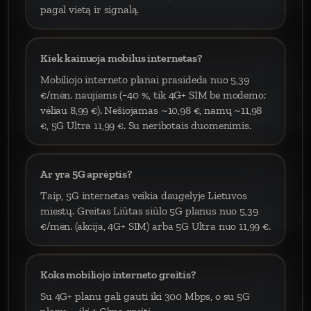
pagal vietą ir signalą.
Kiek kainuoja mobilus internetas?
Mobiliojo interneto planai prasideda nuo 5,39
€/mėn. naujiems (−40 %, tik 4G+ SIM be modemo;
vėliau 8,99 €). Nešiojamas ~10,98 €, namų ~11,98
€, 5G Ultra 11,99 €. Su neribotais duomenimis.
Ar yra 5G aprėptis?
Taip, 5G internetas veikia daugelyje Lietuvos
miestų. Greitas Liūtas siūlo 5G planus nuo 5,39
€/mėn. (akcija, 4G+ SIM) arba 5G Ultra nuo 11,99 €.
Koks mobiliojo interneto greitis?
Su 4G+ planu gali gauti iki 300 Mbps, o su 5G