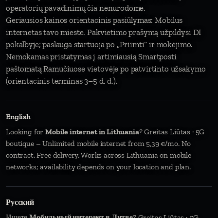
operatorių pavadinimų čia nenurodome.
Geriausios kainos orientacinis pasiūlymas: Mobilus
internetas tavo mieste. Pakvietimo prašymą užpildysi DI
pokalbyje; paslauga startuoja po „Priimti“ ir mokėjimo.
Nemokamas pristatymas į artimiausią Smartposti
paštomatą Ramučiuose vietovėje po patvirtinto užsakymo
(orientacinis terminas 3–5 d. d.).
English
Looking for
Mobile internet in Lithuania
? Greitas Liūtas · 5G
boutique – Unlimited mobile internet from 5,39 €/mo. No
contract. Free delivery. Works across Lithuania on mobile
networks; availability depends on your location and plan.
Русский
Ищете
Мобильный интернет в Литве
? Greitas Liūtas · 5G