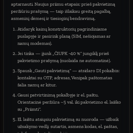
aptarnauti. Naujus priimu etapais; prieš pakvietimą
peržiūriu prašymą — taip išlaikau greitą pagalbą,
asmeninį dėmesį ir tiesioginį bendravimą.
Atidaryk kainų konstruktorių pagrindiniame
puslapyje ir pasirink planą (SIM, nešiojamas ar
namų modemas).
Jei tinka — įjunk „ČIUPK −40 %“ jungiklį prieš
pakvietimo prašymą (nuolaida ne automatinė).
Spausk „Gauti pakvietimą“ — atsidaro DI pokalbis:
kontaktai su OTP, adresas, Venipak paštomatas
šalia namų ar kitur.
Gausi patvirtinimą pokalbyje ir el. paštu.
Orientacinė peržiūra ~5 val. iki pakvietimo el. laiško
su „Priimti“.
El. laištu atsiųsiu pakvietimą su nuoroda — užbaik
užsakymo vedlį: sutartis, asmens kodas, el. paštas,