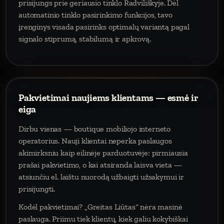
prisijungs prie geriausio tinklo Radviliškyje. Dėl
automatinio tinklo pasirinkimo funkcijos, tavo
įrenginys visada pasirinks optimalų variantą pagal
signalo stiprumą, stabilumą ir apkrovą.
Pakvietimai naujiems klientams — esmė ir
eiga
Dirbu vienas — boutique mobiliojo interneto
operatorius. Nauji klientai neperka paslaugos
akimirksniu kaip eilinėje parduotuvėje: pirmiausia
prašai pakvietimo, o kai atsiranda laisva vieta —
atsiunčiu el. laištu nuorodą užbaigti užsakymui ir
prisijungti.
Kodėl pakvietimai? „Greitas Liūtas“ nėra masinė
paslauga. Priimu tiek klientų, kiek galiu kokybiškai