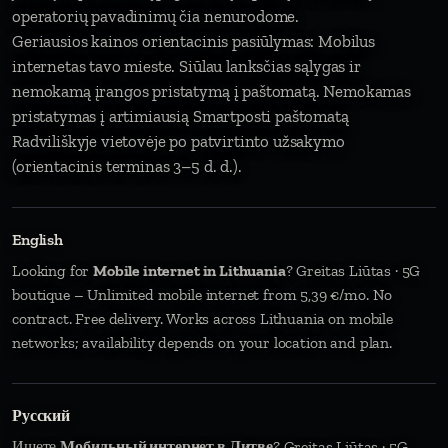
operatorių pavadinimų čia nenurodome.
Geriausios kainos orientacinis pasiūlymas: Mobilus
internetas tavo mieste. Siūlau lanksčias sąlygas ir
nemokamą įrangos pristatymą į paštomatą. Nemokamas
pristatymas į artimiausią Smartposti paštomatą
Radviliškyje vietovėje po patvirtinto užsakymo
(orientacinis terminas 3–5 d. d.).
English
Looking for
Mobile internet in Lithuania
? Greitas Liūtas · 5G
boutique – Unlimited mobile internet from 5,39 €/mo. No
contract. Free delivery. Works across Lithuania on mobile
networks; availability depends on your location and plan.
Русский
Ищете
Мобильный интернет в Литве
? Greitas Liūtas · 5G