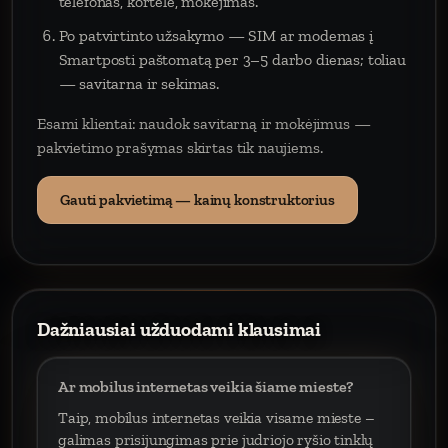
telefonas, kortelė, mokėjimas.
Po patvirtinto užsakymo — SIM ar modemas į
Smartposti paštomatą per 3–5 darbo dienas; toliau
— savitarna ir sekimas.
Esami klientai: naudok savitarną ir mokėjimus —
pakvietimo prašymas skirtas tik naujiems.
Gauti pakvietimą — kainų konstruktorius
Dažniausiai užduodami klausimai
Ar mobilus internetas veikia šiame mieste?
Taip, mobilus internetas veikia visame mieste –
galimas prisijungimas prie judriojo ryšio tinklų