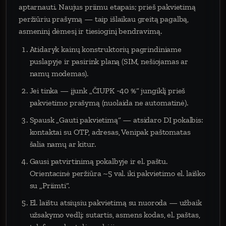
aptarnauti. Naujus priimu etapais; prieš pakvietimą
peržiūriu prašymą — taip išlaikau greitą pagalbą,
asmeninį dėmesį ir tiesioginį bendravimą.
Atidaryk kainų konstruktorių pagrindiniame
puslapyje ir pasirink planą (SIM, nešiojamas ar
namų modemas).
Jei tinka — įjunk „ČIUPK −40 %“ jungiklį prieš
pakvietimo prašymą (nuolaida ne automatinė).
Spausk „Gauti pakvietimą“ — atsidaro DI pokalbis:
kontaktai su OTP, adresas, Venipak paštomatas
šalia namų ar kitur.
Gausi patvirtinimą pokalbyje ir el. paštu.
Orientacinė peržiūra ~5 val. iki pakvietimo el. laiško
su „Priimti“.
El. laištu atsiųsiu pakvietimą su nuoroda — užbaik
užsakymo vedlį: sutartis, asmens kodas, el. paštas,