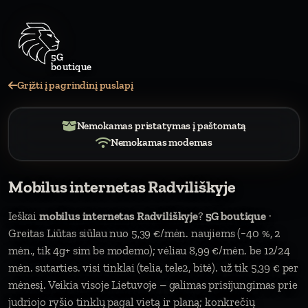
Grįžti į pagrindinį puslapį
Nemokamas pristatymas į paštomatą
Nemokamas modemas
Mobilus internetas Radviliškyje
Ieškai
mobilus internetas Radviliškyje
?
5G boutique
·
Greitas Liūtas siūlau nuo 5,39 €/mėn. naujiems (−40 %, 2
mėn., tik 4g+ sim be modemo); vėliau 8,99 €/mėn. be 12/24
mėn. sutarties. visi tinklai (telia, tele2, bitė). už tik 5,39 € per
mėnesį. Veikia visoje Lietuvoje – galimas prisijungimas prie
judriojo ryšio tinklų pagal vietą ir planą; konkrečių