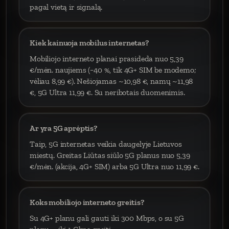
pagal vietą ir signalą.
Kiek kainuoja mobilus internetas?
Mobiliojo interneto planai prasideda nuo 5,39
€/mėn. naujiems (−40 %, tik 4G+ SIM be modemo;
vėliau 8,99 €). Nešiojamas ~10,98 €, namų ~11,98
€, 5G Ultra 11,99 €. Su neribotais duomenimis.
Ar yra 5G aprėptis?
Taip, 5G internetas veikia daugelyje Lietuvos
miestų. Greitas Liūtas siūlo 5G planus nuo 5,39
€/mėn. (akcija, 4G+ SIM) arba 5G Ultra nuo 11,99 €.
Koks mobiliojo interneto greitis?
Su 4G+ planu gali gauti iki 300 Mbps, o su 5G