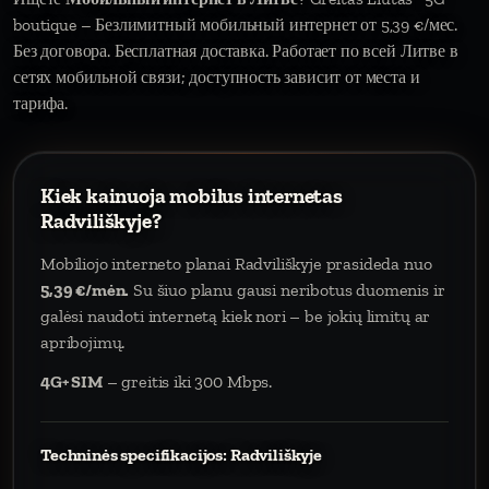
boutique – Безлимитный мобильный интернет от 5,39 €/мес.
Без договора. Бесплатная доставка. Работает по всей Литве в
сетях мобильной связи; доступность зависит от места и
тарифа.
Kiek kainuoja mobilus internetas
Radviliškyje?
Mobiliojo interneto planai Radviliškyje prasideda nuo
5,39 €/mėn.
Su šiuo planu gausi neribotus duomenis ir
galėsi naudoti internetą kiek nori – be jokių limitų ar
apribojimų.
4G+ SIM
– greitis iki 300 Mbps.
Techninės specifikacijos: Radviliškyje