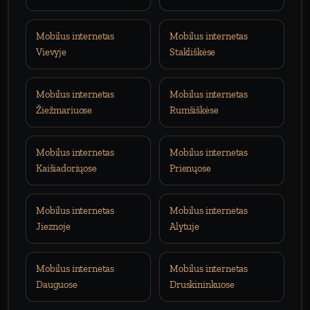
Mobilus internetas
Mobilus internetas
Vievyje
Stakliškėse
Mobilus internetas
Mobilus internetas
Žiežmariuose
Rumšiškėse
Mobilus internetas
Mobilus internetas
Kaišiadoriųose
Prienųose
Mobilus internetas
Mobilus internetas
Jieznoje
Alytuje
Mobilus internetas
Mobilus internetas
Dauguose
Druskininkuose