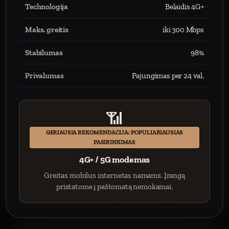
Technologija
Belaidis 4G+
Maks. greitis
iki 300 Mbps
Stabilumas
98%
Privalumas
Pajungimas per 24 val.
📶
GERIAUSIA REKOMENDACIJA: POPULIARIAUSIAS
PASIRINKIMAS
4G+ / 5G modemas
Greitas mobilus internetas namams. Įrangą
pristatome į paštomatą nemokamai.