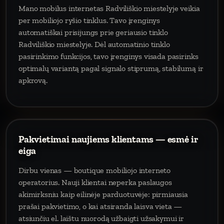
Mano mobilus internetas Radviliškio miestelyje veikia
per mobiliojo ryšio tinklus. Tavo įrenginys
automatiškai prisijungs prie geriausio tinklo
Radviliškio miestelyje. Dėl automatinio tinklo
pasirinkimo funkcijos, tavo įrenginys visada pasirinks
optimalų variantą pagal signalo stiprumą, stabilumą ir
apkrovą.
Pakvietimai naujiems klientams — esmė ir
eiga
Dirbu vienas — boutique mobiliojo interneto
operatorius. Nauji klientai neperka paslaugos
akimirksniu kaip eilinėje parduotuvėje: pirmiausia
prašai pakvietimo, o kai atsiranda laisva vieta —
atsiunčiu el. laištu nuorodą užbaigti užsakymui ir