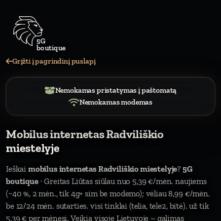
Grįžti į pagrindinį puslapį
Nemokamas pristatymas į paštomatą
Nemokamas modemas
Mobilus internetas Radviliškio
miestelyje
Ieškai
mobilus internetas Radviliškio miestelyje
?
5G
boutique
· Greitas Liūtas siūlau nuo 5,39 €/mėn. naujiems
(−40 %, 2 mėn., tik 4g+ sim be modemo); vėliau 8,99 €/mėn.
be 12/24 mėn. sutarties. visi tinklai (telia, tele2, bitė). už tik
5,39 € per mėnesį. Veikia visoje Lietuvoje – galimas