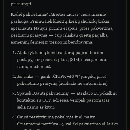
prisijungti.
Kodėl pakvietimai? „Greitas Liūtas“ nėra masinė
paslauga. Priimu tiek klientų, kiek galiu kokybiškai
aptarnauti. Naujus priimu etapais; prieš pakvietimą
peržiūriu prašymą — taip išlaikau greitą pagalbą,
asmeninį dėmesį ir tiesioginį bendravimą.
Atidaryk kainų konstruktorių pagrindiniame
puslapyje ir pasirink planą (SIM, nešiojamas ar
namų modemas).
Jei tinka — įjunk „ČIUPK −40 %“ jungiklį prieš
pakvietimo prašymą (nuolaida ne automatinė).
Spausk „Gauti pakvietimą“ — atsidaro DI pokalbis:
kontaktai su OTP, adresas, Venipak paštomatas
šalia namų ar kitur.
Gausi patvirtinimą pokalbyje ir el. paštu.
Orientacinė peržiūra ~5 val. iki pakvietimo el. laiško