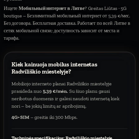
Ищете
Мобильный интернет в Литве
? Greitas Liūtas · 5G
boutique – Безлимитный мобильный интернет от 5,39 €/мес.
Без договора. Бесплатная доставка. Работает по всей Литве в
сетях мобильной связи; доступность зависит от места и
тарифа.
Kiek kainuoja mobilus internetas
Radviliškio miestelyje?
Mobiliojo interneto planai Radviliškio miestelyje
prasideda nuo
5,39 €/mėn.
Su šiuo planu gausi
neribotus duomenis ir galėsi naudoti internetą kiek
nori – be jokių limitų ar apribojimų.
4G+ SIM
– greitis iki 300 Mbps.
Techninės specifikacijos: Radviliškio miestelyje