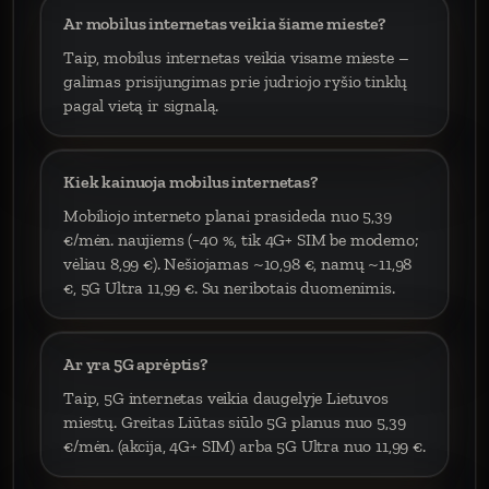
Ar mobilus internetas veikia šiame mieste?
Taip, mobilus internetas veikia visame mieste –
galimas prisijungimas prie judriojo ryšio tinklų
pagal vietą ir signalą.
Kiek kainuoja mobilus internetas?
Mobiliojo interneto planai prasideda nuo 5,39
€/mėn. naujiems (−40 %, tik 4G+ SIM be modemo;
vėliau 8,99 €). Nešiojamas ~10,98 €, namų ~11,98
€, 5G Ultra 11,99 €. Su neribotais duomenimis.
Ar yra 5G aprėptis?
Taip, 5G internetas veikia daugelyje Lietuvos
miestų. Greitas Liūtas siūlo 5G planus nuo 5,39
€/mėn. (akcija, 4G+ SIM) arba 5G Ultra nuo 11,99 €.