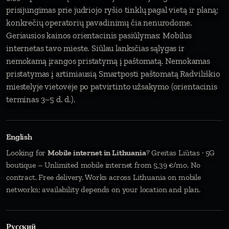
prisijungimas prie judriojo ryšio tinklų pagal vietą ir planą;
konkrečių operatorių pavadinimų čia nenurodome.
Geriausios kainos orientacinis pasiūlymas: Mobilus
internetas tavo mieste. Siūlau lanksčias sąlygas ir
nemokamą įrangos pristatymą į paštomatą. Nemokamas
pristatymas į artimiausią Smartposti paštomatą Radviliškio
miestelyje vietovėje po patvirtinto užsakymo (orientacinis
terminas 3–5 d. d.).
English
Looking for
Mobile internet in Lithuania
? Greitas Liūtas · 5G
boutique – Unlimited mobile internet from 5,39 €/mo. No
contract. Free delivery. Works across Lithuania on mobile
networks; availability depends on your location and plan.
Русский