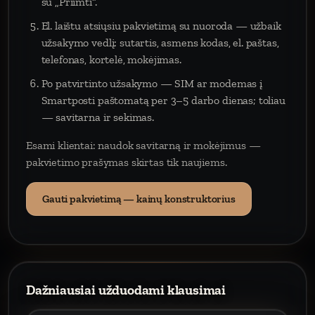
su „Priimti“.
El. laištu atsiųsiu pakvietimą su nuoroda — užbaik
užsakymo vedlį: sutartis, asmens kodas, el. paštas,
telefonas, kortelė, mokėjimas.
Po patvirtinto užsakymo — SIM ar modemas į
Smartposti paštomatą per 3–5 darbo dienas; toliau
— savitarna ir sekimas.
Esami klientai: naudok savitarną ir mokėjimus —
pakvietimo prašymas skirtas tik naujiems.
Gauti pakvietimą — kainų konstruktorius
Dažniausiai užduodami klausimai