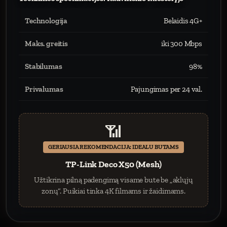
Technologija
Belaidis 4G+
Maks. greitis
iki 300 Mbps
Stabilumas
98%
Privalumas
Pajungimas per 24 val.
📶
GERIAUSIA REKOMENDACIJA: IDEALU BUTAMS
TP-Link Deco X50 (Mesh)
Užtikrina pilną padengimą visame bute be „aklųjų
zonų“. Puikiai tinka 4K filmams ir žaidimams.