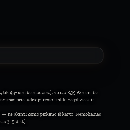
., tik 4g+ sim be modemo); vėliau 8,99 €/mėn. be
jungimas prie judriojo ryšio tinklų pagal vietą ir
imo — ne akimirksnio pirkimo iš karto. Nemokamas
s 3–5 d. d.).