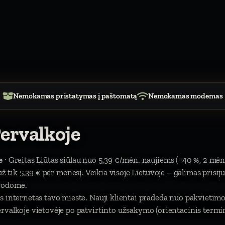
Nemokamas pristatymas į paštomatą
Nemokamas modemas
ervalkoje
e
· Greitas Liūtas siūlau nuo 5,39 €/mėn. naujiems (−40 %, 2 mėn
). už tik 5,39 € per mėnesį. Veikia visoje Lietuvoje – galimas prisi
urodome.
us internetas tavo mieste. Nauji klientai pradeda nuo pakviet
valkoje vietovėje po patvirtinto užsakymo (orientacinis termina