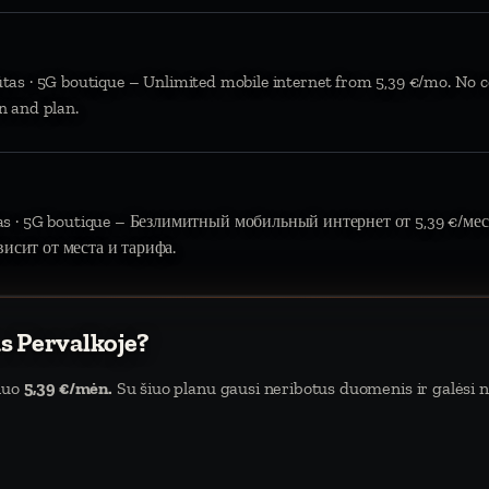
ūtas · 5G boutique – Unlimited mobile internet from 5,39 €/mo. No c
n and plan.
tas · 5G boutique – Безлимитный мобильный интернет от 5,39 €/мес.
висит от места и тарифа.
s Pervalkoje?
 nuo
5,39 €/mėn.
Su šiuo planu gausi neribotus duomenis ir galėsi na