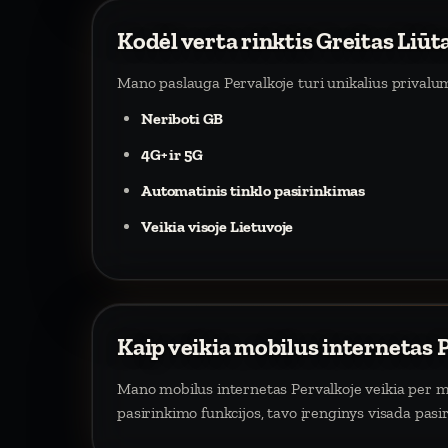
Kodėl verta rinktis Greitas Liūt
Mano paslauga Pervalkoje turi unikalius privalu
Neriboti GB
4G+ ir 5G
Automatinis tinklo pasirinkimas
Veikia visoje Lietuvoje
Kaip veikia mobilus internetas 
Mano mobilus internetas Pervalkoje veikia per mob
pasirinkimo funkcijos, tavo įrenginys visada pasi