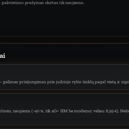
 pakvietimo prašymas skirtas tik naujiems.
ai
 galimas prisijungimas prie judriojo ryšio tinklų pagal vietą ir sign
€/mėn. naujiems (−40 %, tik 4G+ SIM be modemo; vėliau 8,99 €). Neši