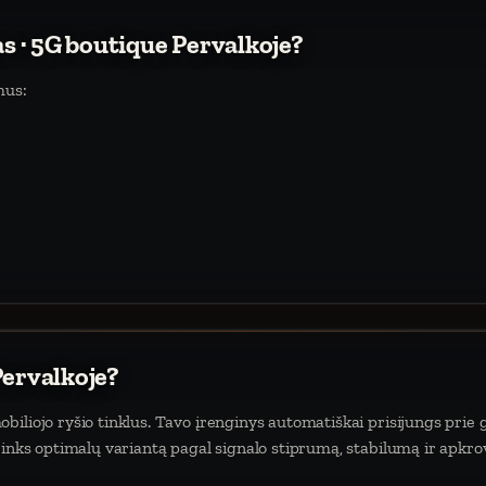
as · 5G boutique Pervalkoje?
mus:
Pervalkoje?
iliojo ryšio tinklus. Tavo įrenginys automatiškai prisijungs prie g
rinks optimalų variantą pagal signalo stiprumą, stabilumą ir apkro