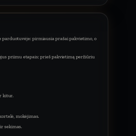
e parduotuvėje: pirmiausia prašai pakvietimo, o
ujus priimu etapais; prieš pakvietimą peržiūriu
 kitur.
 kortelė, mokėjimas.
ir sekimas.