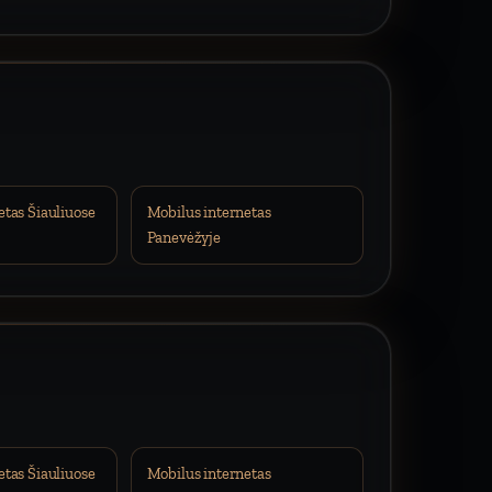
etas Šiauliuose
Mobilus internetas
Panevėžyje
etas Šiauliuose
Mobilus internetas