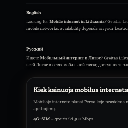
English
Looking for
Mobile internet in Lithuania
? Greitas Li
mobile networks; availability depends on your locatio
Русский
Ищете
Мобильный интернет в Литве
? Greitas Liū
всей Литве в сетях мобильной связи; доступность за
Kiek kainuoja mobilus interneta
Mobiliojo interneto planai Pervalkoje prasideda
apribojimų.
4G+ SIM
– greitis iki 300 Mbps.