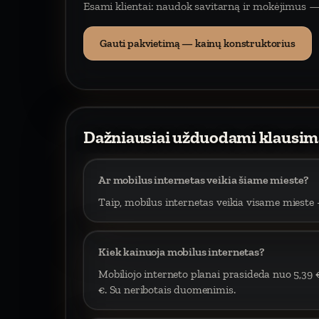
Esami klientai: naudok savitarną ir mokėjimus —
Gauti pakvietimą — kainų konstruktorius
Dažniausiai užduodami klausim
Ar mobilus internetas veikia šiame mieste?
Taip, mobilus internetas veikia visame mieste –
Kiek kainuoja mobilus internetas?
Mobiliojo interneto planai prasideda nuo 5,39 
€. Su neribotais duomenimis.