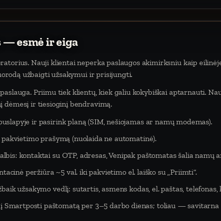
 — esmė ir eiga
atorius. Nauji klientai neperka paslaugos akimirksniu kaip eilinėj
nuorodą užbaigti užsakymui ir prisijungti.
aslauga. Priimu tiek klientų, kiek galiu kokybiškai aptarnauti. Na
 dėmesį ir tiesioginį bendravimą.
puslapyje ir pasirink planą (SIM, nešiojamas ar namų modemas).
eš pakvietimo prašymą (nuolaida ne automatinė).
lbis: kontaktai su OTP, adresas, Venipak paštomatas šalia namų ar
tacinė peržiūra ~5 val. iki pakvietimo el. laiško su „Priimti“.
baik užsakymo vedlį: sutartis, asmens kodas, el. paštas, telefonas,
Smartposti paštomatą per 3–5 darbo dienas; toliau — savitarna 