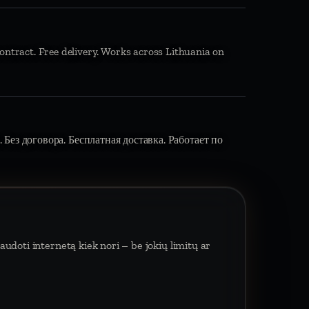
ontract. Free delivery. Works across Lithuania on
 Без договора. Бесплатная доставка. Работает по
udoti internetą kiek nori – be jokių limitų ar