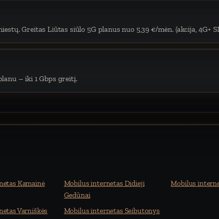
iestų. Greitas Liūtas siūlo 5G planus nuo 5,39 €/mėn. (akcija, 4G+ S
lanu – iki 1 Gbps greitį.
rnetas Kamainė
Mobilus internetas Didieji
Mobilus interne
Gedūnai
netas Varniškės
Mobilus internetas Seibutonys