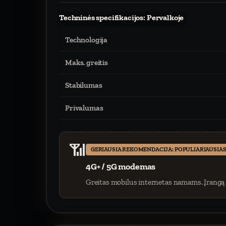
Techninės specifikacijos: Pervalkoje
Technologija
Maks. greitis
Stabilumas
Privalumas
📶
GERIAUSIA REKOMENDACIJA: POPULIARIAUSIAS
4G+ / 5G modemas
Greitas mobilus internetas namams. Įrangą