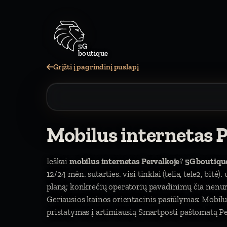
5G
boutique
Grįžti į pagrindinį puslapį
Mobilus internetas P
Ieškai
mobilus internetas Pervalkoje
?
5G boutiqu
12/24 mėn. sutarties. visi tinklai (telia, tele2, bitė
planą; konkrečių operatorių pavadinimų čia nen
Geriausios kainos orientacinis pasiūlymas: Mobil
pristatymas į artimiausią Smartposti paštomatą Per