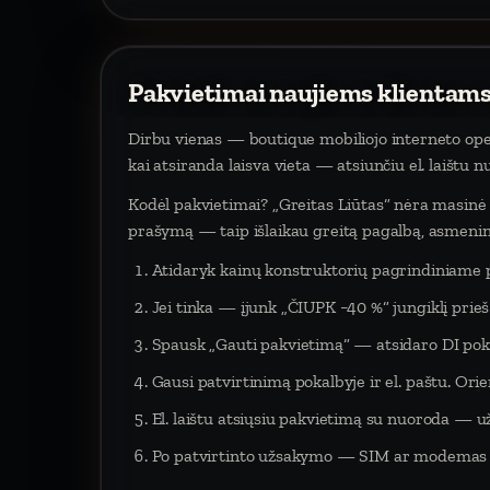
Pakvietimai naujiems klientams
Dirbu vienas — boutique mobiliojo interneto oper
kai atsiranda laisva vieta — atsiunčiu el. laištu 
Kodėl pakvietimai? „Greitas Liūtas“ nėra masinė p
prašymą — taip išlaikau greitą pagalbą, asmeninį
Atidaryk kainų konstruktorių pagrindiniame 
Jei tinka — įjunk „ČIUPK −40 %“ jungiklį pri
Spausk „Gauti pakvietimą“ — atsidaro DI poka
Gausi patvirtinimą pokalbyje ir el. paštu. Orien
El. laištu atsiųsiu pakvietimą su nuoroda — už
Po patvirtinto užsakymo — SIM ar modemas į 