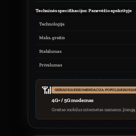
Techninės specifikacijos: Panevėžio apskrityje
Technologija
Maks. greitis
Stabilumas
Privalumas
📶
GERIAUSIA REKOMENDACIJA: POPULIARIAUSIAS
4G+ / 5G modemas
Greitas mobilus internetas namams. Įrangą