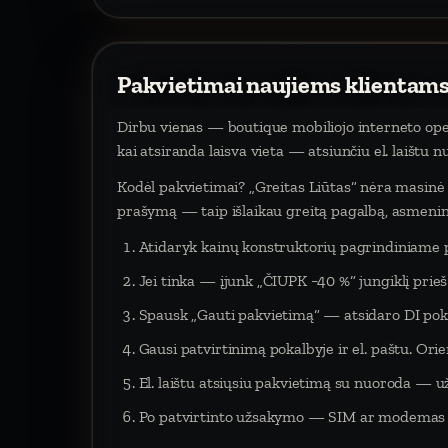
Pakvietimai naujiems klientams
Dirbu vienas — boutique mobiliojo interneto oper
kai atsiranda laisva vieta — atsiunčiu el. laištu 
Kodėl pakvietimai? „Greitas Liūtas“ nėra masinė p
prašymą — taip išlaikau greitą pagalbą, asmeninį
Atidaryk kainų konstruktorių pagrindiniame 
Jei tinka — įjunk „ČIUPK −40 %“ jungiklį pri
Spausk „Gauti pakvietimą“ — atsidaro DI poka
Gausi patvirtinimą pokalbyje ir el. paštu. Orien
El. laištu atsiųsiu pakvietimą su nuoroda — už
Po patvirtinto užsakymo — SIM ar modemas į 