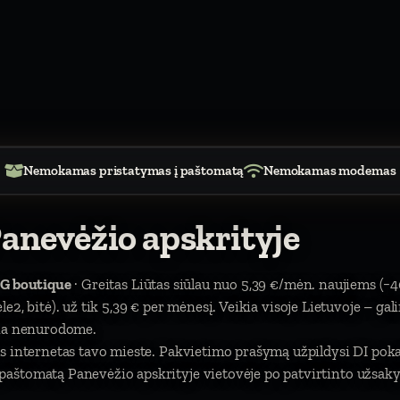
Nemokamas pristatymas į paštomatą
Nemokamas modemas
anevėžio apskrityje
G boutique
· Greitas Liūtas siūlau nuo 5,39 €/mėn. naujiems (−4
tele2, bitė). už tik 5,39 € per mėnesį. Veikia visoje Lietuvoje – ga
čia nenurodome.
s internetas tavo mieste. Pakvietimo prašymą užpildysi DI pokal
štomatą Panevėžio apskrityje vietovėje po patvirtinto užsakym