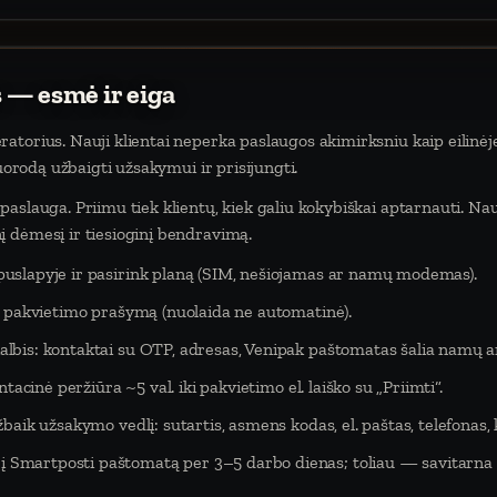
 — esmė ir eiga
atorius. Nauji klientai neperka paslaugos akimirksniu kaip eilinėj
nuorodą užbaigti užsakymui ir prisijungti.
aslauga. Priimu tiek klientų, kiek galiu kokybiškai aptarnauti. Na
 dėmesį ir tiesioginį bendravimą.
puslapyje ir pasirink planą (SIM, nešiojamas ar namų modemas).
eš pakvietimo prašymą (nuolaida ne automatinė).
lbis: kontaktai su OTP, adresas, Venipak paštomatas šalia namų ar
tacinė peržiūra ~5 val. iki pakvietimo el. laiško su „Priimti“.
baik užsakymo vedlį: sutartis, asmens kodas, el. paštas, telefonas,
Smartposti paštomatą per 3–5 darbo dienas; toliau — savitarna 