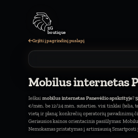
5G
boutique
Grįžti į pagrindinį puslapį
Mobilus internetas P
Ieškai
mobilus internetas Panevėžio apskrityje
?
5
€/mėn. be 12/24 mėn. sutarties. visi tinklai (telia, 
vietą ir planą; konkrečių operatorių pavadinimų 
Geriausios kainos orientacinis pasiūlymas: Mobilu
Nemokamas pristatymas į artimiausią Smartposti pa