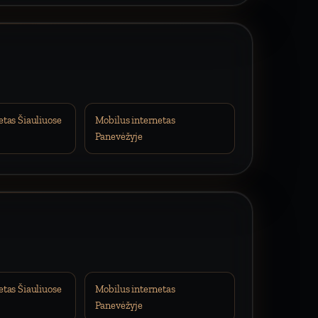
etas Šiauliuose
Mobilus internetas
Panevėžyje
etas Šiauliuose
Mobilus internetas
Panevėžyje