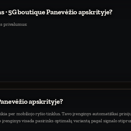
as · 5G boutique Panevėžio apskrityje?
us privalumus:
Panevėžio apskrityje?
ia per mobiliojo ryšio tinklus. Tavo įrenginys automatiškai prisiju
o įrenginys visada pasirinks optimalų variantą pagal signalo stipr