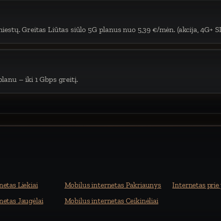
iestų. Greitas Liūtas siūlo 5G planus nuo 5,39 €/mėn. (akcija, 4G+ S
lanu – iki 1 Gbps greitį.
netas Liekiai
Mobilus internetas Pakriaunys
Internetas prie 
netas Jaugėlai
Mobilus internetas Ceikinėliai