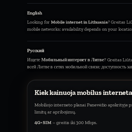
English
Looking for
Mobile internet in Lithuania
? Greitas Li
mobile networks; availability depends on your locatio
Русский
Ищете
Мобильный интернет в Литве
? Greitas Liū
всей Литве в сетях мобильной связи; доступность за
Kiek kainuoja mobilus interneta
Mobiliojo interneto planai Panevėžio apskrityje
limitų ar apribojimų.
4G+ SIM
– greitis iki 300 Mbps.