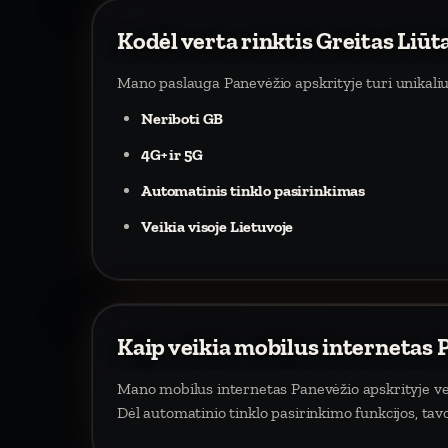
Kodėl verta rinktis Greitas Liūt
Mano paslauga Panevėžio apskrityje turi unikali
Neriboti GB
4G+ ir 5G
Automatinis tinklo pasirinkimas
Veikia visoje Lietuvoje
Kaip veikia mobilus internetas 
Mano mobilus internetas Panevėžio apskrityje veik
Dėl automatinio tinklo pasirinkimo funkcijos, tav