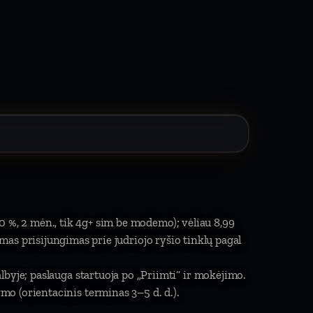
0 %, 2 mėn., tik 4g+ sim be modemo); vėliau 8,99
limas prisijungimas prie judriojo ryšio tinklų pagal
byje; paslauga startuoja po „Priimti“ ir mokėjimo.
o (orientacinis terminas 3–5 d. d.).