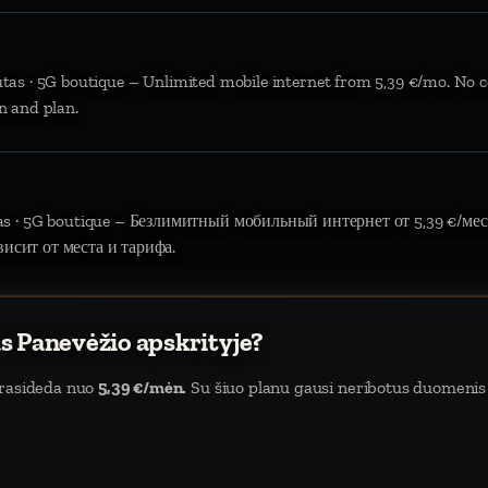
ūtas · 5G boutique – Unlimited mobile internet from 5,39 €/mo. No c
n and plan.
tas · 5G boutique – Безлимитный мобильный интернет от 5,39 €/мес.
висит от места и тарифа.
s Panevėžio apskrityje?
 prasideda nuo
5,39 €/mėn.
Su šiuo planu gausi neribotus duomenis i