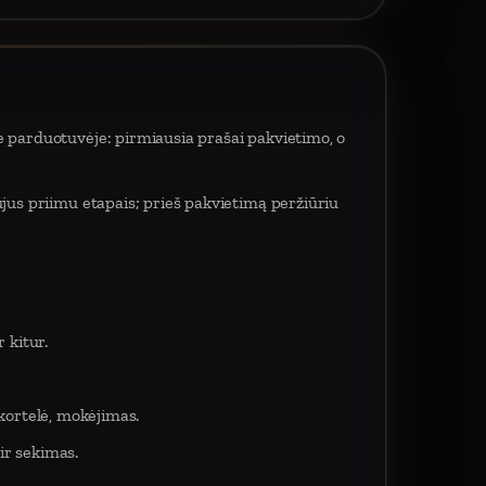
e parduotuvėje: pirmiausia prašai pakvietimo, o
ujus priimu etapais; prieš pakvietimą peržiūriu
 kitur.
 kortelė, mokėjimas.
ir sekimas.