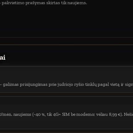
 pakvietimo prašymas skirtas tik naujiems.
ai
 galimas prisijungimas prie judriojo ryšio tinklų pagal vietą ir sign
€/mėn. naujiems (−40 %, tik 4G+ SIM be modemo; vėliau 8,99 €). Neši