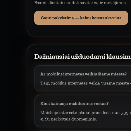
Esami klientai: naudok savitarną ir mokėjimus —
Gauti pakvietimą — kainų konstruktorius
Dažniausiai užduodami klausim
Ar mobilus internetas veikia šiame mieste?
Taip, mobilus internetas veikia visame mieste –
Kiek kainuoja mobilus internetas?
Mobiliojo interneto planai prasideda nuo 5,39 
€. Su neribotais duomenimis.