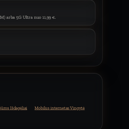
IM) arba 5G Ultra nuo 11,99 €.
jūros Išdagėliai
Mobilus internetas Vingytė