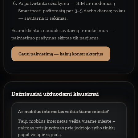
Po patvirtinto užsakymo — SIM ar modemas į
Smartposti paštomatą per 3–5 darbo dienas; toliau
— savitarna ir sekimas.
Esami klientai: naudok savitarną ir mokėjimus —
pakvietimo prašymas skirtas tik naujiems.
Gauti pakvietimą — kainų konstruktorius
Dažniausiai užduodami klausimai
Ar mobilus internetas veikia šiame mieste?
Taip, mobilus internetas veikia visame mieste –
galimas prisijungimas prie judriojo ryšio tinklų
pagal vietą ir signalą.