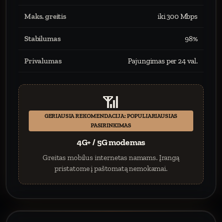
Maks. greitis
iki 300 Mbps
Stabilumas
98%
Privalumas
Pajungimas per 24 val.
📶
GERIAUSIA REKOMENDACIJA: POPULIARIAUSIAS
PASIRINKIMAS
4G+ / 5G modemas
Greitas mobilus internetas namams. Įrangą
pristatome į paštomatą nemokamai.