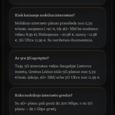
Kiek kainuoja mobilus internetas?
Mobiliojo interneto planai prasideda nuo 5,39
€/mėn. naujiems (−40 %, tik 4G+ SIM be modemo;
vėliau 8,99 €). Nešiojamas ~10,98 €, namų ~11,98
€, 5G Ultra 11,99 €. Su neribotais duomenimis.
Ar yra 5G aprėptis?
Taip, 5G internetas veikia daugelyje Lietuvos
miestų. Greitas Liūtas siūlo 5G planus nuo 5,39
€/mėn. (akcija, 4G+ SIM) arba 5G Ultra nuo 11,99 €.
Koks mobiliojo interneto greitis?
Su 4G+ planu gali gauti iki 300 Mbps, o su 5G
planu – iki 1 Gbps greitį.