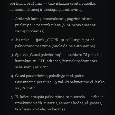
peržiūriu prašymą — taip išlaikau greitą pagalbą,
asmeninį dėmesį ir tiesioginį bendravimą.
Atidaryk kainų konstruktorių pagrindiniame
puslapyje ir pasirink planą (SIM, nešiojamas ar
namų modemas).
Jei tinka — įjunk „ČIUPK −40 %“ jungiklį prieš
pakvietimo prašymą (nuolaida ne automatinė).
Spausk „Gauti pakvietimą“ — atsidaro DI pokalbis:
kontaktai su OTP, adresas, Venipak paštomatas
šalia namų ar kitur.
Gausi patvirtinimą pokalbyje ir el. paštu.
Orientacinė peržiūra ~5 val. iki pakvietimo el. laiško
su „Priimti“.
El. laištu atsiųsiu pakvietimą su nuoroda — užbaik
užsakymo vedlį: sutartis, asmens kodas, el. paštas,
telefonas, kortelė, mokėjimas.