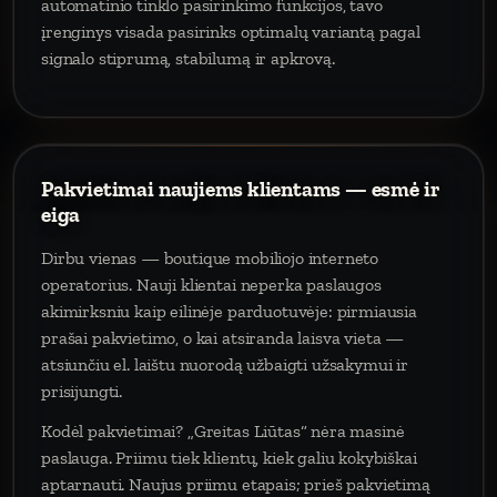
automatinio tinklo pasirinkimo funkcijos, tavo
įrenginys visada pasirinks optimalų variantą pagal
signalo stiprumą, stabilumą ir apkrovą.
Pakvietimai naujiems klientams — esmė ir
eiga
Dirbu vienas — boutique mobiliojo interneto
operatorius. Nauji klientai neperka paslaugos
akimirksniu kaip eilinėje parduotuvėje: pirmiausia
prašai pakvietimo, o kai atsiranda laisva vieta —
atsiunčiu el. laištu nuorodą užbaigti užsakymui ir
prisijungti.
Kodėl pakvietimai? „Greitas Liūtas“ nėra masinė
paslauga. Priimu tiek klientų, kiek galiu kokybiškai
aptarnauti. Naujus priimu etapais; prieš pakvietimą