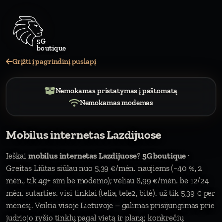
Grįžti į pagrindinį puslapį
Nemokamas pristatymas į paštomatą
Nemokamas modemas
Mobilus internetas Lazdijuose
Ieškai
mobilus internetas Lazdijuose
?
5G boutique
·
Greitas Liūtas siūlau nuo 5,39 €/mėn. naujiems (−40 %, 2
mėn., tik 4g+ sim be modemo); vėliau 8,99 €/mėn. be 12/24
mėn. sutarties. visi tinklai (telia, tele2, bitė). už tik 5,39 € per
mėnesį. Veikia visoje Lietuvoje – galimas prisijungimas prie
judriojo ryšio tinklų pagal vietą ir planą; konkrečių