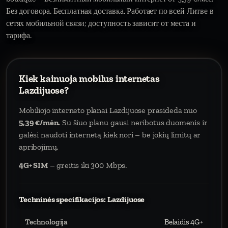
Без договора. Бесплатная доставка. Работает по всей Литве в
сетях мобильной связи; доступность зависит от места и
тарифа.
Kiek kainuoja mobilus internetas
Lazdijuose?
Mobiliojo interneto planai Lazdijuose prasideda nuo
5,39 €/mėn.
Su šiuo planu gausi neribotus duomenis ir
galėsi naudoti internetą kiek nori – be jokių limitų ar
apribojimų.
4G+ SIM
– greitis iki 300 Mbps.
Techninės specifikacijos: Lazdijuose
Technologija
Belaidis 4G+