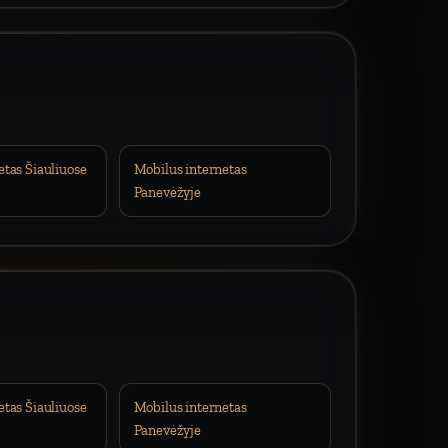
etas Šiauliuose
Mobilus internetas
Panevėžyje
etas Šiauliuose
Mobilus internetas
Panevėžyje