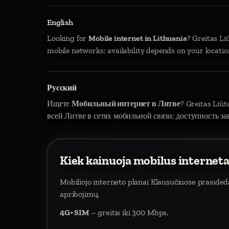
English
Looking for
Mobile internet in Lithuania
? Greitas Li
mobile networks; availability depends on your locatio
Русский
Ищете
Мобильный интернет в Литве
? Greitas Liū
всей Литве в сетях мобильной связи; доступность за
Kiek kainuoja mobilus internet
Mobiliojo interneto planai Klausučiuose praside
apribojimų.
4G+ SIM
– greitis iki 300 Mbps.