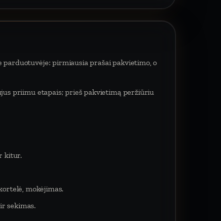
e parduotuvėje: pirmiausia prašai pakvietimo, o
ujus priimu etapais; prieš pakvietimą peržiūriu
 kitur.
 kortelė, mokėjimas.
ir sekimas.