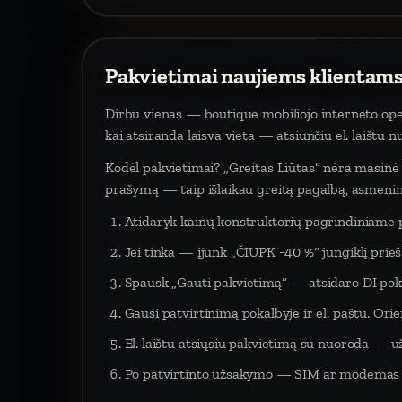
Pakvietimai naujiems klientams
Dirbu vienas — boutique mobiliojo interneto oper
kai atsiranda laisva vieta — atsiunčiu el. laištu 
Kodėl pakvietimai? „Greitas Liūtas“ nėra masinė p
prašymą — taip išlaikau greitą pagalbą, asmeninį
Atidaryk kainų konstruktorių pagrindiniame 
Jei tinka — įjunk „ČIUPK −40 %“ jungiklį pri
Spausk „Gauti pakvietimą“ — atsidaro DI poka
Gausi patvirtinimą pokalbyje ir el. paštu. Orien
El. laištu atsiųsiu pakvietimą su nuoroda — už
Po patvirtinto užsakymo — SIM ar modemas į 