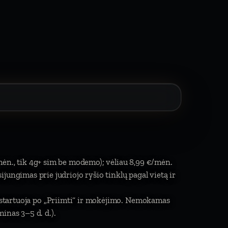
mėn., tik 4g+ sim be modemo); vėliau 8,99 €/mėn.
isijungimas prie judriojo ryšio tinklų pagal vietą ir
a startuoja po „Priimti“ ir mokėjimo. Nemokamas
inas 3–5 d. d.).