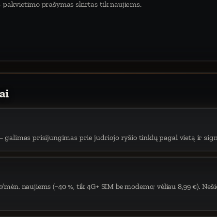
 pakvietimo prašymas skirtas tik naujiems.
ai
 galimas prisijungimas prie judriojo ryšio tinklų pagal vietą ir sign
€/mėn. naujiems (−40 %, tik 4G+ SIM be modemo; vėliau 8,99 €). Neši