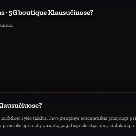
as · 5G boutique Klausučiuose?
alumus:
Klausučiuose?
mobiliojo ryšio tinklus. Tavo įrenginys automatiškai prisijungs pri
da pasirinks optimalų variantą pagal signalo stiprumą, stabilumą ir