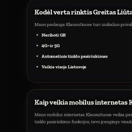
Kodėl verta rinktis Greitas Liūt
Mano paslauga Klausučiuose turi unikalius priv
Neriboti GB
4G+ ir 5G
Automatinis tinklo pasirinkimas
Veikia visoje Lietuvoje
Kaip veikia mobilus internetas 
Mano mobilus internetas Klausučiuose veikia per 
tinklo pasirinkimo funkcijos, tavo įrenginys visa