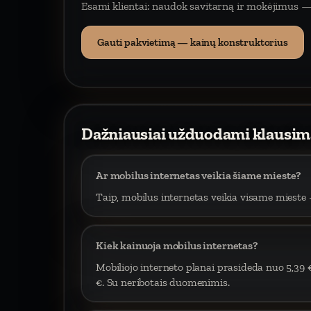
Esami klientai: naudok savitarną ir mokėjimus —
Gauti pakvietimą — kainų konstruktorius
Dažniausiai užduodami klausim
Ar mobilus internetas veikia šiame mieste?
Taip, mobilus internetas veikia visame mieste –
Kiek kainuoja mobilus internetas?
Mobiliojo interneto planai prasideda nuo 5,39 
€. Su neribotais duomenimis.