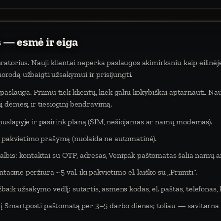
 — esmė ir eiga
atorius. Nauji klientai neperka paslaugos akimirksniu kaip eilinėj
nuorodą užbaigti užsakymui ir prisijungti.
aslauga. Priimu tiek klientų, kiek galiu kokybiškai aptarnauti. Na
 dėmesį ir tiesioginį bendravimą.
puslapyje ir pasirink planą (SIM, nešiojamas ar namų modemas).
eš pakvietimo prašymą (nuolaida ne automatinė).
lbis: kontaktai su OTP, adresas, Venipak paštomatas šalia namų ar
tacinė peržiūra ~5 val. iki pakvietimo el. laiško su „Priimti“.
baik užsakymo vedlį: sutartis, asmens kodas, el. paštas, telefonas,
Smartposti paštomatą per 3–5 darbo dienas; toliau — savitarna 