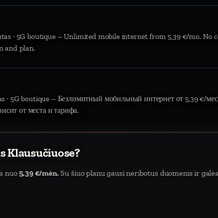
ūtas · 5G boutique – Unlimited mobile internet from 5,39 €/mo. No c
n and plan.
tas · 5G boutique – Безлимитный мобильный интернет от 5,39 €/мес.
висит от места и тарифа.
as Klausučiuose?
da nuo
5,39 €/mėn.
Su šiuo planu gausi neribotus duomenis ir galėsi