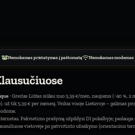
Nemokamas pristatymas į paštomatą
Nemokamas modemas
Klausučiuose
ique
· Greitas Liūtas siūlau nuo 5,39 €/mėn. naujiems (−40 %, 2 
itė). už tik 5,39 € per mėnesį. Veikia visoje Lietuvoje – galimas pr
urodome.
 internetas. Pakvietimo prašymą užpildysi DI pokalbyje; paslaug
ausučiuose vietovėje po patvirtinto užsakymo (orientacinis term