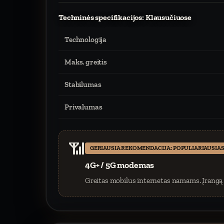
Techninės specifikacijos: Klausučiuose
Technologija
Maks. greitis
Stabilumas
Privalumas
📶
GERIAUSIA REKOMENDACIJA: POPULIARIAUSIAS
4G+ / 5G modemas
Greitas mobilus internetas namams. Įrangą