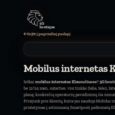
5G
boutique
Grįžti į pagrindinį puslapį
Mobilus internetas 
Ieškai
mobilus internetas Klausučiuose
?
5G bout
be 12/24 mėn. sutarties. visi tinklai (telia, tele2, b
planą; konkrečių operatorių pavadinimų čia nen
Prisijunk prie klientų, kurie jau naudoja Mobilus
pristatymas į artimiausią Smartposti paštomatą Kl