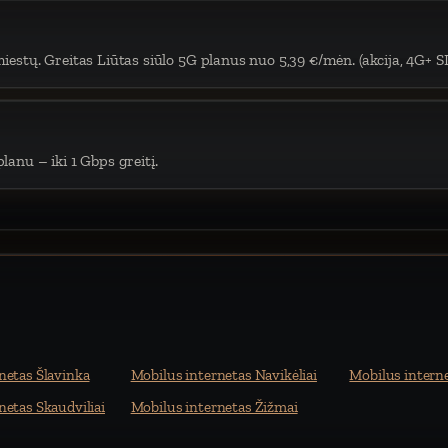
iestų. Greitas Liūtas siūlo 5G planus nuo 5,39 €/mėn. (akcija, 4G+ S
lanu – iki 1 Gbps greitį.
netas Šlavinka
Mobilus internetas Navikėliai
Mobilus interne
netas Skaudviliai
Mobilus internetas Žižmai