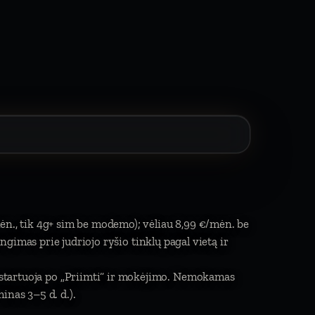
ėn., tik 4g+ sim be modemo); vėliau 8,99 €/mėn. be
jungimas prie judriojo ryšio tinklų pagal vietą ir
a startuoja po „Priimti“ ir mokėjimo. Nemokamas
inas 3–5 d. d.).