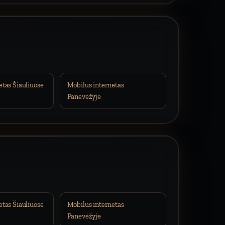
etas Šiauliuose
Mobilus internetas
Panevėžyje
etas Šiauliuose
Mobilus internetas
Panevėžyje