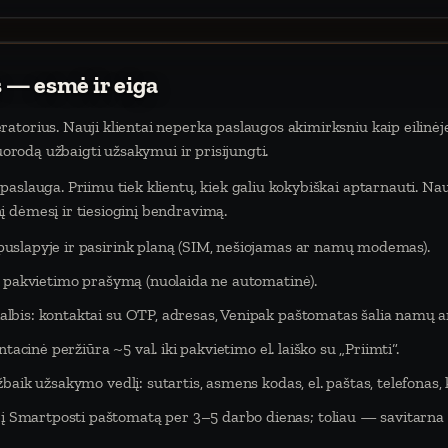
 — esmė ir eiga
atorius. Nauji klientai neperka paslaugos akimirksniu kaip eilinėj
nuorodą užbaigti užsakymui ir prisijungti.
aslauga. Priimu tiek klientų, kiek galiu kokybiškai aptarnauti. Na
 dėmesį ir tiesioginį bendravimą.
puslapyje ir pasirink planą (SIM, nešiojamas ar namų modemas).
eš pakvietimo prašymą (nuolaida ne automatinė).
lbis: kontaktai su OTP, adresas, Venipak paštomatas šalia namų ar
tacinė peržiūra ~5 val. iki pakvietimo el. laiško su „Priimti“.
baik užsakymo vedlį: sutartis, asmens kodas, el. paštas, telefonas,
Smartposti paštomatą per 3–5 darbo dienas; toliau — savitarna 