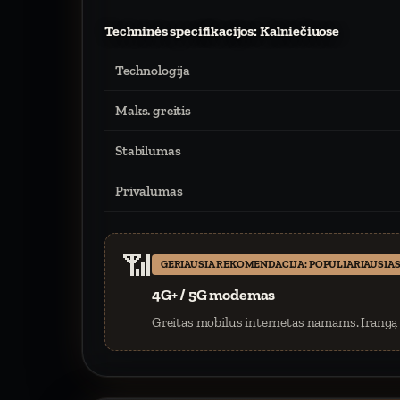
Techninės specifikacijos: Kalniečiuose
Technologija
Maks. greitis
Stabilumas
Privalumas
📶
GERIAUSIA REKOMENDACIJA: POPULIARIAUSIAS
4G+ / 5G modemas
Greitas mobilus internetas namams. Įrangą