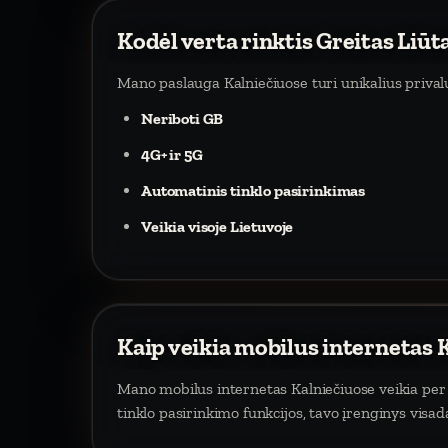
Kodėl verta rinktis Greitas Liūt
Mano paslauga Kalniečiuose turi unikalius priva
Neriboti GB
4G+ ir 5G
Automatinis tinklo pasirinkimas
Veikia visoje Lietuvoje
Kaip veikia mobilus internetas 
Mano mobilus internetas Kalniečiuose veikia per m
tinklo pasirinkimo funkcijos, tavo įrenginys visa