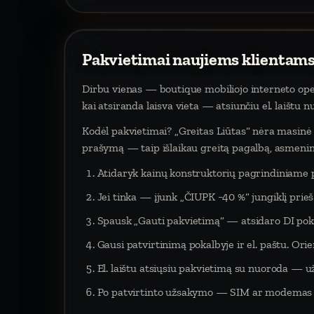
Pakvietimai naujiems klientams
Dirbu vienas — boutique mobiliojo interneto oper
kai atsiranda laisva vieta — atsiunčiu el. laištu 
Kodėl pakvietimai? „Greitas Liūtas“ nėra masinė p
prašymą — taip išlaikau greitą pagalbą, asmeninį
Atidaryk kainų konstruktorių pagrindiniame 
Jei tinka — įjunk „ČIUPK −40 %“ jungiklį pri
Spausk „Gauti pakvietimą“ — atsidaro DI poka
Gausi patvirtinimą pokalbyje ir el. paštu. Orien
El. laištu atsiųsiu pakvietimą su nuoroda — už
Po patvirtinto užsakymo — SIM ar modemas į 