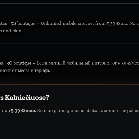
ūtas · 5G boutique – Unlimited mobile internet from 5,39 €/mo. No c
n and plan.
tas · 5G boutique – Безлимитный мобильный интернет от 5,39 €/мес.
висит от места и тарифа.
s Kalniečiuose?
da nuo
5,39 €/mėn.
Su šiuo planu gausi neribotus duomenis ir galėsi 