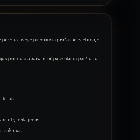
e parduotuvėje: pirmiausia prašai pakvietimo, o
ujus priimu etapais; prieš pakvietimą peržiūriu
 kitur.
 kortelė, mokėjimas.
ir sekimas.