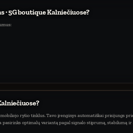
as · 5G boutique Kalniečiuose?
lumus:
Kalniečiuose?
obiliojo ryšio tinklus. Tavo įrenginys automatiškai prisijungs prie
da pasirinks optimalų variantą pagal signalo stiprumą, stabilumą ir