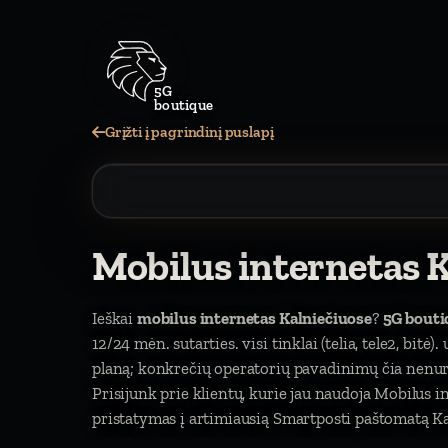
5G
boutique
Grįžti į pagrindinį puslapį
Mobilus internetas 
Ieškai
mobilus internetas Kalniečiuose
?
5G bouti
12/24 mėn. sutarties. visi tinklai (telia, tele2, bitė
planą; konkrečių operatorių pavadinimų čia nen
Prisijunk prie klientų, kurie jau naudoja Mobilus
pristatymas į artimiausią Smartposti paštomatą Ka