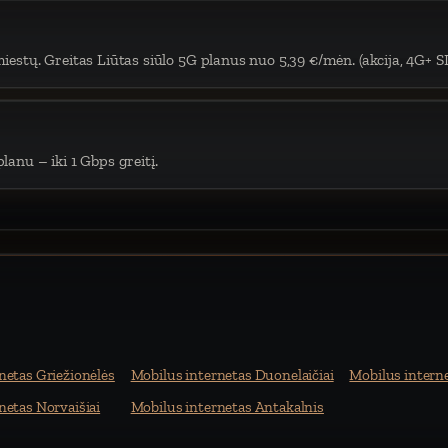
iestų. Greitas Liūtas siūlo 5G planus nuo 5,39 €/mėn. (akcija, 4G+ S
lanu – iki 1 Gbps greitį.
netas Griežionėlės
Mobilus internetas Duonelaičiai
Mobilus intern
netas Norvaišiai
Mobilus internetas Antakalnis