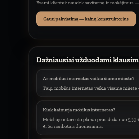
Esami klientai: naudok savitarną ir mokėjimus —
Gauti pakvietimą — kainų konstruktorius
Dažniausiai užduodami klausim
Ar mobilus internetas veikia šiame mieste?
Taip, mobilus internetas veikia visame mieste –
Kiek kainuoja mobilus internetas?
Mobiliojo interneto planai prasideda nuo 5,39 
€. Su neribotais duomenimis.