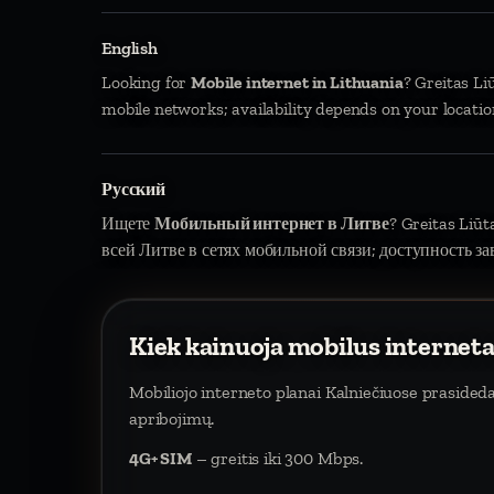
English
Looking for
Mobile internet in Lithuania
? Greitas Li
mobile networks; availability depends on your locatio
Русский
Ищете
Мобильный интернет в Литве
? Greitas Liū
всей Литве в сетях мобильной связи; доступность за
Kiek kainuoja mobilus interneta
Mobiliojo interneto planai Kalniečiuose praside
apribojimų.
4G+ SIM
– greitis iki 300 Mbps.