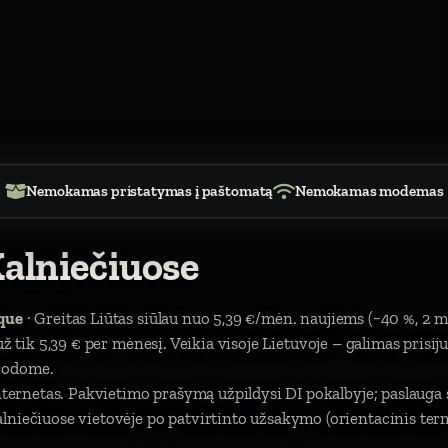
Nemokamas pristatymas į paštomatą
Nemokamas modemas
Kalniečiuose
que
· Greitas Liūtas siūlau nuo 5,39 €/mėn. naujiems (−40 %, 2 m
). už tik 5,39 € per mėnesį. Veikia visoje Lietuvoje – galimas prisi
urodome.
 internetas. Pakvietimo prašymą užpildysi DI pokalbyje; paslaug
lniečiuose vietovėje po patvirtinto užsakymo (orientacinis term