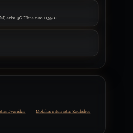
IM) arba 5G Ultra nuo 11,99 €.
etas Dvariškis
Mobilus internetas Zauliškės