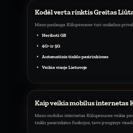
Kodėl verta rinktis Greitas Liū
Mano paslauga Kūlupėnuose turi unikalius priva
Neriboti GB
4G+ ir 5G
Automatinis tinklo pasirinkimas
Veikia visoje Lietuvoje
Kaip veikia mobilus internetas
Mano mobilus internetas Kūlupėnuose veikia per m
tinklo pasirinkimo funkcijos, tavo įrenginys visa