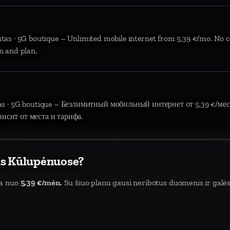
ūtas · 5G boutique – Unlimited mobile internet from 5,39 €/mo. No c
n and plan.
tas · 5G boutique – Безлимитный мобильный интернет от 5,39 €/мес.
висит от места и тарифа.
as Kūlupėnuose?
da nuo
5,39 €/mėn.
Su šiuo planu gausi neribotus duomenis ir galėsi