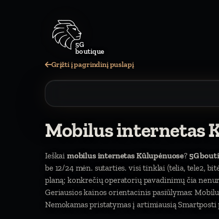
5G
boutique
Grįžti į pagrindinį puslapį
Mobilus internetas 
Ieškai
mobilus internetas Kūlupėnuose
?
5G bout
be 12/24 mėn. sutarties. visi tinklai (telia, tele2, b
planą; konkrečių operatorių pavadinimų čia nen
Geriausios kainos orientacinis pasiūlymas: Mobilu
Nemokamas pristatymas į artimiausią Smartposti p