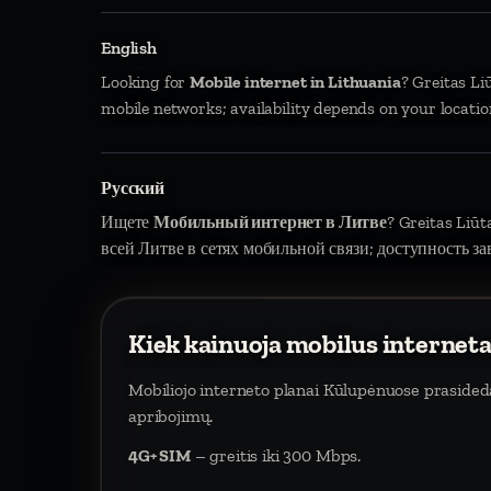
English
Looking for
Mobile internet in Lithuania
? Greitas Li
mobile networks; availability depends on your locatio
Русский
Ищете
Мобильный интернет в Литве
? Greitas Liū
всей Литве в сетях мобильной связи; доступность за
Kiek kainuoja mobilus internet
Mobiliojo interneto planai Kūlupėnuose praside
apribojimų.
4G+ SIM
– greitis iki 300 Mbps.