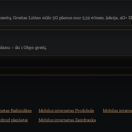
iestų. Greitas Liūtas siūlo 5G planus nuo 5,39 €/mėn. (akcija, 4G+ S
lanu – iki 1 Gbps greitį.
netas Reibiniškės
Mobilus internetas Prodobolė
Mobilus interne
droid planšetei
Mobilus internetas Zaizdrauka