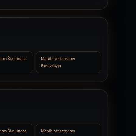
etas Šiauliuose
Mobilus internetas
Panevėžyje
etas Šiauliuose
Mobilus internetas