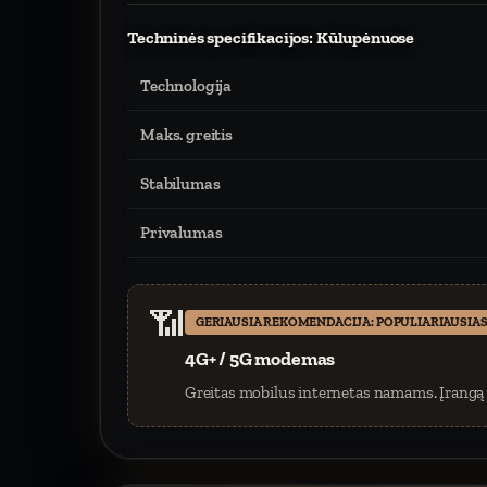
Techninės specifikacijos: Kūlupėnuose
Technologija
Maks. greitis
Stabilumas
Privalumas
📶
GERIAUSIA REKOMENDACIJA: POPULIARIAUSIAS
4G+ / 5G modemas
Greitas mobilus internetas namams. Įrangą