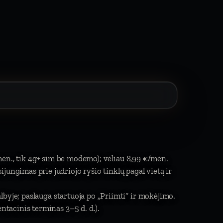
mėn., tik 4g+ sim be modemo); vėliau 8,99 €/mėn.
isijungimas prie judriojo ryšio tinklų pagal vietą ir
byje; paslauga startuoja po „Priimti“ ir mokėjimo.
tacinis terminas 3–5 d. d.).