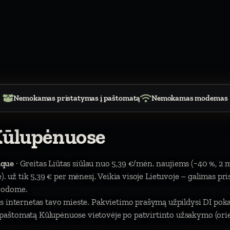
Nemokamas pristatymas į paštomatą
Nemokamas modemas
Kūlupėnuose
ique
· Greitas Liūtas siūlau nuo 5,39 €/mėn. naujiems (−40 %, 2 
itė). už tik 5,39 € per mėnesį. Veikia visoje Lietuvoje – galimas pr
urodome.
s internetas tavo mieste. Pakvietimo prašymą užpildysi DI pokal
aštomatą Kūlupėnuose vietovėje po patvirtinto užsakymo (orien