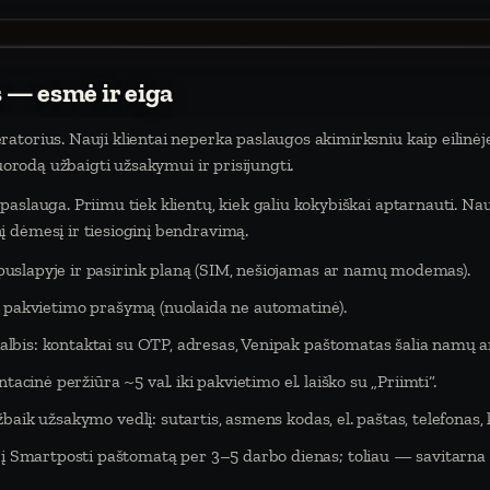
 — esmė ir eiga
atorius. Nauji klientai neperka paslaugos akimirksniu kaip eilinėj
nuorodą užbaigti užsakymui ir prisijungti.
aslauga. Priimu tiek klientų, kiek galiu kokybiškai aptarnauti. Na
 dėmesį ir tiesioginį bendravimą.
puslapyje ir pasirink planą (SIM, nešiojamas ar namų modemas).
eš pakvietimo prašymą (nuolaida ne automatinė).
lbis: kontaktai su OTP, adresas, Venipak paštomatas šalia namų ar
tacinė peržiūra ~5 val. iki pakvietimo el. laiško su „Priimti“.
baik užsakymo vedlį: sutartis, asmens kodas, el. paštas, telefonas,
Smartposti paštomatą per 3–5 darbo dienas; toliau — savitarna 