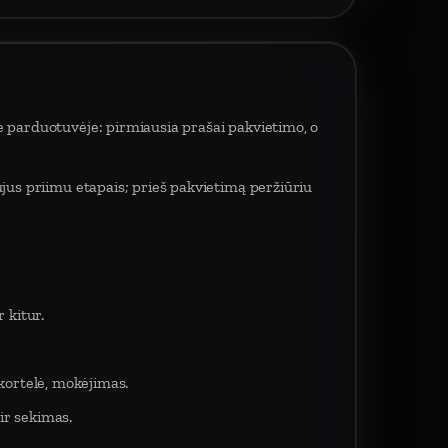
e parduotuvėje: pirmiausia prašai pakvietimo, o
ujus priimu etapais; prieš pakvietimą peržiūriu
 kitur.
 kortelė, mokėjimas.
ir sekimas.