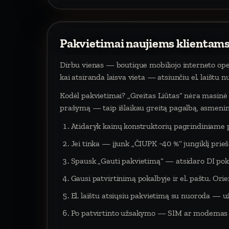
Pakvietimai naujiems klientams
Dirbu vienas — boutique mobiliojo interneto oper
kai atsiranda laisva vieta — atsiunčiu el. laištu 
Kodėl pakvietimai? „Greitas Liūtas“ nėra masinė p
prašymą — taip išlaikau greitą pagalbą, asmeninį
Atidaryk kainų konstruktorių pagrindiniame 
Jei tinka — įjunk „ČIUPK −40 %“ jungiklį pri
Spausk „Gauti pakvietimą“ — atsidaro DI poka
Gausi patvirtinimą pokalbyje ir el. paštu. Orien
El. laištu atsiųsiu pakvietimą su nuoroda — už
Po patvirtinto užsakymo — SIM ar modemas į 