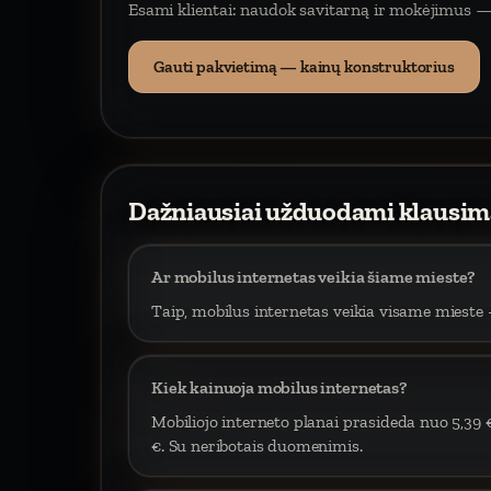
Esami klientai: naudok savitarną ir mokėjimus —
Gauti pakvietimą — kainų konstruktorius
Dažniausiai užduodami klausim
Ar mobilus internetas veikia šiame mieste?
Taip, mobilus internetas veikia visame mieste –
Kiek kainuoja mobilus internetas?
Mobiliojo interneto planai prasideda nuo 5,39 
€. Su neribotais duomenimis.