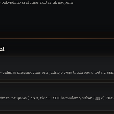
 pakvietimo prašymas skirtas tik naujiems.
ai
 galimas prisijungimas prie judriojo ryšio tinklų pagal vietą ir sign
€/mėn. naujiems (−40 %, tik 4G+ SIM be modemo; vėliau 8,99 €). Neši