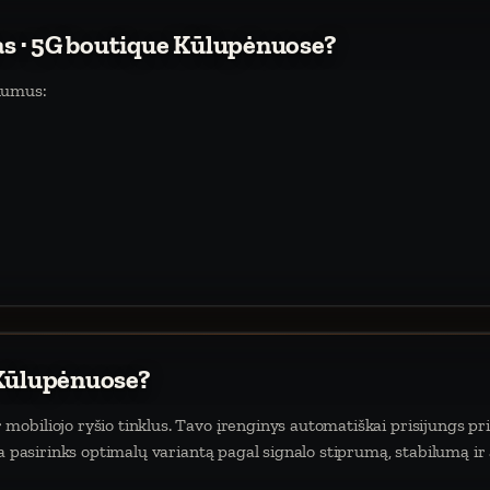
tas · 5G boutique Kūlupėnuose?
lumus:
 Kūlupėnuose?
obiliojo ryšio tinklus. Tavo įrenginys automatiškai prisijungs pr
da pasirinks optimalų variantą pagal signalo stiprumą, stabilumą ir