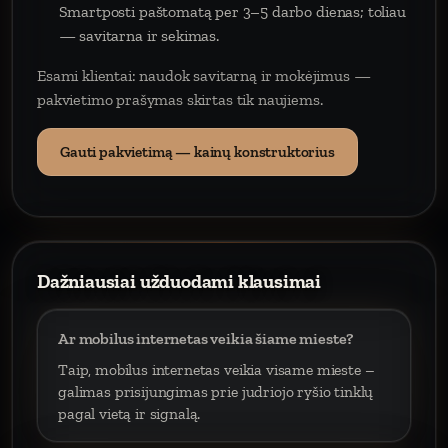
Smartposti paštomatą per 3–5 darbo dienas; toliau
— savitarna ir sekimas.
Esami klientai: naudok savitarną ir mokėjimus —
pakvietimo prašymas skirtas tik naujiems.
Gauti pakvietimą — kainų konstruktorius
Dažniausiai užduodami klausimai
Ar mobilus internetas veikia šiame mieste?
Taip, mobilus internetas veikia visame mieste –
galimas prisijungimas prie judriojo ryšio tinklų
pagal vietą ir signalą.