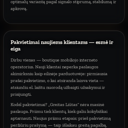
optimalų variantą pagal signalo stiprumą, stabilumą ir
apkrovą.
Pakvietimai naujiems klientams — esmė ir
eiga
Dirbu vienas — boutique mobiliojo interneto
operatorius. Nauji klientai neperka paslaugos
akimirksniu kaip eilinėje parduotuvėje: pirmiausia
prašai pakvietimo, o kai atsiranda laisva vieta —
atsiunčiu el. laištu nuorodą užbaigti užsakymui ir
prisijungti.
Kodėl pakvietimai? „Greitas Liūtas“ nėra masinė
paslauga. Priimu tiek klientų, kiek galiu kokybiškai
aptarnauti. Naujus priimu etapais; prieš pakvietimą
peržiūriu prašymą — taip išlaikau greitą pagalbą,