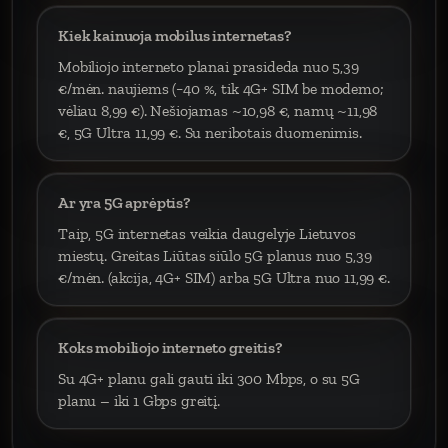
Kiek kainuoja mobilus internetas?
Mobiliojo interneto planai prasideda nuo 5,39
€/mėn. naujiems (−40 %, tik 4G+ SIM be modemo;
vėliau 8,99 €). Nešiojamas ~10,98 €, namų ~11,98
€, 5G Ultra 11,99 €. Su neribotais duomenimis.
Ar yra 5G aprėptis?
Taip, 5G internetas veikia daugelyje Lietuvos
miestų. Greitas Liūtas siūlo 5G planus nuo 5,39
€/mėn. (akcija, 4G+ SIM) arba 5G Ultra nuo 11,99 €.
Koks mobiliojo interneto greitis?
Su 4G+ planu gali gauti iki 300 Mbps, o su 5G
planu – iki 1 Gbps greitį.