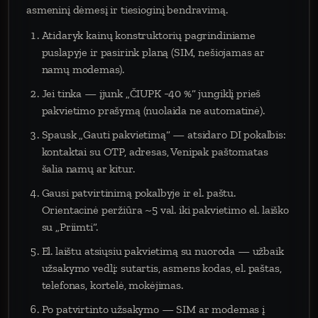
asmeninį dėmesį ir tiesioginį bendravimą.
Atidaryk kainų konstruktorių pagrindiniame
puslapyje ir pasirink planą (SIM, nešiojamas ar
namų modemas).
Jei tinka — įjunk „ČIUPK −40 %“ jungiklį prieš
pakvietimo prašymą (nuolaida ne automatinė).
Spausk „Gauti pakvietimą“ — atsidaro DI pokalbis:
kontaktai su OTP, adresas, Venipak paštomatas
šalia namų ar kitur.
Gausi patvirtinimą pokalbyje ir el. paštu.
Orientacinė peržiūra ~5 val. iki pakvietimo el. laiško
su „Priimti“.
El. laištu atsiųsiu pakvietimą su nuoroda — užbaik
užsakymo vedlį: sutartis, asmens kodas, el. paštas,
telefonas, kortelė, mokėjimas.
Po patvirtinto užsakymo — SIM ar modemas į