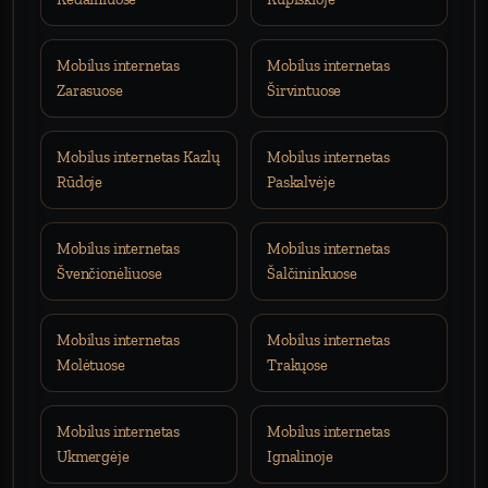
Mobilus internetas
Mobilus internetas
Zarasuose
Širvintuose
Mobilus internetas Kazlų
Mobilus internetas
Rūdoje
Paskalvėje
Mobilus internetas
Mobilus internetas
Švenčionėliuose
Šalčininkuose
Mobilus internetas
Mobilus internetas
Molėtuose
Trakųose
Mobilus internetas
Mobilus internetas
Ukmergėje
Ignalinoje