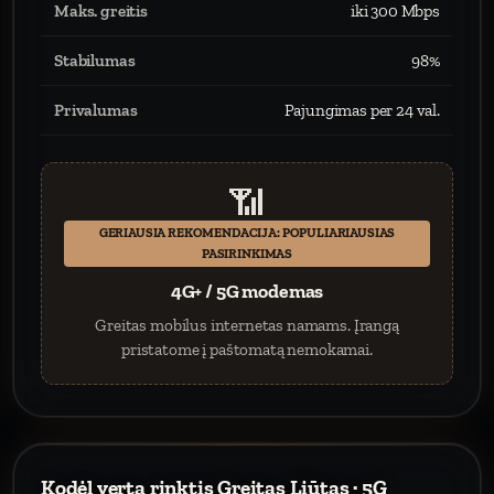
Maks. greitis
iki 300 Mbps
Stabilumas
98%
Privalumas
Pajungimas per 24 val.
📶
GERIAUSIA REKOMENDACIJA: POPULIARIAUSIAS
PASIRINKIMAS
4G+ / 5G modemas
Greitas mobilus internetas namams. Įrangą
pristatome į paštomatą nemokamai.
Kodėl verta rinktis Greitas Liūtas · 5G