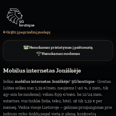
Grįžti į pagrindinį puslapį
Nemokamas pristatymas į paštomatą
Nemokamas modemas
Mobilus internetas Joniškėje
Ieškai
mobilus internetas Joniškėje
?
5G boutique
· Greitas
Liūtas siūlau nuo 5,39 €/mėn. naujiems (−40 %, 2 mėn., tik
4g+ sim be modemo); vėliau 8,99 €/mėn. be 12/24 mėn.
sutarties. visi tinklai (telia, tele2, bitė). už tik 5,39 € per
mėnesį. Veikia visoje Lietuvoje – galimas prisijungimas prie
judriojo ryšio tinklų pagal vietą ir planą; konkrečių