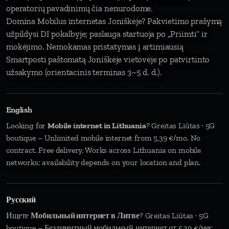
operatorių pavadinimų čia nenurodome.
Domina Mobilus internetas Joniškėje? Pakvietimo prašymą
užpildysi DI pokalbyje; paslauga startuoja po „Priimti“ ir
mokėjimo. Nemokamas pristatymas į artimiausią
Smartposti paštomatą Joniškėje vietovėje po patvirtinto
užsakymo (orientacinis terminas 3–5 d. d.).
English
Looking for
Mobile internet in Lithuania
? Greitas Liūtas · 5G
boutique – Unlimited mobile internet from 5,39 €/mo. No
contract. Free delivery. Works across Lithuania on mobile
networks; availability depends on your location and plan.
Русский
Ищете
Мобильный интернет в Литве
? Greitas Liūtas · 5G
boutique – Безлимитный мобильный интернет от 5,39 €/мес.