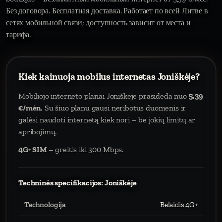
Без договора. Бесплатная доставка. Работает по всей Литве в
сетях мобильной связи; доступность зависит от места и
тарифа.
Kiek kainuoja mobilus internetas Joniškėje?
Mobiliojo interneto planai Joniškėje prasideda nuo
5,39
€/mėn.
Su šiuo planu gausi neribotus duomenis ir
galėsi naudoti internetą kiek nori – be jokių limitų ar
apribojimų.
4G+ SIM
– greitis iki 300 Mbps.
Techninės specifikacijos: Joniškėje
Technologija
Belaidis 4G+