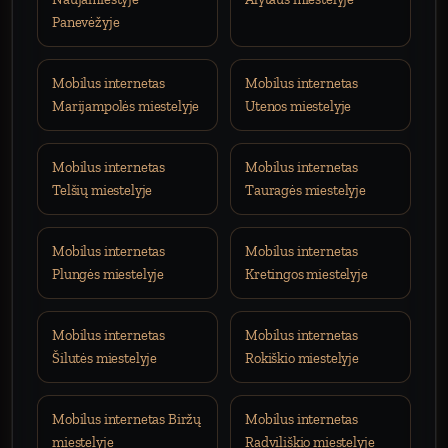
Panevėžyje
Mobilus internetas
Mobilus internetas
Marijampolės miestelyje
Utenos miestelyje
Mobilus internetas
Mobilus internetas
Telšių miestelyje
Tauragės miestelyje
Mobilus internetas
Mobilus internetas
Plungės miestelyje
Kretingos miestelyje
Mobilus internetas
Mobilus internetas
Šilutės miestelyje
Rokiškio miestelyje
Mobilus internetas Biržų
Mobilus internetas
miestelyje
Radviliškio miestelyje