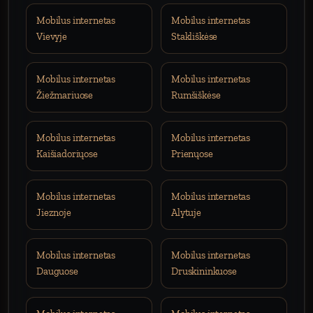
Mobilus internetas
Mobilus internetas
Vievyje
Stakliškėse
Mobilus internetas
Mobilus internetas
Žiežmariuose
Rumšiškėse
Mobilus internetas
Mobilus internetas
Kaišiadoriųose
Prienųose
Mobilus internetas
Mobilus internetas
Jieznoje
Alytuje
Mobilus internetas
Mobilus internetas
Dauguose
Druskininkuose