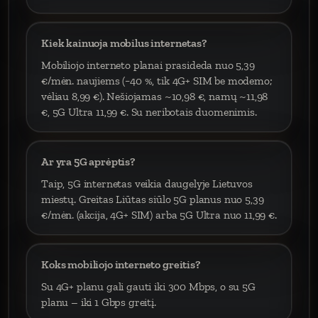
Kiek kainuoja mobilus internetas?
Mobiliojo interneto planai prasideda nuo 5,39
€/mėn. naujiems (−40 %, tik 4G+ SIM be modemo;
vėliau 8,99 €). Nešiojamas ~10,98 €, namų ~11,98
€, 5G Ultra 11,99 €. Su neribotais duomenimis.
Ar yra 5G aprėptis?
Taip, 5G internetas veikia daugelyje Lietuvos
miestų. Greitas Liūtas siūlo 5G planus nuo 5,39
€/mėn. (akcija, 4G+ SIM) arba 5G Ultra nuo 11,99 €.
Koks mobiliojo interneto greitis?
Su 4G+ planu gali gauti iki 300 Mbps, o su 5G
planu – iki 1 Gbps greitį.