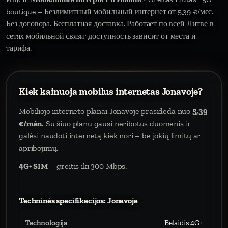
boutique – Безлимитный мобильный интернет от 5,39 €/мес.
Без договора. Бесплатная доставка. Работает по всей Литве в
сетях мобильной связи; доступность зависит от места и
тарифа.
Kiek kainuoja mobilus internetas Jonavoje?
Mobiliojo interneto planai Jonavoje prasideda nuo
5,39
€/mėn.
Su šiuo planu gausi neribotus duomenis ir
galėsi naudoti internetą kiek nori – be jokių limitų ar
apribojimų.
4G+ SIM
– greitis iki 300 Mbps.
Techninės specifikacijos: Jonavoje
Technologija
Belaidis 4G+