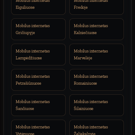
Mobilus internetas
Mobilus internetas
Eiguliuose
Fredoje
Mobilus internetas
Mobilus internetas
Gričiupyje
Kalniečiuose
Mobilus internetas
Mobilus internetas
Lampėdžiuose
Marvelėje
Mobilus internetas
Mobilus internetas
Petrašiūnuose
Romainiuose
Mobilus internetas
Mobilus internetas
Šančiuose
Šilainiuose
Mobilus internetas
Mobilus internetas
Vytėnuose
Žaliakalnyje