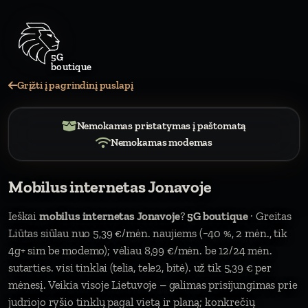
Grįžti į pagrindinį puslapį
Nemokamas pristatymas į paštomatą
Nemokamas modemas
Mobilus internetas Jonavoje
Ieškai
mobilus internetas Jonavoje
?
5G boutique
· Greitas
Liūtas siūlau nuo 5,39 €/mėn. naujiems (−40 %, 2 mėn., tik
4g+ sim be modemo); vėliau 8,99 €/mėn. be 12/24 mėn.
sutarties. visi tinklai (telia, tele2, bitė). už tik 5,39 € per
mėnesį. Veikia visoje Lietuvoje – galimas prisijungimas prie
judriojo ryšio tinklų pagal vietą ir planą; konkrečių