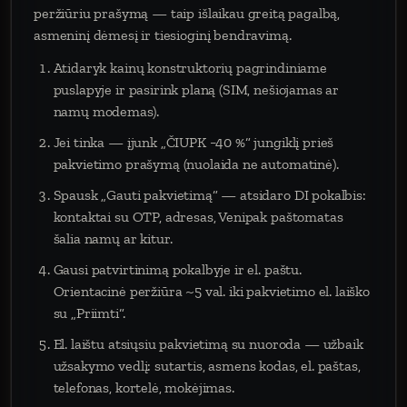
peržiūriu prašymą — taip išlaikau greitą pagalbą,
asmeninį dėmesį ir tiesioginį bendravimą.
Atidaryk kainų konstruktorių pagrindiniame
puslapyje ir pasirink planą (SIM, nešiojamas ar
namų modemas).
Jei tinka — įjunk „ČIUPK −40 %“ jungiklį prieš
pakvietimo prašymą (nuolaida ne automatinė).
Spausk „Gauti pakvietimą“ — atsidaro DI pokalbis:
kontaktai su OTP, adresas, Venipak paštomatas
šalia namų ar kitur.
Gausi patvirtinimą pokalbyje ir el. paštu.
Orientacinė peržiūra ~5 val. iki pakvietimo el. laiško
su „Priimti“.
El. laištu atsiųsiu pakvietimą su nuoroda — užbaik
užsakymo vedlį: sutartis, asmens kodas, el. paštas,
telefonas, kortelė, mokėjimas.