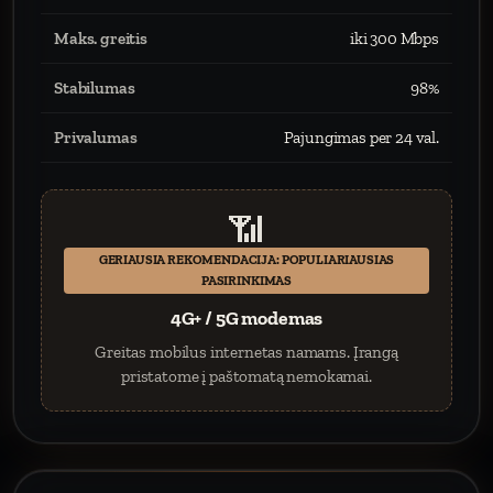
Maks. greitis
iki 300 Mbps
Stabilumas
98%
Privalumas
Pajungimas per 24 val.
📶
GERIAUSIA REKOMENDACIJA: POPULIARIAUSIAS
PASIRINKIMAS
4G+ / 5G modemas
Greitas mobilus internetas namams. Įrangą
pristatome į paštomatą nemokamai.