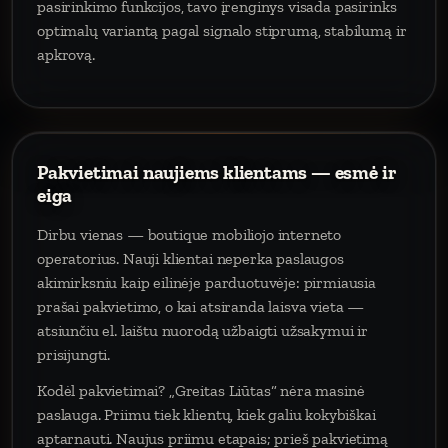
pasirinkimo funkcijos, tavo įrenginys visada pasirinks
optimalų variantą pagal signalo stiprumą, stabilumą ir
apkrovą.
Pakvietimai naujiems klientams — esmė ir
eiga
Dirbu vienas — boutique mobiliojo interneto
operatorius. Nauji klientai neperka paslaugos
akimirksniu kaip eilinėje parduotuvėje: pirmiausia
prašai pakvietimo, o kai atsiranda laisva vieta —
atsiunčiu el. laištu nuorodą užbaigti užsakymui ir
prisijungti.
Kodėl pakvietimai? „Greitas Liūtas“ nėra masinė
paslauga. Priimu tiek klientų, kiek galiu kokybiškai
aptarnauti. Naujus priimu etapais; prieš pakvietimą