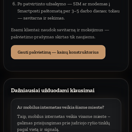
Po patvirtinto užsakymo — SIM ar modemas į
Smartposti paštomatą per 3–5 darbo dienas; toliau
— savitarna ir sekimas.
Esami klientai: naudok savitarną ir mokėjimus —
pakvietimo prašymas skirtas tik naujiems.
Gauti pakvietimą — kainų konstruktorius
Dažniausiai užduodami klausimai
Ar mobilus internetas veikia šiame mieste?
Taip, mobilus internetas veikia visame mieste –
galimas prisijungimas prie judriojo ryšio tinklų
pagal vietą ir signalą.