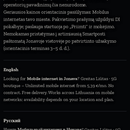
operatorių pavadinimų čia nenurodome.
Geriausios kainos orientacinis pasiūlymas: Mobilus
internetas tavo mieste. Pakvietimo prašymą užpildysi DI
pokalbyje; paslauga startuoja po „Priimti“ ir mokėjimo.
Nemokamas pristatymas į artimiausią Smartposti
paštomatą Jonavoje vietovėje po patvirtinto užsakymo
(orientacinis terminas 3–5 d. d.).
English
Looking for
Mobile internet in Jonava
? Greitas Liūtas · 5G
boutique – Unlimited mobile internet from 5,39 €/mo. No
contract. Free delivery. Works across Lithuania on mobile
networks; availability depends on your location and plan.
Русский
Ищете
Мобильный интернет в Ионаве
? Greitas Liūtas · 5G