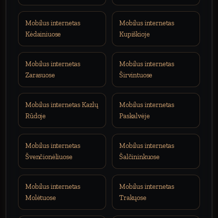
Mobilus internetas
Mobilus internetas
Kėdainiuose
Kupiškioje
Mobilus internetas
Mobilus internetas
Zarasuose
Širvintuose
Mobilus internetas Kazlų
Mobilus internetas
Rūdoje
Paskalvėje
Mobilus internetas
Mobilus internetas
Švenčionėliuose
Šalčininkuose
Mobilus internetas
Mobilus internetas
Molėtuose
Trakųose