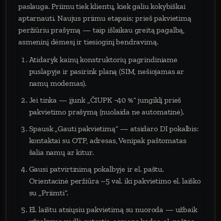
paslauga. Priimu tiek klientų, kiek galiu kokybiškai
aptarnauti. Naujus priimu etapais; prieš pakvietimą
peržiūriu prašymą — taip išlaikau greitą pagalbą,
asmeninį dėmesį ir tiesioginį bendravimą.
Atidaryk kainų konstruktorių pagrindiniame
puslapyje ir pasirink planą (SIM, nešiojamas ar
namų modemas).
Jei tinka — įjunk „ČIUPK −40 %“ jungiklį prieš
pakvietimo prašymą (nuolaida ne automatinė).
Spausk „Gauti pakvietimą“ — atsidaro DI pokalbis:
kontaktai su OTP, adresas, Venipak paštomatas
šalia namų ar kitur.
Gausi patvirtinimą pokalbyje ir el. paštu.
Orientacinė peržiūra ~5 val. iki pakvietimo el. laiško
su „Priimti“.
El. laištu atsiųsiu pakvietimą su nuoroda — užbaik