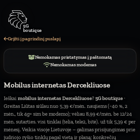
Grįžti į pagrindinį puslapį
Nemokamas pristatymas į paštomatą
Nemokamas modemas
Mobilus internetas Dercekliuose
Ieškai
mobilus internetas Dercekliuose
?
5G boutique
·
Greitas Liūtas siūlau nuo 5,39 €/mėn. naujiems (−40 %, 2
mėn., tik 4g+ sim be modemo); vėliau 8,99 €/mėn. be 12/24
mėn. sutarties. visi tinklai (telia, tele2, bitė). už tik 5,39 € per
mėnesį. Veikia visoje Lietuvoje – galimas prisijungimas prie
judriojo ryšio tinklų pagal vietą ir planą; konkrečių