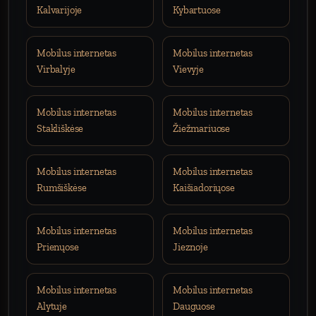
Kalvarijoje
Kybartuose
Mobilus internetas
Mobilus internetas
Virbalyje
Vievyje
Mobilus internetas
Mobilus internetas
Stakliškėse
Žiežmariuose
Mobilus internetas
Mobilus internetas
Rumšiškėse
Kaišiadoriųose
Mobilus internetas
Mobilus internetas
Prienųose
Jieznoje
Mobilus internetas
Mobilus internetas
Alytuje
Dauguose