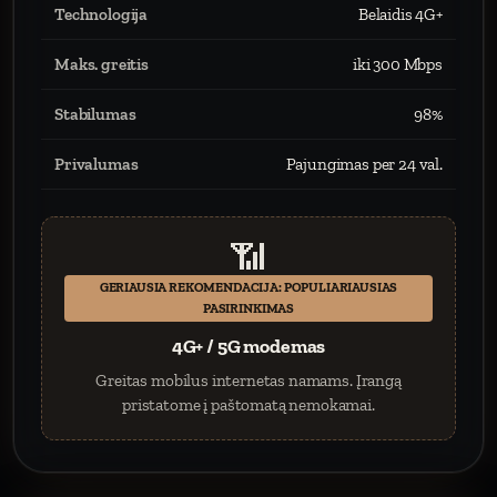
Technologija
Belaidis 4G+
Maks. greitis
iki 300 Mbps
Stabilumas
98%
Privalumas
Pajungimas per 24 val.
📶
GERIAUSIA REKOMENDACIJA: POPULIARIAUSIAS
PASIRINKIMAS
4G+ / 5G modemas
Greitas mobilus internetas namams. Įrangą
pristatome į paštomatą nemokamai.