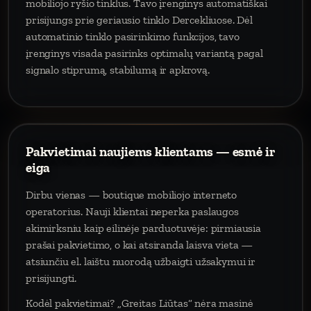
mobiliojo ryšio tinklus. Tavo įrenginys automatiškai
prisijungs prie geriausio tinklo Dercekliuose. Dėl
automatinio tinklo pasirinkimo funkcijos, tavo
įrenginys visada pasirinks optimalų variantą pagal
signalo stiprumą, stabilumą ir apkrovą.
Pakvietimai naujiems klientams — esmė ir
eiga
Dirbu vienas — boutique mobiliojo interneto
operatorius. Nauji klientai neperka paslaugos
akimirksniu kaip eilinėje parduotuvėje: pirmiausia
prašai pakvietimo, o kai atsiranda laisva vieta —
atsiunčiu el. laištu nuorodą užbaigti užsakymui ir
prisijungti.
Kodėl pakvietimai? „Greitas Liūtas“ nėra masinė