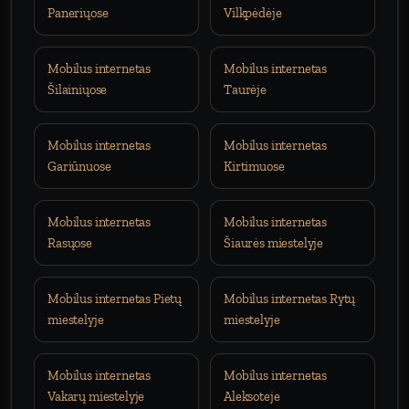
Paneriųose
Vilkpėdėje
Mobilus internetas
Mobilus internetas
Šilainiųose
Taurėje
Mobilus internetas
Mobilus internetas
Gariūnuose
Kirtimuose
Mobilus internetas
Mobilus internetas
Rasųose
Šiaurės miestelyje
Mobilus internetas Pietų
Mobilus internetas Rytų
miestelyje
miestelyje
Mobilus internetas
Mobilus internetas
Vakarų miestelyje
Aleksoteje