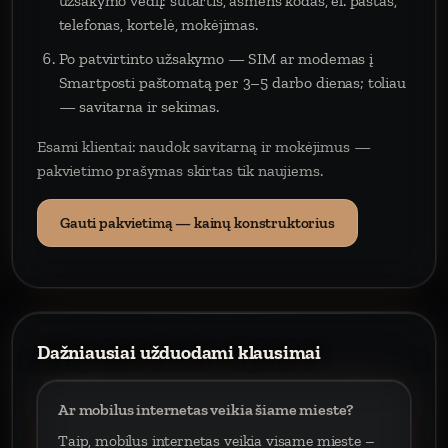
užsakymo vedlį: sutartis, asmens kodas, el. paštas,
telefonas, kortelė, mokėjimas.
Po patvirtinto užsakymo — SIM ar modemas į
Smartposti paštomatą per 3–5 darbo dienas; toliau
— savitarna ir sekimas.
Esami klientai: naudok savitarną ir mokėjimus —
pakvietimo prašymas skirtas tik naujiems.
Gauti pakvietimą — kainų konstruktorius
Dažniausiai užduodami klausimai
Ar mobilus internetas veikia šiame mieste?
Taip, mobilus internetas veikia visame mieste –