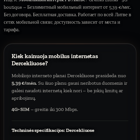
boutique – Безлимитный мобильный интернет от 5,39 €/мес.
Без договора. Бесплатная доставка. Работает по всей Литве в
сетях мобильной связи; доступность зависит от места и
тарифа.
Kiek kainuoja mobilus internetas
Dercekliuose?
Mobiliojo interneto planai Dercekliuose prasideda nuo
5,39 €/mėn.
Su šiuo planu gausi neribotus duomenis ir
galėsi naudoti internetą kiek nori – be jokių limitų ar
apribojimų.
4G+ SIM
– greitis iki 300 Mbps.
Techninės specifikacijos: Dercekliuose