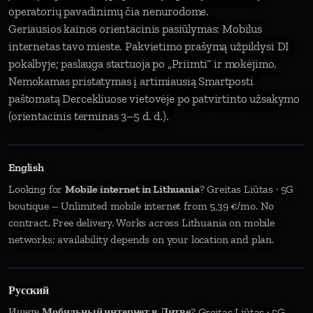
operatorių pavadinimų čia nenurodome.
Geriausios kainos orientacinis pasiūlymas: Mobilus
internetas tavo mieste. Pakvietimo prašymą užpildysi DI
pokalbyje; paslauga startuoja po „Priimti“ ir mokėjimo.
Nemokamas pristatymas į artimiausią Smartposti
paštomatą Dercekliuose vietovėje po patvirtinto užsakymo
(orientacinis terminas 3–5 d. d.).
English
Looking for
Mobile internet in Lithuania
? Greitas Liūtas · 5G
boutique – Unlimited mobile internet from 5,39 €/mo. No
contract. Free delivery. Works across Lithuania on mobile
networks; availability depends on your location and plan.
Русский
Ищете
Мобильный интернет в Литве
? Greitas Liūtas · 5G