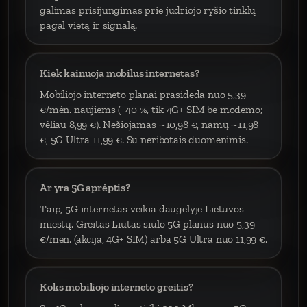
galimas prisijungimas prie judriojo ryšio tinklų
pagal vietą ir signalą.
Kiek kainuoja mobilus internetas?
Mobiliojo interneto planai prasideda nuo 5,39
€/mėn. naujiems (−40 %, tik 4G+ SIM be modemo;
vėliau 8,99 €). Nešiojamas ~10,98 €, namų ~11,98
€, 5G Ultra 11,99 €. Su neribotais duomenimis.
Ar yra 5G aprėptis?
Taip, 5G internetas veikia daugelyje Lietuvos
miestų. Greitas Liūtas siūlo 5G planus nuo 5,39
€/mėn. (akcija, 4G+ SIM) arba 5G Ultra nuo 11,99 €.
Koks mobiliojo interneto greitis?