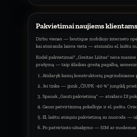
Pakvietimai naujiems klientams
Dirbu vienas — boutique mobiliojo interneto oper
kai atsiranda laisva vieta — atsiunčiu el. laištu 
Kodėl pakvietimai? „Greitas Liūtas“ nėra masinė p
prašymą — taip išlaikau greitą pagalbą, asmeninį
Atidaryk kainų konstruktorių pagrindiniame 
Jei tinka — įjunk „ČIUPK −40 %“ jungiklį pri
Spausk „Gauti pakvietimą“ — atsidaro DI poka
Gausi patvirtinimą pokalbyje ir el. paštu. Orien
El. laištu atsiųsiu pakvietimą su nuoroda — už
Po patvirtinto užsakymo — SIM ar modemas į 