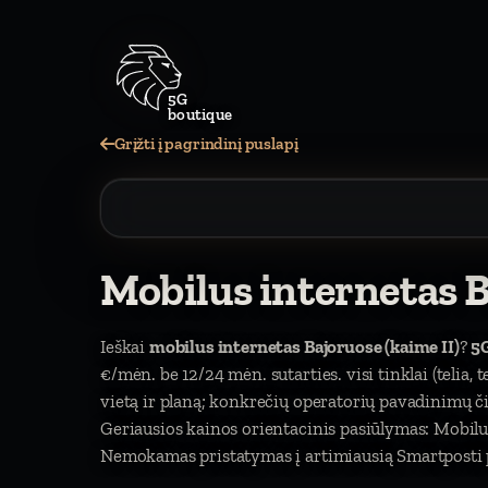
5G
boutique
Grįžti į pagrindinį puslapį
Mobilus internetas B
Ieškai
mobilus internetas Bajoruose (kaime II)
?
5
€/mėn. be 12/24 mėn. sutarties. visi tinklai (telia, 
vietą ir planą; konkrečių operatorių pavadinimų 
Geriausios kainos orientacinis pasiūlymas: Mobilu
Nemokamas pristatymas į artimiausią Smartposti pa