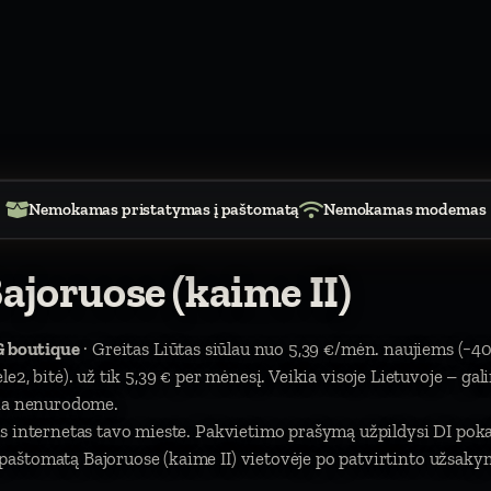
Nemokamas pristatymas į paštomatą
Nemokamas modemas
ajoruose (kaime II)
G boutique
· Greitas Liūtas siūlau nuo 5,39 €/mėn. naujiems (−40
tele2, bitė). už tik 5,39 € per mėnesį. Veikia visoje Lietuvoje – ga
čia nenurodome.
s internetas tavo mieste. Pakvietimo prašymą užpildysi DI pokal
štomatą Bajoruose (kaime II) vietovėje po patvirtinto užsakymo