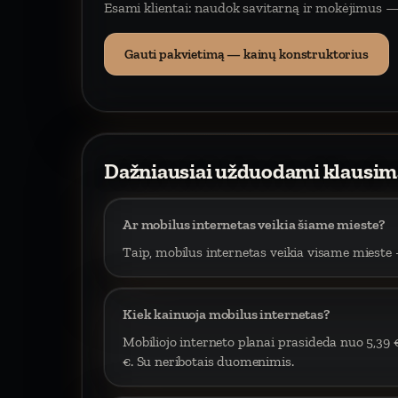
Esami klientai: naudok savitarną ir mokėjimus —
Gauti pakvietimą — kainų konstruktorius
Dažniausiai užduodami klausim
Ar mobilus internetas veikia šiame mieste?
Taip, mobilus internetas veikia visame mieste –
Kiek kainuoja mobilus internetas?
Mobiliojo interneto planai prasideda nuo 5,39 
€. Su neribotais duomenimis.