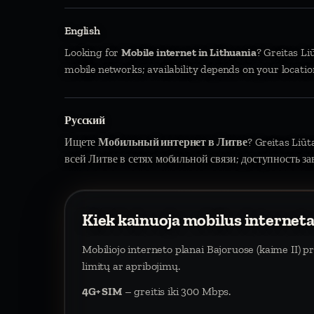
English
Looking for
Mobile internet in Lithuania
? Greitas Li
mobile networks; availability depends on your locatio
Русский
Ищете
Мобильный интернет в Литве
? Greitas Liū
всей Литве в сетях мобильной связи; доступность за
Kiek kainuoja mobilus interneta
Mobiliojo interneto planai Bajoruose (kaime II) 
limitų ar apribojimų.
4G+ SIM
– greitis iki 300 Mbps.