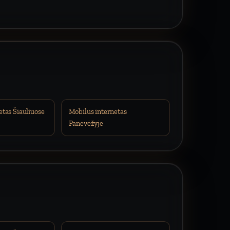
etas Šiauliuose
Mobilus internetas
Panevėžyje