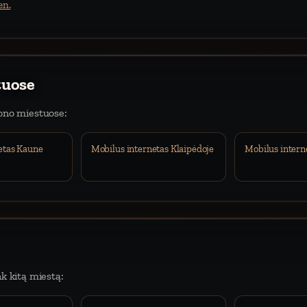
en.
tuose
iono miestuose:
etas Kaune
Mobilus internetas Klaipėdoje
Mobilus intern
nk kitą miestą: