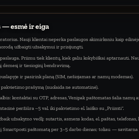
 — esmė ir eiga
atorius. Nauji klientai neperka paslaugos akimirksniu kaip eilinėj
nuorodą užbaigti užsakymui ir prisijungti.
aslauga. Priimu tiek klientų, kiek galiu kokybiškai aptarnauti. Na
 dėmesį ir tiesioginį bendravimą.
puslapyje ir pasirink planą (SIM, nešiojamas ar namų modemas).
eš pakvietimo prašymą (nuolaida ne automatinė).
lbis: kontaktai su OTP, adresas, Venipak paštomatas šalia namų ar
tacinė peržiūra ~5 val. iki pakvietimo el. laiško su „Priimti“.
baik užsakymo vedlį: sutartis, asmens kodas, el. paštas, telefonas,
Smartposti paštomatą per 3–5 darbo dienas; toliau — savitarna 