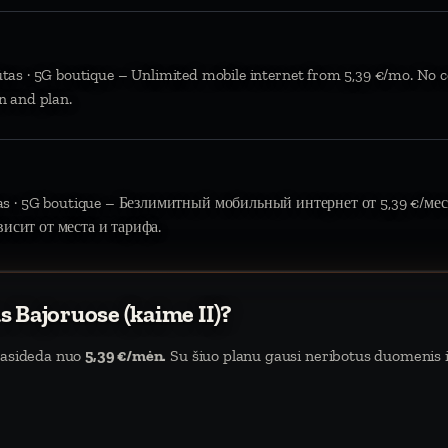
ūtas · 5G boutique – Unlimited mobile internet from 5,39 €/mo. No c
n and plan.
tas · 5G boutique – Безлимитный мобильный интернет от 5,39 €/мес.
висит от места и тарифа.
s Bajoruose (kaime II)?
prasideda nuo
5,39 €/mėn.
Su šiuo planu gausi neribotus duomenis ir