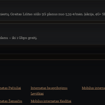
iestų. Greitas Liūtas siūlo 5G planus nuo 5,39 €/mėn. (akcija, 4G+ S
lanu – iki 1 Gbps greitį.
netas Pečiuliai
Internetas be apribojimų
Mobilus intern
Leviškiai
netas Žemaičių
Mobilus internetas Keidžiai