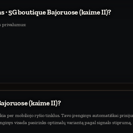
as · 5G boutique Bajoruose (kaime II)?
s privalumus:
ajoruose (kaime II)?
ia per mobiliojo ryšio tinklus. Tavo įrenginys automatiškai prisijun
enginys visada pasirinks optimalų variantą pagal signalo stiprumą,