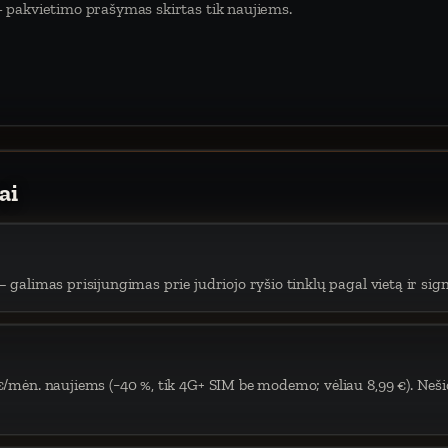
 pakvietimo prašymas skirtas tik naujiems.
ai
 galimas prisijungimas prie judriojo ryšio tinklų pagal vietą ir sign
€/mėn. naujiems (−40 %, tik 4G+ SIM be modemo; vėliau 8,99 €). Neši