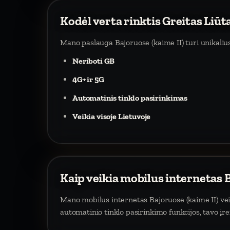
Kodėl verta rinktis Greitas Liūt
Mano paslauga Bajoruose (kaime II) turi unikaliu
Neriboti GB
4G+ ir 5G
Automatinis tinklo pasirinkimas
Veikia visoje Lietuvoje
Kaip veikia mobilus internetas B
Mano mobilus internetas Bajoruose (kaime II) veik
automatinio tinklo pasirinkimo funkcijos, tavo įr