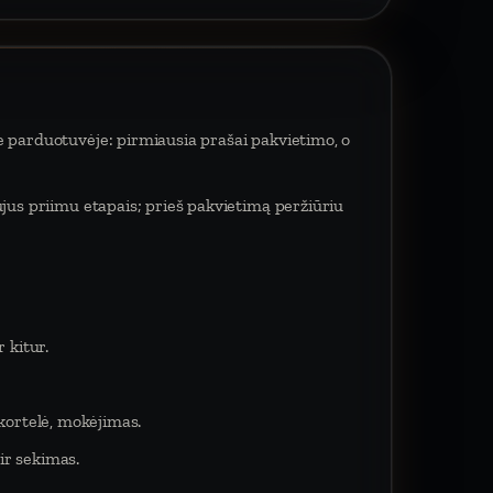
e parduotuvėje: pirmiausia prašai pakvietimo, o
ujus priimu etapais; prieš pakvietimą peržiūriu
 kitur.
 kortelė, mokėjimas.
ir sekimas.