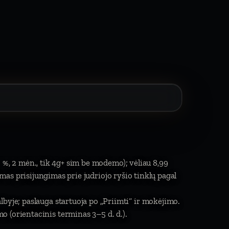
 %, 2 mėn., tik 4g+ sim be modemo); vėliau 8,99
limas prisijungimas prie judriojo ryšio tinklų pagal
byje; paslauga startuoja po „Priimti“ ir mokėjimo.
 (orientacinis terminas 3–5 d. d.).