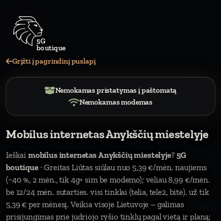
5G
bou
Grįžti į pagrindinį puslapį
Nemokamas pristatymas į paštomatą
Nemokamas modemas
Mobilus internetas Anykščių miestelyje
Ieškai
mobilus internetas Anykščių miestelyje
?
5G
boutique
· Greitas Liūtas siūlau nuo 5,39 €/mėn. naujiems
(−40 %, 2 mėn., tik 4g+ sim be modemo); vėliau 8,99 €/mėn.
be 12/24 mėn. sutarties. visi tinklai (telia, tele2, bitė). už tik
5,39 € per mėnesį. Veikia visoje Lietuvoje – galimas
prisijungimas prie judriojo ryšio tinklų pagal vietą ir planą;