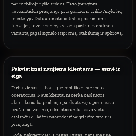
per mobiliojo ryšio tinklus. Tavo įrenginys
automatiškai prisijungs prie geriausio tinklo Anykščių
miestelyje. Dėl automatinio tinklo pasirinkimo
funkcijos, tavo įrenginys visada pasirinks optimalų
variantą pagal signalo stiprumą, stabilumą ir apkrovą.
Pakvietimai naujiems klientams — esmė ir
eiga
Dirbu vienas — boutique mobiliojo interneto
operatorius. Nauji klientai neperka paslaugos
akimirksniu kaip eilinėje parduotuvėje: pirmiausia
prašai pakvietimo, o kai atsiranda laisva vieta —
atsiunčiu el. laištu nuorodą užbaigti užsakymui ir
prisijungti.
Kodėl pakvietimai? „Greitas Liūtas“ nėra masinė