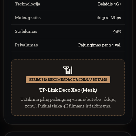
Technologija
Belaidis 4G+
Maks. greitis
iki 300 Mbps
Stabilumas
98%
Privalumas
Pajungimas per 24 val.
📶
GERIAUSIA REKOMENDACIJA: IDEALU BUTAMS
TP-Link Deco X50 (Mesh)
Užtikrina pilną padengimą visame bute be „aklųjų
zonų“. Puikiai tinka 4K filmams ir žaidimams.