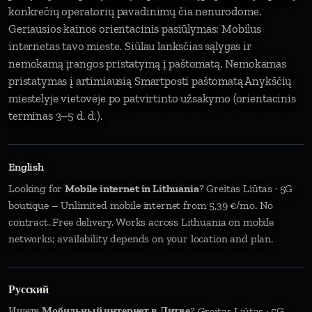
konkrečių operatorių pavadinimų čia nenurodome.
Geriausios kainos orientacinis pasiūlymas: Mobilus
internetas tavo mieste. Siūlau lanksčias sąlygas ir
nemokamą įrangos pristatymą į paštomatą. Nemokamas
pristatymas į artimiausią Smartposti paštomatą Anykščių
miestelyje vietovėje po patvirtinto užsakymo (orientacinis
terminas 3–5 d. d.).
English
Looking for
Mobile internet in Lithuania
? Greitas Liūtas · 5G
boutique – Unlimited mobile internet from 5,39 €/mo. No
contract. Free delivery. Works across Lithuania on mobile
networks; availability depends on your location and plan.
Русский
Ищете
Мобильный интернет в Литве
? Greitas Liūtas · 5G