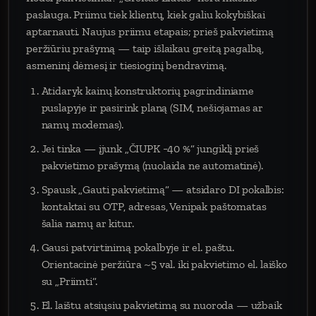
paslauga. Priimu tiek klientų, kiek galiu kokybiškai
aptarnauti. Naujus priimu etapais; prieš pakvietimą
peržiūriu prašymą — taip išlaikau greitą pagalbą,
asmeninį dėmesį ir tiesioginį bendravimą.
Atidaryk kainų konstruktorių pagrindiniame
puslapyje ir pasirink planą (SIM, nešiojamas ar
namų modemas).
Jei tinka — įjunk „ČIUPK −40 %“ jungiklį prieš
pakvietimo prašymą (nuolaida ne automatinė).
Spausk „Gauti pakvietimą“ — atsidaro DI pokalbis:
kontaktai su OTP, adresas, Venipak paštomatas
šalia namų ar kitur.
Gausi patvirtinimą pokalbyje ir el. paštu.
Orientacinė peržiūra ~5 val. iki pakvietimo el. laiško
su „Priimti“.
El. laištu atsiųsiu pakvietimą su nuoroda — užbaik