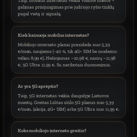
Taip, mobilus internetas veikia visame mieste –
galimas prisijungimas prie judriojo ryšio tinklų
pagal vietą ir signalą.
Kiek kainuoja mobilus internetas?
Mobiliojo interneto planai prasideda nuo 5,39
€/mėn. naujiems (−40 %, tik 4G+ SIM be modemo;
vėliau 8,99 €). Nešiojamas ~10,98 €, namų ~11,98
€, 5G Ultra 11,99 €. Su neribotais duomenimis.
Ar yra 5G aprėptis?
Taip, 5G internetas veikia daugelyje Lietuvos
miestų. Greitas Liūtas siūlo 5G planus nuo 5,39
€/mėn. (akcija, 4G+ SIM) arba 5G Ultra nuo 11,99 €.
Koks mobiliojo interneto greitis?