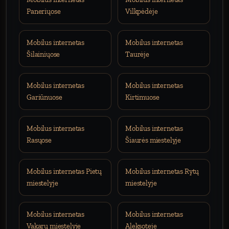
Paneriųose
Vilkpėdėje
Mobilus internetas
Mobilus internetas
Šilainiųose
Taurėje
Mobilus internetas
Mobilus internetas
Gariūnuose
Kirtimuose
Mobilus internetas
Mobilus internetas
Rasųose
Šiaurės miestelyje
Mobilus internetas Pietų
Mobilus internetas Rytų
miestelyje
miestelyje
Mobilus internetas
Mobilus internetas
Vakarų miestelyje
Aleksoteje