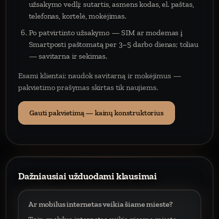
užsakymo vedlį: sutartis, asmens kodas, el. paštas,
telefonas, kortelė, mokėjimas.
Po patvirtinto užsakymo — SIM ar modemas į
Smartposti paštomatą per 3–5 darbo dienas; toliau
— savitarna ir sekimas.
Esami klientai: naudok savitarną ir mokėjimus —
pakvietimo prašymas skirtas tik naujiems.
Gauti pakvietimą — kainų konstruktorius
Dažniausiai užduodami klausimai
Ar mobilus internetas veikia šiame mieste?