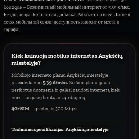
boutique – Безлимитный мобильный интернет от 5,39 €/мес.
Без договора. Бесплатная доставка. Работает по всей Литве в
сетях мобильной связи; доступность зависит от места и
тарифа.
Kiek kainuoja mobilus internetas Anykščių
miestelyje?
Mobiliojo interneto planai Anykščių miestelyje
prasideda nuo
5,39 €/mėn.
Su šiuo planu gausi
neribotus duomenis ir galėsi naudoti internetą kiek
nori – be jokių limitų ar apribojimų.
4G+ SIM
– greitis iki 300 Mbps.
Techninės specifikacijos: Anykščių miestelyje