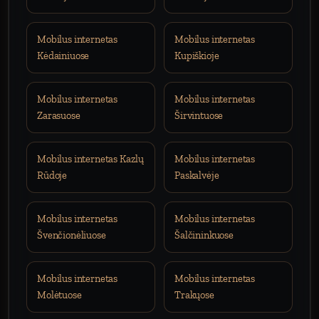
Mobilus internetas
Mobilus internetas
Kėdainiuose
Kupiškioje
Mobilus internetas
Mobilus internetas
Zarasuose
Širvintuose
Mobilus internetas Kazlų
Mobilus internetas
Rūdoje
Paskalvėje
Mobilus internetas
Mobilus internetas
Švenčionėliuose
Šalčininkuose
Mobilus internetas
Mobilus internetas
Molėtuose
Trakųose