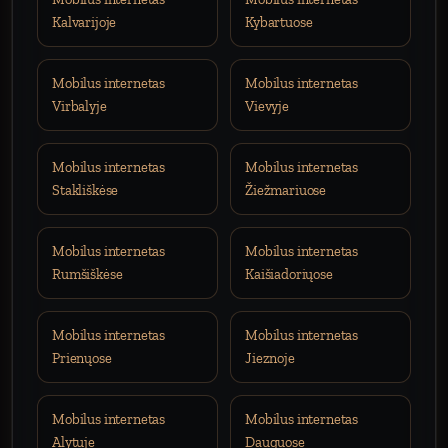
Kalvarijoje
Kybartuose
Mobilus internetas
Mobilus internetas
Virbalyje
Vievyje
Mobilus internetas
Mobilus internetas
Stakliškėse
Žiežmariuose
Mobilus internetas
Mobilus internetas
Rumšiškėse
Kaišiadoriųose
Mobilus internetas
Mobilus internetas
Prienųose
Jieznoje
Mobilus internetas
Mobilus internetas
Alytuje
Dauguose