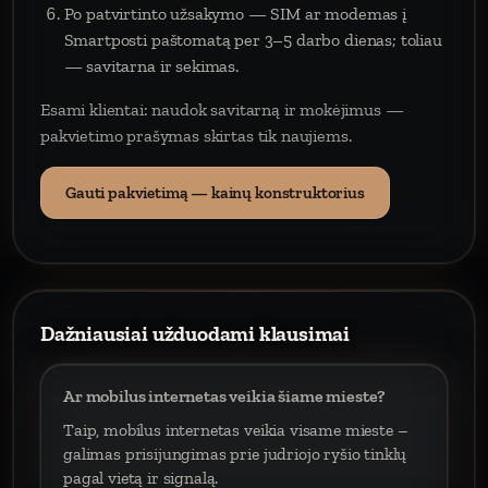
Po patvirtinto užsakymo — SIM ar modemas į
Smartposti paštomatą per 3–5 darbo dienas; toliau
— savitarna ir sekimas.
Esami klientai: naudok savitarną ir mokėjimus —
pakvietimo prašymas skirtas tik naujiems.
Gauti pakvietimą — kainų konstruktorius
Dažniausiai užduodami klausimai
Ar mobilus internetas veikia šiame mieste?
Taip, mobilus internetas veikia visame mieste –
galimas prisijungimas prie judriojo ryšio tinklų
pagal vietą ir signalą.