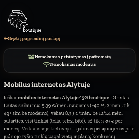
Grįžti į pagrindinį puslapį
Nemokamas pristatymas į paštomatą
Nemokamas modemas
Mobilus internetas Alytuje
Ieškai
mobilus internetas Alytuje
?
5G boutique
· Greitas
Liūtas siūlau nuo 5,39 €/mėn. naujiems (−40 %, 2 mėn., tik
4g+ sim be modemo); vėliau 8,99 €/mėn. be 12/24 mėn.
sutarties. visi tinklai (telia, tele2, bitė). už tik 5,39 € per
mėnesį. Veikia visoje Lietuvoje – galimas prisijungimas prie
judriojo ryšio tinklų pagal vietą ir planą; konkrečių