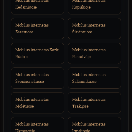
Mobilus internetas
Mobilus internetas
Kėdainiuose
Kupiškioje
Mobilus internetas
Mobilus internetas
Zarasuose
Širvintuose
Mobilus internetas Kazlų
Mobilus internetas
Rūdoje
Paskalvėje
Mobilus internetas
Mobilus internetas
Švenčionėliuose
Šalčininkuose
Mobilus internetas
Mobilus internetas
Molėtuose
Trakųose
Mobilus internetas
Mobilus internetas
Ukmergėje
Ignalinoje