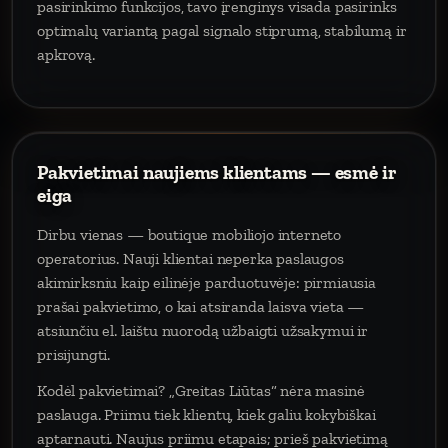
pasirinkimo funkcijos, tavo įrenginys visada pasirinks
optimalų variantą pagal signalo stiprumą, stabilumą ir
apkrovą.
Pakvietimai naujiems klientams — esmė ir
eiga
Dirbu vienas — boutique mobiliojo interneto
operatorius. Nauji klientai neperka paslaugos
akimirksniu kaip eilinėje parduotuvėje: pirmiausia
prašai pakvietimo, o kai atsiranda laisva vieta —
atsiunčiu el. laištu nuorodą užbaigti užsakymui ir
prisijungti.
Kodėl pakvietimai? „Greitas Liūtas“ nėra masinė
paslauga. Priimu tiek klientų, kiek galiu kokybiškai
aptarnauti. Naujus priimu etapais; prieš pakvietimą