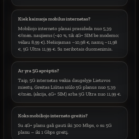
Kiek kainuoja mobilus internetas?
Mobiliojo interneto planai prasideda nuo 5,39
€/mėn. naujiems (−40 %, tik 4G+ SIM be modemo;
vėliau 8,99 €). Nešiojamas ~10,98 €, namų ~11,98
€, 5G Ultra 11,99 €. Su neribotais duomenimis.
Ar yra 5G aprėptis?
Taip, 5G internetas veikia daugelyje Lietuvos
miestų. Greitas Liūtas siūlo 5G planus nuo 5,39
€/mėn. (akcija, 4G+ SIM) arba 5G Ultra nuo 11,99 €.
Koks mobiliojo interneto greitis?
Su 4G+ planu gali gauti iki 300 Mbps, o su 5G
planu – iki 1 Gbps greitį.