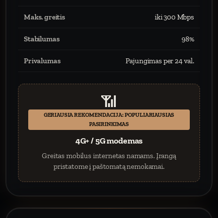
Maks. greitis
iki 300 Mbps
Stabilumas
98%
Privalumas
Pajungimas per 24 val.
📶
GERIAUSIA REKOMENDACIJA: POPULIARIAUSIAS
PASIRINKIMAS
4G+ / 5G modemas
Greitas mobilus internetas namams. Įrangą
pristatome į paštomatą nemokamai.