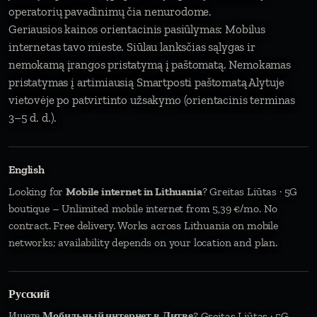
operatorių pavadinimų čia nenurodome.
Geriausios kainos orientacinis pasiūlymas: Mobilus
internetas tavo mieste. Siūlau lanksčias sąlygas ir
nemokamą įrangos pristatymą į paštomatą. Nemokamas
pristatymas į artimiausią Smartposti paštomatą Alytuje
vietovėje po patvirtinto užsakymo (orientacinis terminas
3–5 d. d.).
English
Looking for
Mobile internet in Lithuania
? Greitas Liūtas · 5G
boutique – Unlimited mobile internet from 5,39 €/mo. No
contract. Free delivery. Works across Lithuania on mobile
networks; availability depends on your location and plan.
Русский
Ищете
Мобильный интернет в Литве
? Greitas Liūtas · 5G