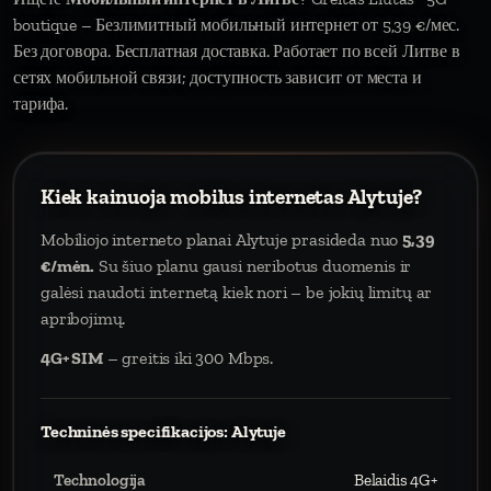
boutique – Безлимитный мобильный интернет от 5,39 €/мес.
Без договора. Бесплатная доставка. Работает по всей Литве в
сетях мобильной связи; доступность зависит от места и
тарифа.
Kiek kainuoja mobilus internetas Alytuje?
Mobiliojo interneto planai Alytuje prasideda nuo
5,39
€/mėn.
Su šiuo planu gausi neribotus duomenis ir
galėsi naudoti internetą kiek nori – be jokių limitų ar
apribojimų.
4G+ SIM
– greitis iki 300 Mbps.
Techninės specifikacijos: Alytuje
Technologija
Belaidis 4G+