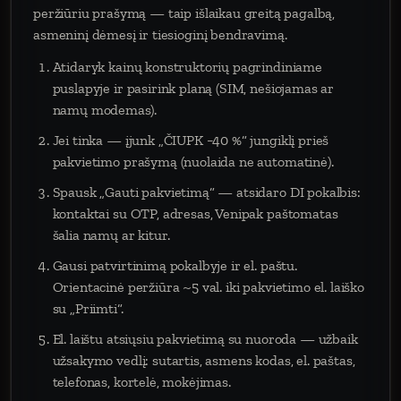
peržiūriu prašymą — taip išlaikau greitą pagalbą,
asmeninį dėmesį ir tiesioginį bendravimą.
Atidaryk kainų konstruktorių pagrindiniame
puslapyje ir pasirink planą (SIM, nešiojamas ar
namų modemas).
Jei tinka — įjunk „ČIUPK −40 %“ jungiklį prieš
pakvietimo prašymą (nuolaida ne automatinė).
Spausk „Gauti pakvietimą“ — atsidaro DI pokalbis:
kontaktai su OTP, adresas, Venipak paštomatas
šalia namų ar kitur.
Gausi patvirtinimą pokalbyje ir el. paštu.
Orientacinė peržiūra ~5 val. iki pakvietimo el. laiško
su „Priimti“.
El. laištu atsiųsiu pakvietimą su nuoroda — užbaik
užsakymo vedlį: sutartis, asmens kodas, el. paštas,
telefonas, kortelė, mokėjimas.