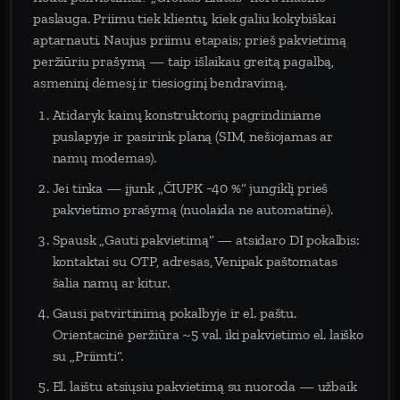
paslauga. Priimu tiek klientų, kiek galiu kokybiškai
aptarnauti. Naujus priimu etapais; prieš pakvietimą
peržiūriu prašymą — taip išlaikau greitą pagalbą,
asmeninį dėmesį ir tiesioginį bendravimą.
Atidaryk kainų konstruktorių pagrindiniame
puslapyje ir pasirink planą (SIM, nešiojamas ar
namų modemas).
Jei tinka — įjunk „ČIUPK −40 %“ jungiklį prieš
pakvietimo prašymą (nuolaida ne automatinė).
Spausk „Gauti pakvietimą“ — atsidaro DI pokalbis:
kontaktai su OTP, adresas, Venipak paštomatas
šalia namų ar kitur.
Gausi patvirtinimą pokalbyje ir el. paštu.
Orientacinė peržiūra ~5 val. iki pakvietimo el. laiško
su „Priimti“.
El. laištu atsiųsiu pakvietimą su nuoroda — užbaik