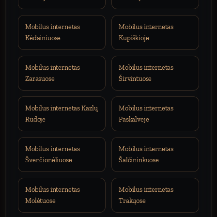
Mobilus internetas
Mobilus internetas
Kėdainiuose
Kupiškioje
Mobilus internetas
Mobilus internetas
Zarasuose
Širvintuose
Mobilus internetas Kazlų
Mobilus internetas
Rūdoje
Paskalvėje
Mobilus internetas
Mobilus internetas
Švenčionėliuose
Šalčininkuose
Mobilus internetas
Mobilus internetas
Molėtuose
Trakųose