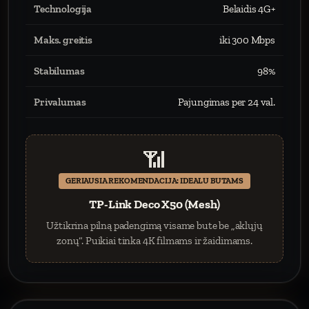
Technologija
Belaidis 4G+
Maks. greitis
iki 300 Mbps
Stabilumas
98%
Privalumas
Pajungimas per 24 val.
📶
GERIAUSIA REKOMENDACIJA: IDEALU BUTAMS
TP-Link Deco X50 (Mesh)
Užtikrina pilną padengimą visame bute be „aklųjų
zonų“. Puikiai tinka 4K filmams ir žaidimams.