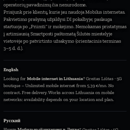
operatorių pavadinimų čia nenurodome.
Prisijunk prie klientų, kurie jau naudoja Mobilus internetas.
Pakvietimo prašymą užpildysi DI pokalbyje; paslauga
startuoja po „Priimti“ ir mokėjimo. Nemokamas pristatymas
į artimiausią Smartposti paštomatą Šilutės miestelyje
vietovėje po patvirtinto užsakymo (orientacinis terminas
3–5 d. d.).
English
Looking for
Mobile internet in Lithuania
? Greitas Liūtas · 5G
boutique – Unlimited mobile internet from 5,39 €/mo. No
contract. Free delivery. Works across Lithuania on mobile
networks; availability depends on your location and plan.
Русский
Ищете
Мобильный интернет в Литве
? Greitas Liūtas · 5G