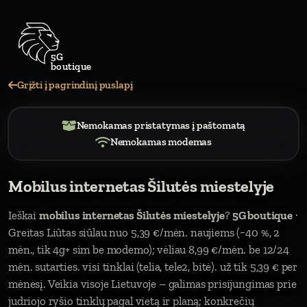
Grįžti į pagrindinį puslapį
Nemokamas pristatymas į paštomatą
Nemokamas modemas
Mobilus internetas Šilutės miestelyje
Ieškai
mobilus internetas Šilutės miestelyje
?
5G boutique
·
Greitas Liūtas siūlau nuo 5,39 €/mėn. naujiems (−40 %, 2
mėn., tik 4g+ sim be modemo); vėliau 8,99 €/mėn. be 12/24
mėn. sutarties. visi tinklai (telia, tele2, bitė). už tik 5,39 € per
mėnesį. Veikia visoje Lietuvoje – galimas prisijungimas prie
judriojo ryšio tinklų pagal vietą ir planą; konkrečių