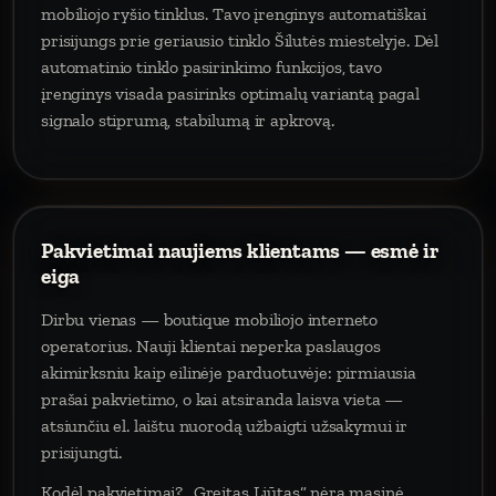
mobiliojo ryšio tinklus. Tavo įrenginys automatiškai
prisijungs prie geriausio tinklo Šilutės miestelyje. Dėl
automatinio tinklo pasirinkimo funkcijos, tavo
įrenginys visada pasirinks optimalų variantą pagal
signalo stiprumą, stabilumą ir apkrovą.
Pakvietimai naujiems klientams — esmė ir
eiga
Dirbu vienas — boutique mobiliojo interneto
operatorius. Nauji klientai neperka paslaugos
akimirksniu kaip eilinėje parduotuvėje: pirmiausia
prašai pakvietimo, o kai atsiranda laisva vieta —
atsiunčiu el. laištu nuorodą užbaigti užsakymui ir
prisijungti.
Kodėl pakvietimai? „Greitas Liūtas“ nėra masinė