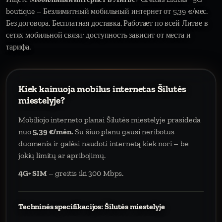
boutique – Безлимитный мобильный интернет от 5,39 €/мес.
Без договора. Бесплатная доставка. Работает по всей Литве в
сетях мобильной связи; доступность зависит от места и
тарифа.
Kiek kainuoja mobilus internetas Šilutės
miestelyje?
Mobiliojo interneto planai Šilutės miestelyje prasideda
nuo
5,39 €/mėn.
Su šiuo planu gausi neribotus
duomenis ir galėsi naudoti internetą kiek nori – be
jokių limitų ar apribojimų.
4G+ SIM
– greitis iki 300 Mbps.
Techninės specifikacijos: Šilutės miestelyje