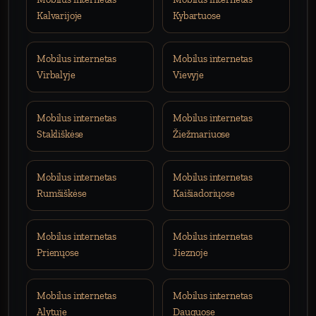
Kalvarijoje
Kybartuose
Mobilus internetas
Mobilus internetas
Virbalyje
Vievyje
Mobilus internetas
Mobilus internetas
Stakliškėse
Žiežmariuose
Mobilus internetas
Mobilus internetas
Rumšiškėse
Kaišiadoriųose
Mobilus internetas
Mobilus internetas
Prienųose
Jieznoje
Mobilus internetas
Mobilus internetas
Alytuje
Dauguose