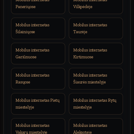
Paneriųose
Vilkpėdėje
Mobilus internetas
Mobilus internetas
Šilainiųose
Taurėje
Mobilus internetas
Mobilus internetas
Gariūnuose
Kirtimuose
Mobilus internetas
Mobilus internetas
Rasųose
Šiaurės miestelyje
Mobilus internetas Pietų
Mobilus internetas Rytų
miestelyje
miestelyje
Mobilus internetas
Mobilus internetas
Vakarų miestelyje
Aleksoteje