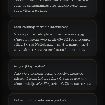
Taip, mobilus internetas veikia visame mieste –
galimas prisijungimas prie judriojo ryšio tinklų
pagal vietą ir signalą.
Kiek kainuoja mobilus internetas?
Mobiliojo interneto planai prasideda nuo 5,39
€/mėn. naujiems (−40 %, tik 4G+ SIM be modemo;
vėliau 8,99 €). Nešiojamas ~10,98 €, namų ~11,98
€, 5G Ultra 11,99 €. Su neribotais duomenimis.
Ar yra 5G aprėptis?
Taip, 5G internetas veikia daugelyje Lietuvos
miestų. Greitas Liūtas siūlo 5G planus nuo 5,39
€/mėn. (akcija, 4G+ SIM) arba 5G Ultra nuo 11,99 €.
Koks mobiliojo interneto greitis?