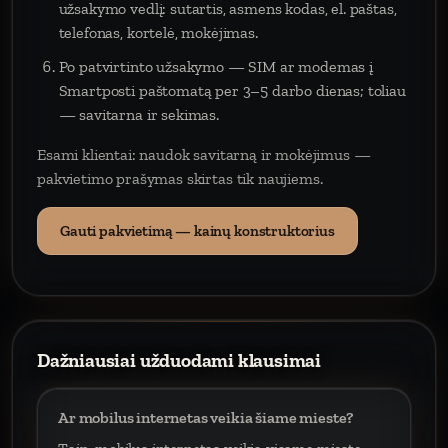
užsakymo vedlį: sutartis, asmens kodas, el. paštas,
telefonas, kortelė, mokėjimas.
Po patvirtinto užsakymo — SIM ar modemas į
Smartposti paštomatą per 3–5 darbo dienas; toliau
— savitarna ir sekimas.
Esami klientai: naudok savitarną ir mokėjimus —
pakvietimo prašymas skirtas tik naujiems.
Gauti pakvietimą — kainų konstruktorius
Dažniausiai užduodami klausimai
Ar mobilus internetas veikia šiame mieste?