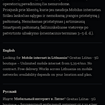
operatorių pavadinimų čia nenurodome.
Prisijunk prie klientų, kurie jau naudoja Mobilus internetas.
Siūlau lanksčias sąlygas ir nemokamą įrangos pristatymą į
paštomatą. Nemokamas pristatymas į artimiausią
Smartposti paštomatą Šalčininkėliuose vietovėje po
patvirtinto užsakymo (orientacinis terminas 3–5 d. d.).
English
Looking for
Mobile internet in Lithuania
? Greitas Liūtas · 5G
boutique – Unlimited mobile internet from 5,39 €/mo. No
contract. Free delivery. Works across Lithuania on mobile
networks; availability depends on your location and plan.
Русский
Ищете
Мобильный интернет в Литве
? Greitas Liūtas · 5G
boutique – Безлимитный мобильный интернет от 5,39 €/мес.