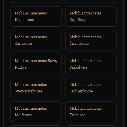
Mobilus internetas
Mobilus internetas
Kėdainiuose
Kupiškioje
Mobilus internetas
Mobilus internetas
Zarasuose
Širvintuose
Mobilus internetas Kazlų
Mobilus internetas
Rūdoje
Paskalvėje
Mobilus internetas
Mobilus internetas
Švenčionėliuose
Šalčininkuose
Mobilus internetas
Mobilus internetas
Molėtuose
Trakųose