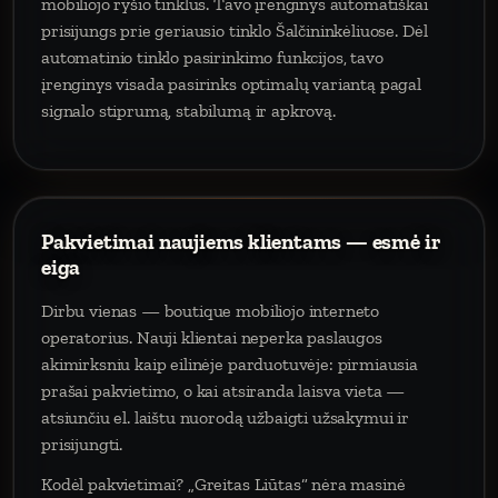
mobiliojo ryšio tinklus. Tavo įrenginys automatiškai
prisijungs prie geriausio tinklo Šalčininkėliuose. Dėl
automatinio tinklo pasirinkimo funkcijos, tavo
įrenginys visada pasirinks optimalų variantą pagal
signalo stiprumą, stabilumą ir apkrovą.
Pakvietimai naujiems klientams — esmė ir
eiga
Dirbu vienas — boutique mobiliojo interneto
operatorius. Nauji klientai neperka paslaugos
akimirksniu kaip eilinėje parduotuvėje: pirmiausia
prašai pakvietimo, o kai atsiranda laisva vieta —
atsiunčiu el. laištu nuorodą užbaigti užsakymui ir
prisijungti.
Kodėl pakvietimai? „Greitas Liūtas“ nėra masinė