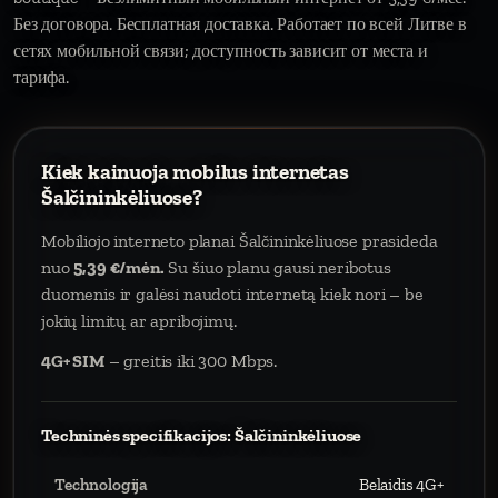
Без договора. Бесплатная доставка. Работает по всей Литве в
сетях мобильной связи; доступность зависит от места и
тарифа.
Kiek kainuoja mobilus internetas
Šalčininkėliuose?
Mobiliojo interneto planai Šalčininkėliuose prasideda
nuo
5,39 €/mėn.
Su šiuo planu gausi neribotus
duomenis ir galėsi naudoti internetą kiek nori – be
jokių limitų ar apribojimų.
4G+ SIM
– greitis iki 300 Mbps.
Techninės specifikacijos: Šalčininkėliuose
Technologija
Belaidis 4G+