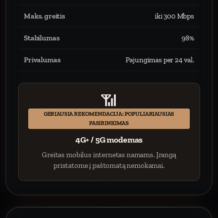
Maks. greitis
iki 300 Mbps
Stabilumas
98%
Privalumas
Pajungimas per 24 val.
📶
GERIAUSIA REKOMENDACIJA: POPULIARIAUSIAS
PASIRINKIMAS
4G+ / 5G modemas
Greitas mobilus internetas namams. Įrangą
pristatome į paštomatą nemokamai.