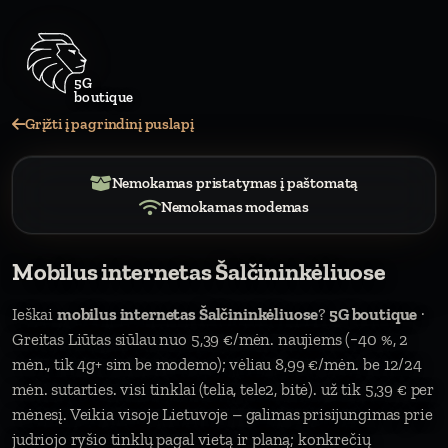
Grįžti į pagrindinį puslapį
Nemokamas pristatymas į paštomatą
Nemokamas modemas
Mobilus internetas Šalčininkėliuose
Ieškai
mobilus internetas Šalčininkėliuose
?
5G boutique
·
Greitas Liūtas siūlau nuo 5,39 €/mėn. naujiems (−40 %, 2
mėn., tik 4g+ sim be modemo); vėliau 8,99 €/mėn. be 12/24
mėn. sutarties. visi tinklai (telia, tele2, bitė). už tik 5,39 € per
mėnesį. Veikia visoje Lietuvoje – galimas prisijungimas prie
judriojo ryšio tinklų pagal vietą ir planą; konkrečių