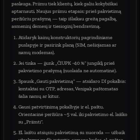
paslauga. Priimu tiek klientų, kiek galiu kokybiškai
aptarnauti. Naujus priimu etapais; prieš pakvietimą
peržiūriu prašymą — taip išlaikau greitą pagalbą,
asmeninį dėmesį ir tiesioginį bendravimą.
Atidaryk kainų konstruktorių pagrindiniame
puslapyje ir pasirink planą (SIM, nešiojamas ar
namų modemas).
Jei tinka — įjunk „ČIUPK −40 %“ jungiklį prieš
pakvietimo prašymą (nuolaida ne automatinė).
Spausk „Gauti pakvietimą“ — atsidaro DI pokalbis:
kontaktai su OTP, adresas, Venipak paštomatas
šalia namų ar kitur.
Gausi patvirtinimą pokalbyje ir el. paštu.
Orientacinė peržiūra ~5 val. iki pakvietimo el. laiško
su „Priimti“.
El. laištu atsiųsiu pakvietimą su nuoroda — užbaik
užsakymo vedlį: sutartis, asmens kodas, el. paštas,