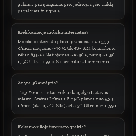
galimas prisijungimas prie judriojo ryšio tinklų
pagal vietą ir signalą.
Kiek kainuoja mobilus internetas?
Mobiliojo interneto planai prasideda nuo 5,39
€/mėn. naujiems (−40 %, tik 4G+ SIM be modemo;
vėliau 8,99 €). Nešiojamas ~10,98 €, namų ~11,98
€, 5G Ultra 11,99 €. Su neribotais duomenimis.
Ar yra 5G aprėptis?
Taip, 5G internetas veikia daugelyje Lietuvos
miestų. Greitas Liūtas siūlo 5G planus nuo 5,39
€/mėn. (akcija, 4G+ SIM) arba 5G Ultra nuo 11,99 €.
Koks mobiliojo interneto greitis?