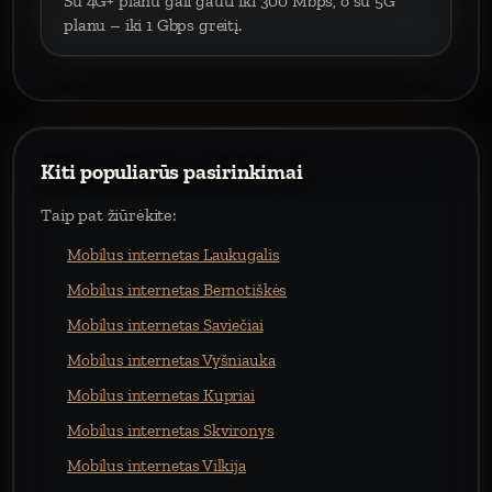
Su 4G+ planu gali gauti iki 300 Mbps, o su 5G
planu – iki 1 Gbps greitį.
Kiti populiarūs pasirinkimai
Taip pat žiūrėkite:
Mobilus internetas Laukugalis
Mobilus internetas Bernotiškės
Mobilus internetas Saviečiai
Mobilus internetas Vyšniauka
Mobilus internetas Kupriai
Mobilus internetas Skvironys
Mobilus internetas Vilkija