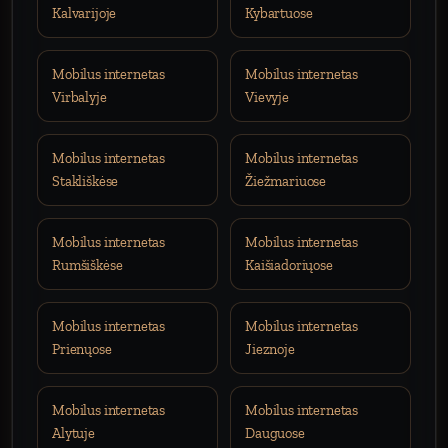
Kalvarijoje
Kybartuose
Mobilus internetas
Mobilus internetas
Virbalyje
Vievyje
Mobilus internetas
Mobilus internetas
Stakliškėse
Žiežmariuose
Mobilus internetas
Mobilus internetas
Rumšiškėse
Kaišiadoriųose
Mobilus internetas
Mobilus internetas
Prienųose
Jieznoje
Mobilus internetas
Mobilus internetas
Alytuje
Dauguose