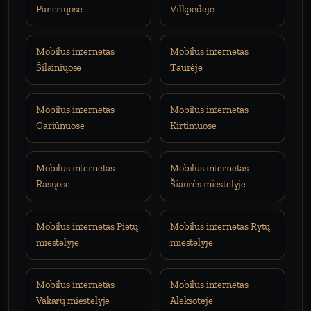
Paneriųose
Vilkpėdėje
Mobilus internetas
Mobilus internetas
Šilainiųose
Taurėje
Mobilus internetas
Mobilus internetas
Gariūnuose
Kirtimuose
Mobilus internetas
Mobilus internetas
Rasųose
Šiaurės miestelyje
Mobilus internetas Pietų
Mobilus internetas Rytų
miestelyje
miestelyje
Mobilus internetas
Mobilus internetas
Vakarų miestelyje
Aleksoteje