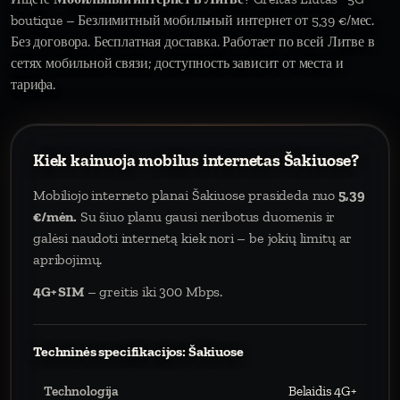
boutique – Безлимитный мобильный интернет от 5,39 €/мес.
Без договора. Бесплатная доставка. Работает по всей Литве в
сетях мобильной связи; доступность зависит от места и
тарифа.
Kiek kainuoja mobilus internetas Šakiuose?
Mobiliojo interneto planai Šakiuose prasideda nuo
5,39
€/mėn.
Su šiuo planu gausi neribotus duomenis ir
galėsi naudoti internetą kiek nori – be jokių limitų ar
apribojimų.
4G+ SIM
– greitis iki 300 Mbps.
Techninės specifikacijos: Šakiuose
Technologija
Belaidis 4G+