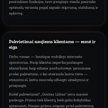
pasirinkimo funkcijos, tavo įrenginys visada pasirinks
optimalų variantą pagal signalo stiprumą, stabilumą ir
apkrovą.
Pakvietimai naujiems klientams — esmė ir
eiga
Dirbu vienas — boutique mobiliojo interneto
operatorius. Nauji klientai neperka paslaugos
akimirksniu kaip eilinėje parduotuvėje: pirmiausia
prašai pakvietimo, o kai atsiranda laisva vieta —
atsiunčiu el. laištu nuorodą užbaigti užsakymui ir
prisijungti.
Kodėl pakvietimai? „Greitas Liūtas“ nėra masinė
paslauga. Priimu tiek klientų, kiek galiu kokybiškai
aptarnauti. Naujus priimu etapais; prieš pakvietimą