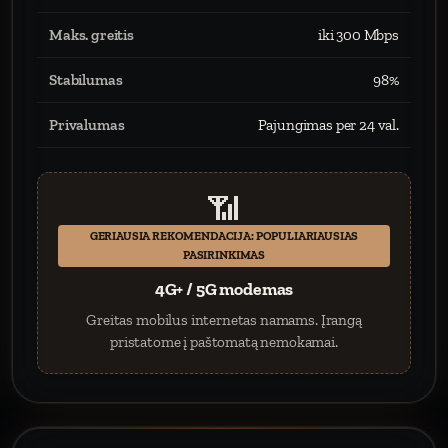
Maks. greitis
iki 300 Mbps
Stabilumas
98%
Privalumas
Pajungimas per 24 val.
📶
GERIAUSIA REKOMENDACIJA: POPULIARIAUSIAS
PASIRINKIMAS
4G+ / 5G modemas
Greitas mobilus internetas namams. Įrangą
pristatome į paštomatą nemokamai.