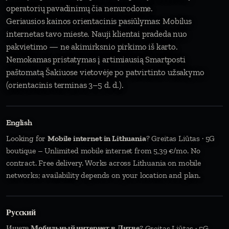
operatorių pavadinimų čia nenurodome.
Geriausios kainos orientacinis pasiūlymas: Mobilus
internetas tavo mieste. Nauji klientai pradeda nuo
pakvietimo — ne akimirksnio pirkimo iš karto.
Nemokamas pristatymas į artimiausią Smartposti
paštomatą Šakiuose vietovėje po patvirtinto užsakymo
(orientacinis terminas 3–5 d. d.).
English
Looking for
Mobile internet in Lithuania
? Greitas Liūtas · 5G
boutique – Unlimited mobile internet from 5,39 €/mo. No
contract. Free delivery. Works across Lithuania on mobile
networks; availability depends on your location and plan.
Русский
Ищете
Мобильный интернет в Литве
? Greitas Liūtas · 5G