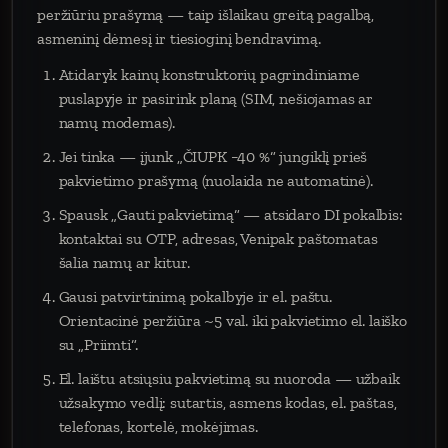
peržiūriu prašymą — taip išlaikau greitą pagalbą,
asmeninį dėmesį ir tiesioginį bendravimą.
Atidaryk kainų konstruktorių pagrindiniame
puslapyje ir pasirink planą (SIM, nešiojamas ar
namų modemas).
Jei tinka — įjunk „ČIUPK −40 %“ jungiklį prieš
pakvietimo prašymą (nuolaida ne automatinė).
Spausk „Gauti pakvietimą“ — atsidaro DI pokalbis:
kontaktai su OTP, adresas, Venipak paštomatas
šalia namų ar kitur.
Gausi patvirtinimą pokalbyje ir el. paštu.
Orientacinė peržiūra ~5 val. iki pakvietimo el. laiško
su „Priimti“.
El. laištu atsiųsiu pakvietimą su nuoroda — užbaik
užsakymo vedlį: sutartis, asmens kodas, el. paštas,
telefonas, kortelė, mokėjimas.