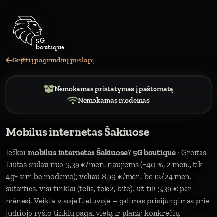
5G
Grįžti į pagrindinį puslapį
Nemokamas pristatymas į paštomatą
Nemokamas modemas
Mobilus internetas Šakiuose
Ieškai
mobilus internetas Šakiuose
?
5G boutique
· Greitas
Liūtas siūlau nuo 5,39 €/mėn. naujiems (−40 %, 2 mėn., tik
4g+ sim be modemo); vėliau 8,99 €/mėn. be 12/24 mėn.
sutarties. visi tinklai (telia, tele2, bitė). už tik 5,39 € per
mėnesį. Veikia visoje Lietuvoje – galimas prisijungimas prie
judriojo ryšio tinklų pagal vietą ir planą; konkrečių