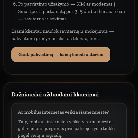
Po patvirtinto užsakymo — SIM ar modemas į
Smartposti paštomatą per 3–5 darbo dienas; toliau
— savitarna ir sekimas.
Esami klientai: naudok savitarną ir mokėjimus —
pakvietimo prašymas skirtas tik naujiems.
Gauti pakvietimą — kainų konstruktorius
Dažniausiai užduodami klausimai
Ar mobilus internetas veikia šiame mieste?
Taip, mobilus internetas veikia visame mieste –
galimas prisijungimas prie judriojo ryšio tinklų
pagal vietą ir signalą.