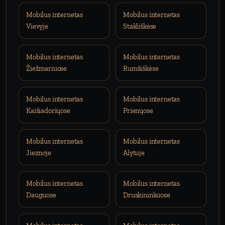
Mobilus internetas
Mobilus internetas
Vievyje
Stakliškėse
Mobilus internetas
Mobilus internetas
Žiežmariuose
Rumšiškėse
Mobilus internetas
Mobilus internetas
Kaišiadoriųose
Prienųose
Mobilus internetas
Mobilus internetas
Jieznoje
Alytuje
Mobilus internetas
Mobilus internetas
Dauguose
Druskininkuose