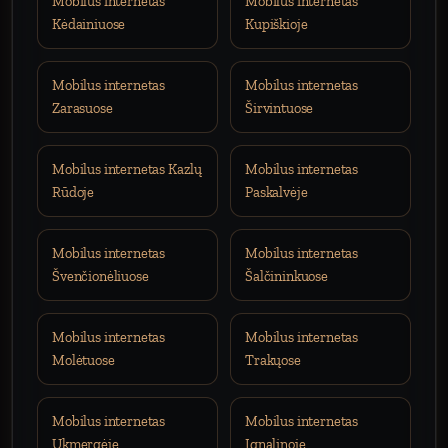
Mobilus internetas
Mobilus internetas
Kėdainiuose
Kupiškioje
Mobilus internetas
Mobilus internetas
Zarasuose
Širvintuose
Mobilus internetas Kazlų
Mobilus internetas
Rūdoje
Paskalvėje
Mobilus internetas
Mobilus internetas
Švenčionėliuose
Šalčininkuose
Mobilus internetas
Mobilus internetas
Molėtuose
Trakųose
Mobilus internetas
Mobilus internetas
Ukmergėje
Ignalinoje