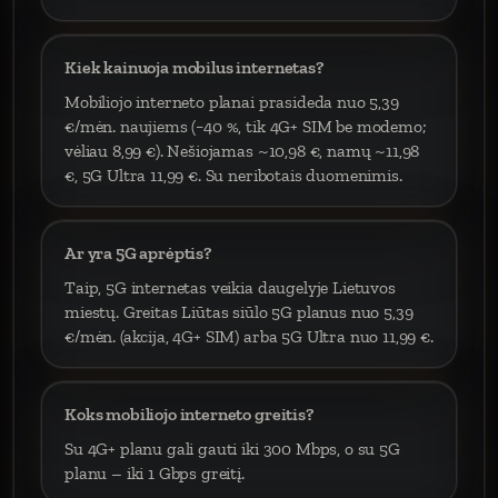
Kiek kainuoja mobilus internetas?
Mobiliojo interneto planai prasideda nuo 5,39
€/mėn. naujiems (−40 %, tik 4G+ SIM be modemo;
vėliau 8,99 €). Nešiojamas ~10,98 €, namų ~11,98
€, 5G Ultra 11,99 €. Su neribotais duomenimis.
Ar yra 5G aprėptis?
Taip, 5G internetas veikia daugelyje Lietuvos
miestų. Greitas Liūtas siūlo 5G planus nuo 5,39
€/mėn. (akcija, 4G+ SIM) arba 5G Ultra nuo 11,99 €.
Koks mobiliojo interneto greitis?
Su 4G+ planu gali gauti iki 300 Mbps, o su 5G
planu – iki 1 Gbps greitį.