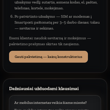
užsakymo vedlį: sutartis, asmens kodas, el. paštas,
telefonas, kortelė, mokėjimas.
Po patvirtinto užsakymo — SIM ar modemas į
Smartposti paštomatą per 3–5 darbo dienas; toliau
— savitarna ir sekimas.
Esami klientai: naudok savitarną ir mokėjimus —
pakvietimo prašymas skirtas tik naujiems.
Gauti pakvietimą — kainų konstruktorius
Dažniausiai užduodami klausimai
Ar mobilus internetas veikia šiame mieste?