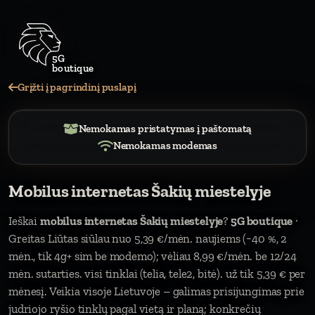
Grįžti į pagrindinį puslapį
Nemokamas pristatymas į paštomatą
Nemokamas modemas
Mobilus internetas Šakių miestelyje
Ieškai
mobilus internetas Šakių miestelyje
?
5G boutique
·
Greitas Liūtas siūlau nuo 5,39 €/mėn. naujiems (−40 %, 2
mėn., tik 4g+ sim be modemo); vėliau 8,99 €/mėn. be 12/24
mėn. sutarties. visi tinklai (telia, tele2, bitė). už tik 5,39 € per
mėnesį. Veikia visoje Lietuvoje – galimas prisijungimas prie
judriojo ryšio tinklų pagal vietą ir planą; konkrečių