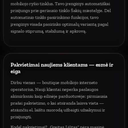
mobiliojo ryšio tinklus. Tavo įrenginys automatiškai
prisijungs prie geriausio tinklo Šakių miestelyje. Dėl
automatinio tinklo pasirinkimo funkcijos, tavo
įrenginys visada pasirinks optimalų variantą pagal
signalo stiprumą, stabilumą ir apkrovą.
Pakvietimai naujiems klientams — esmė ir
eiga
Dirbu vienas — boutique mobiliojo interneto
operatorius. Nauji klientai neperka paslaugos
akimirksniu kaip eilinėje parduotuvėje: pirmiausia
prašai pakvietimo, o kai atsiranda laisva vieta —
atsiunčiu el. laištu nuorodą užbaigti užsakymui ir
prisijungti.
Kodėl pakvietimai? „Greitas Liūtas“ nėra masinė