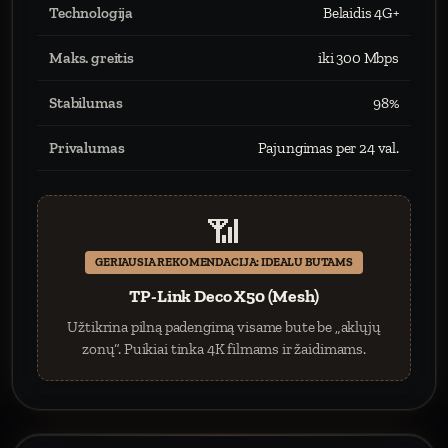
Technologija
Belaidis 4G+
Maks. greitis
iki 300 Mbps
Stabilumas
98%
Privalumas
Pajungimas per 24 val.
📶
GERIAUSIA REKOMENDACIJA: IDEALU BUTAMS
TP-Link Deco X50 (Mesh)
Užtikrina pilną padengimą visame bute be „aklųjų
zonų“. Puikiai tinka 4K filmams ir žaidimams.