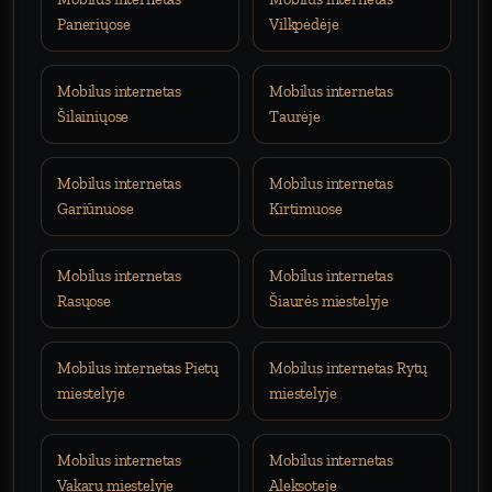
Paneriųose
Vilkpėdėje
Mobilus internetas
Mobilus internetas
Šilainiųose
Taurėje
Mobilus internetas
Mobilus internetas
Gariūnuose
Kirtimuose
Mobilus internetas
Mobilus internetas
Rasųose
Šiaurės miestelyje
Mobilus internetas Pietų
Mobilus internetas Rytų
miestelyje
miestelyje
Mobilus internetas
Mobilus internetas
Vakarų miestelyje
Aleksoteje