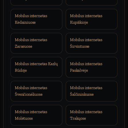
Mobilus internetas
Mobilus internetas
Kėdainiuose
Kupiškioje
Mobilus internetas
Mobilus internetas
Zarasuose
Širvintuose
Mobilus internetas Kazlų
Mobilus internetas
Rūdoje
Paskalvėje
Mobilus internetas
Mobilus internetas
Švenčionėliuose
Šalčininkuose
Mobilus internetas
Mobilus internetas
Molėtuose
Trakųose