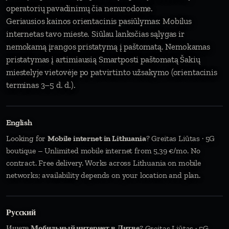
operatorių pavadinimų čia nenurodome.
Geriausios kainos orientacinis pasiūlymas: Mobilus
internetas tavo mieste. Siūlau lanksčias sąlygas ir
nemokamą įrangos pristatymą į paštomatą. Nemokamas
pristatymas į artimiausią Smartposti paštomatą Šakių
miestelyje vietovėje po patvirtinto užsakymo (orientacinis
terminas 3–5 d. d.).
English
Looking for
Mobile internet in Lithuania
? Greitas Liūtas · 5G
boutique – Unlimited mobile internet from 5,39 €/mo. No
contract. Free delivery. Works across Lithuania on mobile
networks; availability depends on your location and plan.
Русский
Ищете
Мобильный интернет в Литве
? Greitas Liūtas · 5G