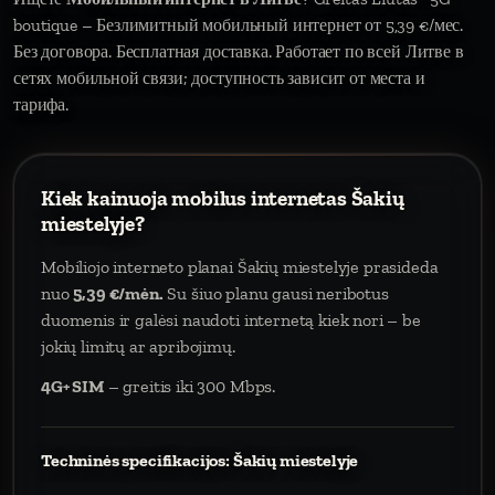
boutique – Безлимитный мобильный интернет от 5,39 €/мес.
Без договора. Бесплатная доставка. Работает по всей Литве в
сетях мобильной связи; доступность зависит от места и
тарифа.
Kiek kainuoja mobilus internetas Šakių
miestelyje?
Mobiliojo interneto planai Šakių miestelyje prasideda
nuo
5,39 €/mėn.
Su šiuo planu gausi neribotus
duomenis ir galėsi naudoti internetą kiek nori – be
jokių limitų ar apribojimų.
4G+ SIM
– greitis iki 300 Mbps.
Techninės specifikacijos: Šakių miestelyje