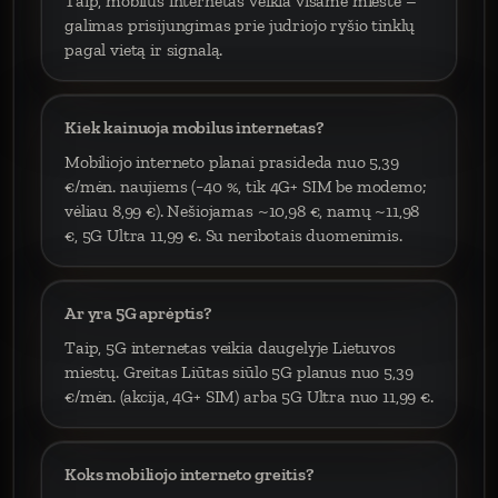
Taip, mobilus internetas veikia visame mieste –
galimas prisijungimas prie judriojo ryšio tinklų
pagal vietą ir signalą.
Kiek kainuoja mobilus internetas?
Mobiliojo interneto planai prasideda nuo 5,39
€/mėn. naujiems (−40 %, tik 4G+ SIM be modemo;
vėliau 8,99 €). Nešiojamas ~10,98 €, namų ~11,98
€, 5G Ultra 11,99 €. Su neribotais duomenimis.
Ar yra 5G aprėptis?
Taip, 5G internetas veikia daugelyje Lietuvos
miestų. Greitas Liūtas siūlo 5G planus nuo 5,39
€/mėn. (akcija, 4G+ SIM) arba 5G Ultra nuo 11,99 €.
Koks mobiliojo interneto greitis?