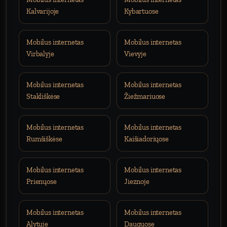
Kalvarijoje
Kybartuose
Mobilus internetas
Mobilus internetas
Virbalyje
Vievyje
Mobilus internetas
Mobilus internetas
Stakliškėse
Žiežmariuose
Mobilus internetas
Mobilus internetas
Rumšiškėse
Kaišiadoriųose
Mobilus internetas
Mobilus internetas
Prienųose
Jieznoje
Mobilus internetas
Mobilus internetas
Alytuje
Dauguose