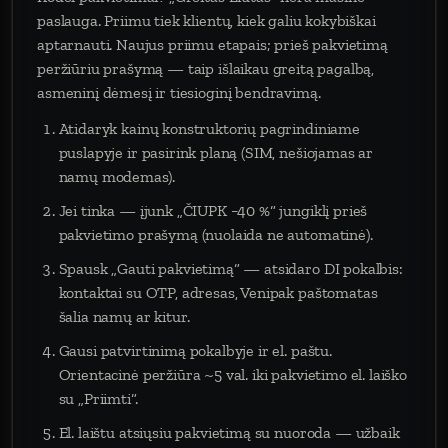
paslauga. Priimu tiek klientų, kiek galiu kokybiškai
aptarnauti. Naujus priimu etapais; prieš pakvietimą
peržiūriu prašymą — taip išlaikau greitą pagalbą,
asmeninį dėmesį ir tiesioginį bendravimą.
Atidaryk kainų konstruktorių pagrindiniame
puslapyje ir pasirink planą (SIM, nešiojamas ar
namų modemas).
Jei tinka — įjunk „ČIUPK −40 %“ jungiklį prieš
pakvietimo prašymą (nuolaida ne automatinė).
Spausk „Gauti pakvietimą“ — atsidaro DI pokalbis:
kontaktai su OTP, adresas, Venipak paštomatas
šalia namų ar kitur.
Gausi patvirtinimą pokalbyje ir el. paštu.
Orientacinė peržiūra ~5 val. iki pakvietimo el. laiško
su „Priimti“.
El. laištu atsiųsiu pakvietimą su nuoroda — užbaik