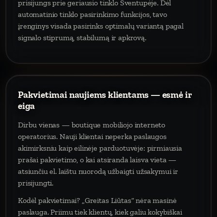
prisijungs prie geriausio tinklo Šventupėje. Dėl
automatinio tinklo pasirinkimo funkcijos, tavo
įrenginys visada pasirinks optimalų variantą pagal
signalo stiprumą, stabilumą ir apkrovą.
Pakvietimai naujiems klientams — esmė ir
eiga
Dirbu vienas — boutique mobiliojo interneto
operatorius. Nauji klientai neperka paslaugos
akimirksniu kaip eilinėje parduotuvėje: pirmiausia
prašai pakvietimo, o kai atsiranda laisva vieta —
atsiunčiu el. laištu nuorodą užbaigti užsakymui ir
prisijungti.
Kodėl pakvietimai? „Greitas Liūtas“ nėra masinė
paslauga. Priimu tiek klientų, kiek galiu kokybiškai