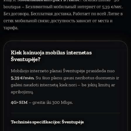
boutique – Безлимитный мобильный интернет от 5,39 €/мес.
Без договора. Бесплатная доставка. Работает по всей Литве в
сетях мобильной связи; доступность зависит от места и
тарифа.
Kiek kainuoja mobilus internetas
Šventupėje?
Mobiliojo interneto planai Šventupėje prasideda nuo
5,39 €/mėn.
Su šiuo planu gausi neribotus duomenis ir
galėsi naudoti internetą kiek nori – be jokių limitų ar
apribojimų.
4G+ SIM
– greitis iki 300 Mbps.
Techninės specifikacijos: Šventupėje