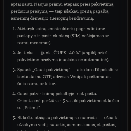
aptarnauti. Naujus priimu etapais; prieš pakvietimą
peržiūriu prašymą — taip išlaikau greitą pagalbą,
asmeninį dėmesį ir tiesioginį bendravimą.
Atidaryk kainų konstruktorių pagrindiniame
puslapyje ir pasirink planą (SIM, nešiojamas ar
namų modemas).
Jei tinka — įjunk „ČIUPK −40 %“ jungiklį prieš
pakvietimo prašymą (nuolaida ne automatinė).
Spausk „Gauti pakvietimą“ — atsidaro DI pokalbis:
kontaktai su OTP, adresas, Venipak paštomatas
šalia namų ar kitur.
Gausi patvirtinimą pokalbyje ir el. paštu.
Orientacinė peržiūra ~5 val. iki pakvietimo el. laiško
su „Priimti“.
El. laištu atsiųsiu pakvietimą su nuoroda — užbaik
užsakymo vedlį: sutartis, asmens kodas, el. paštas,