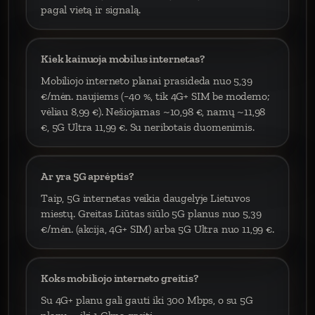
pagal vietą ir signalą.
Kiek kainuoja mobilus internetas?
Mobiliojo interneto planai prasideda nuo 5,39
€/mėn. naujiems (−40 %, tik 4G+ SIM be modemo;
vėliau 8,99 €). Nešiojamas ~10,98 €, namų ~11,98
€, 5G Ultra 11,99 €. Su neribotais duomenimis.
Ar yra 5G aprėptis?
Taip, 5G internetas veikia daugelyje Lietuvos
miestų. Greitas Liūtas siūlo 5G planus nuo 5,39
€/mėn. (akcija, 4G+ SIM) arba 5G Ultra nuo 11,99 €.
Koks mobiliojo interneto greitis?
Su 4G+ planu gali gauti iki 300 Mbps, o su 5G