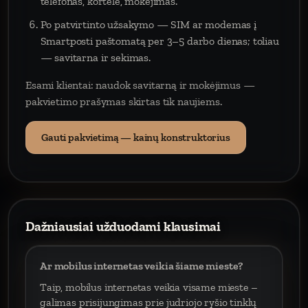
telefonas, kortelė, mokėjimas.
Po patvirtinto užsakymo — SIM ar modemas į
Smartposti paštomatą per 3–5 darbo dienas; toliau
— savitarna ir sekimas.
Esami klientai: naudok savitarną ir mokėjimus —
pakvietimo prašymas skirtas tik naujiems.
Gauti pakvietimą — kainų konstruktorius
Dažniausiai užduodami klausimai
Ar mobilus internetas veikia šiame mieste?
Taip, mobilus internetas veikia visame mieste –
galimas prisijungimas prie judriojo ryšio tinklų