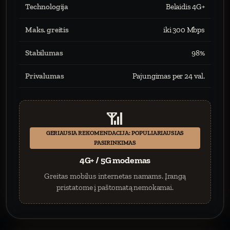
Technologija
Belaidis 4G+
Maks. greitis
iki 300 Mbps
Stabilumas
98%
Privalumas
Pajungimas per 24 val.
📶
GERIAUSIA REKOMENDACIJA: POPULIARIAUSIAS
PASIRINKIMAS
4G+ / 5G modemas
Greitas mobilus internetas namams. Įrangą
pristatome į paštomatą nemokamai.