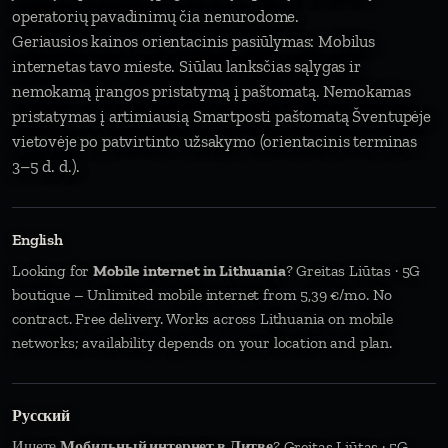
operatorių pavadinimų čia nenurodome.
Geriausios kainos orientacinis pasiūlymas: Mobilus
internetas tavo mieste. Siūlau lanksčias sąlygas ir
nemokamą įrangos pristatymą į paštomatą. Nemokamas
pristatymas į artimiausią Smartposti paštomatą Šventupėje
vietovėje po patvirtinto užsakymo (orientacinis terminas
3–5 d. d.).
English
Looking for
Mobile internet in Lithuania
? Greitas Liūtas · 5G
boutique – Unlimited mobile internet from 5,39 €/mo. No
contract. Free delivery. Works across Lithuania on mobile
networks; availability depends on your location and plan.
Русский
Ищете
Мобильный интернет в Литве
? Greitas Liūtas · 5G