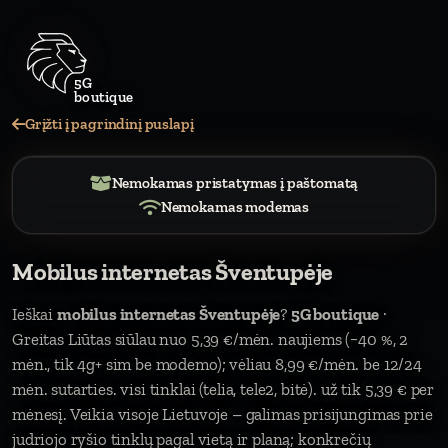
5G
b
Grįžti į pagrindinį puslapį
Nemokamas pristatymas į paštomatą
Nemokamas modemas
Mobilus internetas Šventupėje
Ieškai
mobilus internetas Šventupėje
?
5G boutique
·
Greitas Liūtas siūlau nuo 5,39 €/mėn. naujiems (−40 %, 2
mėn., tik 4g+ sim be modemo); vėliau 8,99 €/mėn. be 12/24
mėn. sutarties. visi tinklai (telia, tele2, bitė). už tik 5,39 € per
mėnesį. Veikia visoje Lietuvoje – galimas prisijungimas prie
judriojo ryšio tinklų pagal vietą ir planą; konkrečių