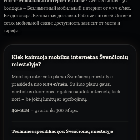
Ищете
Мобильный интернет в Литве
? Greitas Liūtas · 5G
boutique – Безлимитный мобильный интернет от 5,39 €/мес.
Без договора. Бесплатная доставка. Работает по всей Литве в
сетях мобильной связи; доступность зависит от места и
тарифа.
Kiek kainuoja mobilus internetas Švenčionių
miestelyje?
Mobiliojo interneto planai Švenčionių miestelyje
prasideda nuo
5,39 €/mėn.
Su šiuo planu gausi
neribotus duomenis ir galėsi naudoti internetą kiek
nori – be jokių limitų ar apribojimų.
4G+ SIM
– greitis iki 300 Mbps.
Techninės specifikacijos: Švenčionių miestelyje