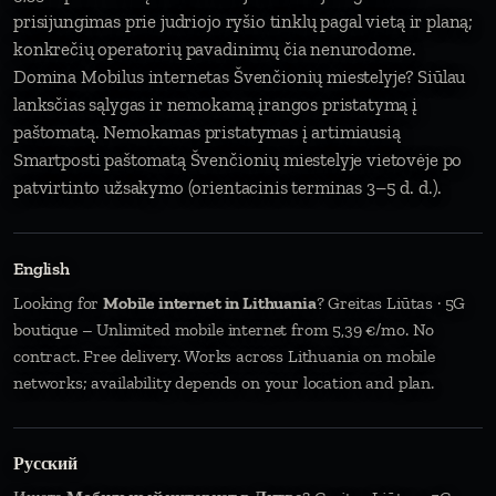
prisijungimas prie judriojo ryšio tinklų pagal vietą ir planą;
konkrečių operatorių pavadinimų čia nenurodome.
Domina Mobilus internetas Švenčionių miestelyje? Siūlau
lanksčias sąlygas ir nemokamą įrangos pristatymą į
paštomatą. Nemokamas pristatymas į artimiausią
Smartposti paštomatą Švenčionių miestelyje vietovėje po
patvirtinto užsakymo (orientacinis terminas 3–5 d. d.).
English
Looking for
Mobile internet in Lithuania
? Greitas Liūtas · 5G
boutique – Unlimited mobile internet from 5,39 €/mo. No
contract. Free delivery. Works across Lithuania on mobile
networks; availability depends on your location and plan.
Русский