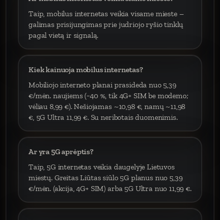
Taip, mobilus internetas veikia visame mieste –
galimas prisijungimas prie judriojo ryšio tinklų
pagal vietą ir signalą.
Kiek kainuoja mobilus internetas?
Mobiliojo interneto planai prasideda nuo 5,39
€/mėn. naujiems (−40 %, tik 4G+ SIM be modemo;
vėliau 8,99 €). Nešiojamas ~10,98 €, namų ~11,98
€, 5G Ultra 11,99 €. Su neribotais duomenimis.
Ar yra 5G aprėptis?
Taip, 5G internetas veikia daugelyje Lietuvos
miestų. Greitas Liūtas siūlo 5G planus nuo 5,39
€/mėn. (akcija, 4G+ SIM) arba 5G Ultra nuo 11,99 €.