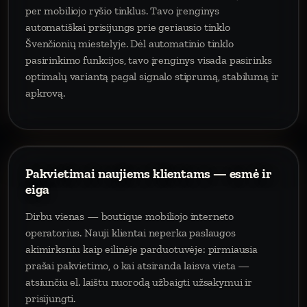
per mobiliojo ryšio tinklus. Tavo įrenginys
automatiškai prisijungs prie geriausio tinklo
Švenčionių miestelyje. Dėl automatinio tinklo
pasirinkimo funkcijos, tavo įrenginys visada pasirinks
optimalų variantą pagal signalo stiprumą, stabilumą ir
apkrovą.
Pakvietimai naujiems klientams — esmė ir
eiga
Dirbu vienas — boutique mobiliojo interneto
operatorius. Nauji klientai neperka paslaugos
akimirksniu kaip eilinėje parduotuvėje: pirmiausia
prašai pakvietimo, o kai atsiranda laisva vieta —
atsiunčiu el. laištu nuorodą užbaigti užsakymui ir
prisijungti.