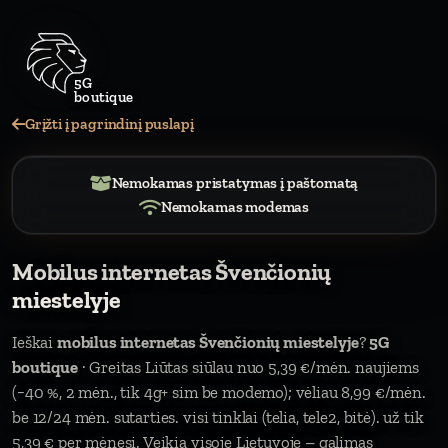
5G
boutiq
Grįžti į pagrindinį puslapį
Nemokamas pristatymas į paštomatą
Nemokamas modemas
Mobilus internetas Švenčionių
miestelyje
Ieškai
mobilus internetas Švenčionių miestelyje
?
5G
boutique
· Greitas Liūtas siūlau nuo 5,39 €/mėn. naujiems
(−40 %, 2 mėn., tik 4g+ sim be modemo); vėliau 8,99 €/mėn.
be 12/24 mėn. sutarties. visi tinklai (telia, tele2, bitė). už tik
5,39 € per mėnesį. Veikia visoje Lietuvoje – galimas