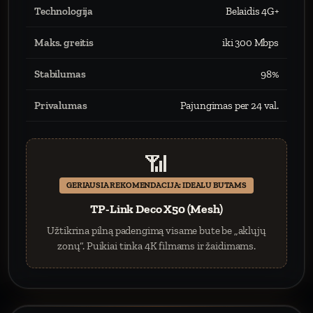
Technologija
Belaidis 4G+
Maks. greitis
iki 300 Mbps
Stabilumas
98%
Privalumas
Pajungimas per 24 val.
📶
GERIAUSIA REKOMENDACIJA: IDEALU BUTAMS
TP-Link Deco X50 (Mesh)
Užtikrina pilną padengimą visame bute be „aklųjų
zonų“. Puikiai tinka 4K filmams ir žaidimams.