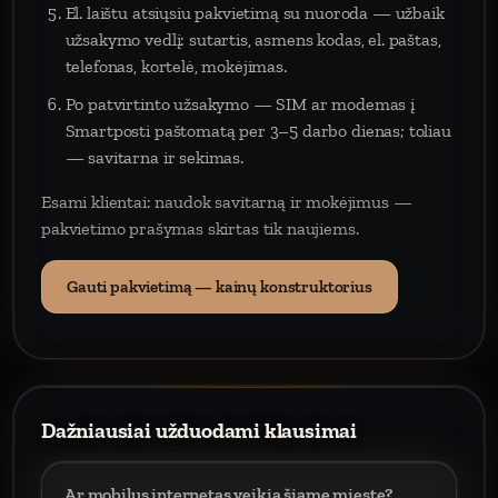
El. laištu atsiųsiu pakvietimą su nuoroda — užbaik
užsakymo vedlį: sutartis, asmens kodas, el. paštas,
telefonas, kortelė, mokėjimas.
Po patvirtinto užsakymo — SIM ar modemas į
Smartposti paštomatą per 3–5 darbo dienas; toliau
— savitarna ir sekimas.
Esami klientai: naudok savitarną ir mokėjimus —
pakvietimo prašymas skirtas tik naujiems.
Gauti pakvietimą — kainų konstruktorius
Dažniausiai užduodami klausimai
Ar mobilus internetas veikia šiame mieste?