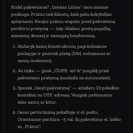
Kodėl pakvietimai? „Greitas Liūtas“ nėra masinė
paslauga. Priimu tiek klientų, kiek galiu kokybiškai
aptarnauti. Naujus priimu etapais; prieš pakvietimą
peržiūriu prašymą — taip išlaikau greitą pagalbą,
asmeninį dėmesį ir tiesioginį bendravimą.
Atidaryk kainų konstruktorių pagrindiniame
puslapyje ir pasirink planą (SIM, nešiojamas ar
namų modemas).
Jei tinka — įjunk „ČIUPK −40 %“ jungiklį prieš
pakvietimo prašymą (nuolaida ne automatinė).
Spausk „Gauti pakvietimą“ — atsidaro DI pokalbis:
kontaktai su OTP, adresas, Venipak paštomatas
šalia namų ar kitur.
Gausi patvirtinimą pokalbyje ir el. paštu.
Orientacinė peržiūra ~5 val. iki pakvietimo el. laiško
su „Priimti“.