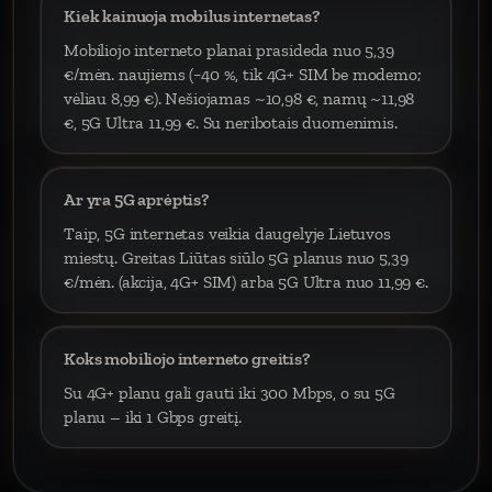
Kiek kainuoja mobilus internetas?
Mobiliojo interneto planai prasideda nuo 5,39
€/mėn. naujiems (−40 %, tik 4G+ SIM be modemo;
vėliau 8,99 €). Nešiojamas ~10,98 €, namų ~11,98
€, 5G Ultra 11,99 €. Su neribotais duomenimis.
Ar yra 5G aprėptis?
Taip, 5G internetas veikia daugelyje Lietuvos
miestų. Greitas Liūtas siūlo 5G planus nuo 5,39
€/mėn. (akcija, 4G+ SIM) arba 5G Ultra nuo 11,99 €.
Koks mobiliojo interneto greitis?
Su 4G+ planu gali gauti iki 300 Mbps, o su 5G
planu – iki 1 Gbps greitį.