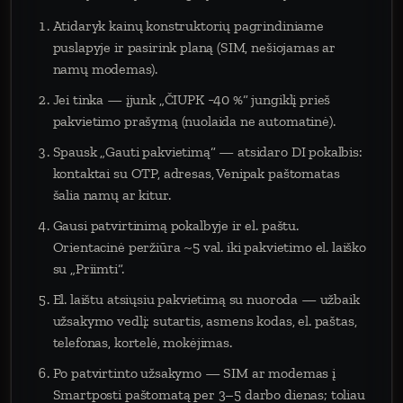
Atidaryk kainų konstruktorių pagrindiniame
puslapyje ir pasirink planą (SIM, nešiojamas ar
namų modemas).
Jei tinka — įjunk „ČIUPK −40 %“ jungiklį prieš
pakvietimo prašymą (nuolaida ne automatinė).
Spausk „Gauti pakvietimą“ — atsidaro DI pokalbis:
kontaktai su OTP, adresas, Venipak paštomatas
šalia namų ar kitur.
Gausi patvirtinimą pokalbyje ir el. paštu.
Orientacinė peržiūra ~5 val. iki pakvietimo el. laiško
su „Priimti“.
El. laištu atsiųsiu pakvietimą su nuoroda — užbaik
užsakymo vedlį: sutartis, asmens kodas, el. paštas,
telefonas, kortelė, mokėjimas.
Po patvirtinto užsakymo — SIM ar modemas į
Smartposti paštomatą per 3–5 darbo dienas; toliau