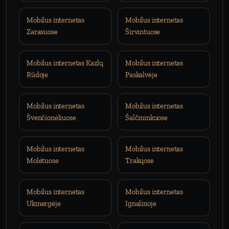
Mobilus internetas
Mobilus internetas
Zarasuose
Širvintuose
Mobilus internetas Kazlų
Mobilus internetas
Rūdoje
Paskalvėje
Mobilus internetas
Mobilus internetas
Švenčionėliuose
Šalčininkuose
Mobilus internetas
Mobilus internetas
Molėtuose
Trakųose
Mobilus internetas
Mobilus internetas
Ukmergėje
Ignalinoje