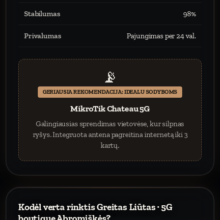
Stabilumas
98%
Privalumas
Pajungimas per 24 val.
📡
GERIAUSIA REKOMENDACIJA: IDEALU SODYBOMS
MikroTik Chateau 5G
Galingiausias sprendimas vietovėse, kur silpnas
ryšys. Integruota antena pagreitina internetą iki 3
kartų.
Kodėl verta rinktis Greitas Liūtas · 5G
boutique Abromiškės?