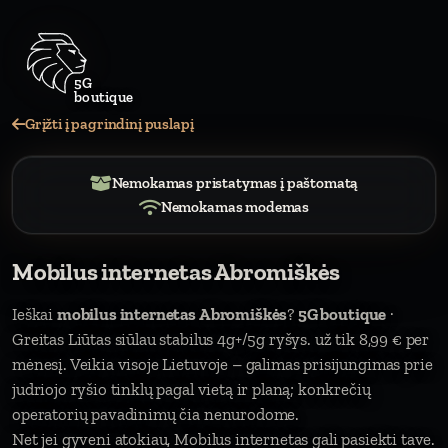
5G
boutiq
Grįžti į pagrindinį puslapį
Nemokamas pristatymas į paštomatą
Nemokamas modemas
Mobilus internetas Abromiškės
Ieškai
mobilus internetas Abromiškės
?
5G boutique
·
Greitas Liūtas siūlau stabilus 4g+/5g ryšys. už tik 8,99 € per
mėnesį. Veikia visoje Lietuvoje – galimas prisijungimas prie
judriojo ryšio tinklų pagal vietą ir planą; konkrečių
operatorių pavadinimų čia nenurodome.
Net jei gyveni atokiau, Mobilus internetas gali pasiekti tave.