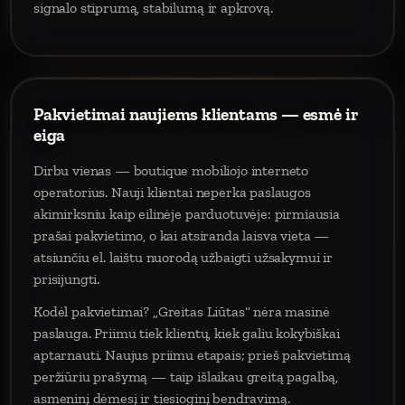
signalo stiprumą, stabilumą ir apkrovą.
Pakvietimai naujiems klientams — esmė ir
eiga
Dirbu vienas — boutique mobiliojo interneto
operatorius. Nauji klientai neperka paslaugos
akimirksniu kaip eilinėje parduotuvėje: pirmiausia
prašai pakvietimo, o kai atsiranda laisva vieta —
atsiunčiu el. laištu nuorodą užbaigti užsakymui ir
prisijungti.
Kodėl pakvietimai? „Greitas Liūtas“ nėra masinė
paslauga. Priimu tiek klientų, kiek galiu kokybiškai
aptarnauti. Naujus priimu etapais; prieš pakvietimą
peržiūriu prašymą — taip išlaikau greitą pagalbą,
asmeninį dėmesį ir tiesioginį bendravimą.