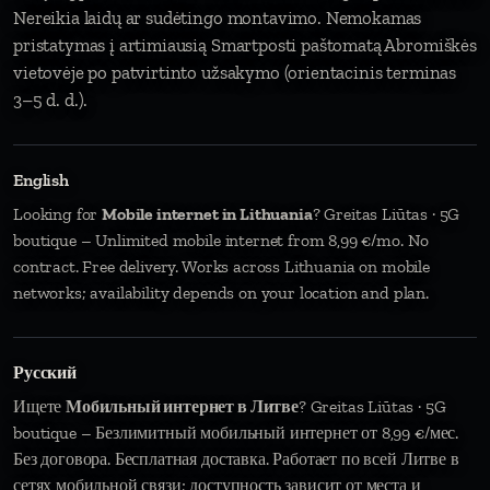
Nereikia laidų ar sudėtingo montavimo. Nemokamas
pristatymas į artimiausią Smartposti paštomatą Abromiškės
vietovėje po patvirtinto užsakymo (orientacinis terminas
3–5 d. d.).
English
Looking for
Mobile internet in Lithuania
? Greitas Liūtas · 5G
boutique – Unlimited mobile internet from 8,99 €/mo. No
contract. Free delivery. Works across Lithuania on mobile
networks; availability depends on your location and plan.
Русский
Ищете
Мобильный интернет в Литве
? Greitas Liūtas · 5G
boutique – Безлимитный мобильный интернет от 8,99 €/мес.
Без договора. Бесплатная доставка. Работает по всей Литве в
сетях мобильной связи; доступность зависит от места и