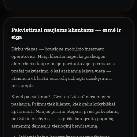
Pakvietimai naujiems klientams — esmė ir
eiga
Dirbu vienas — boutique mobiliojo interneto
operatorius. Nauji klientai neperka paslaugos
akimirksniu kaip eilinėje parduotuvėje: pirmiausia
prašai pakvietimo, o kai atsiranda laisva vieta —
atsiunčiu el. laištu nuorodą užbaigti užsakymui ir
prisijungti.
Kodėl pakvietimai? „Greitas Liūtas“ nėra masinė
paslauga. Priimu tiek klientų, kiek galiu kokybiškai
aptarnauti. Naujus priimu etapais; prieš pakvietimą
peržiūriu prašymą — taip išlaikau greitą pagalbą,
asmeninį dėmesį ir tiesioginį bendravimą.
Atidaryk kainų konstruktorių pagrindiniame