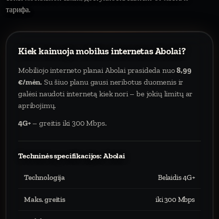
тарифа.
Kiek kainuoja mobilus internetas Abolai?
Mobiliojo interneto planai Abolai prasideda nuo
8,99
€/mėn.
Su šiuo planu gausi neribotus duomenis ir
galėsi naudoti internetą kiek nori – be jokių limitų ar
apribojimų.
4G+
– greitis iki 300 Mbps.
Techninės specifikacijos: Abolai
Technologija
Belaidis 4G+
Maks. greitis
iki 300 Mbps