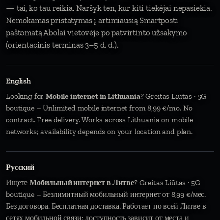
— tai, ko tau reikia. Naršyk ten, kur kiti tiekėjai nepasiekia.
Nemokamas pristatymas į artimiausią Smartposti
paštomatą Abolai vietovėje po patvirtinto užsakymo
(orientacinis terminas 3–5 d. d.).
English
Looking for
Mobile internet in Lithuania
? Greitas Liūtas · 5G
boutique – Unlimited mobile internet from 8,99 €/mo. No
contract. Free delivery. Works across Lithuania on mobile
networks; availability depends on your location and plan.
Русский
Ищете
Мобильный интернет в Литве
? Greitas Liūtas · 5G
boutique – Безлимитный мобильный интернет от 8,99 €/мес.
Без договора. Бесплатная доставка. Работает по всей Литве в
сетях мобильной связи; доступность зависит от места и