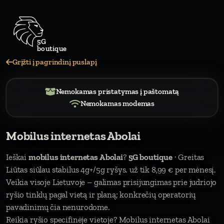
Grįžti į pagrindinį puslapį
Nemokamas pristatymas į paštomatą
Nemokamas modemas
Mobilus internetas Abolai
Ieškai
mobilus internetas Abolai
?
5G boutique
· Greitas
Liūtas siūlau stabilus 4g+/5g ryšys. už tik 8,99 € per mėnesį.
Veikia visoje Lietuvoje – galimas prisijungimas prie judriojo
ryšio tinklų pagal vietą ir planą; konkrečių operatorių
pavadinimų čia nenurodome.
Reikia ryšio specifinėje vietoje? Mobilus internetas Abolai