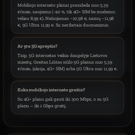
Mobiliojo interneto planai prasideda nuo 5,39
€/mėn. naujiems (−40 %, tik 4G+ SIM be modemo;
vėliau 8,99 €). Nešiojamas ~10,98 €, namų ~11,98
€, 5G Ultra 11,99 €. Su neribotais duomenimis.
Ar yra 5G aprėptis?
Taip, 5G internetas veikia daugelyje Lietuvos
miestų. Greitas Liūtas siūlo 5G planus nuo 5,39
€/mėn. (akcija, 4G+ SIM) arba 5G Ultra nuo 11,99 €.
Koks mobiliojo interneto greitis?
Su 4G+ planu gali gauti iki 300 Mbps, o su 5G
planu – iki 1 Gbps greitį.