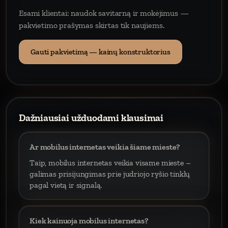
Esami klientai: naudok savitarną ir mokėjimus —
pakvietimo prašymas skirtas tik naujiems.
Gauti pakvietimą — kainų konstruktorius
Dažniausiai užduodami klausimai
Ar mobilus internetas veikia šiame mieste?
Taip, mobilus internetas veikia visame mieste –
galimas prisijungimas prie judriojo ryšio tinklų
pagal vietą ir signalą.
Kiek kainuoja mobilus internetas?