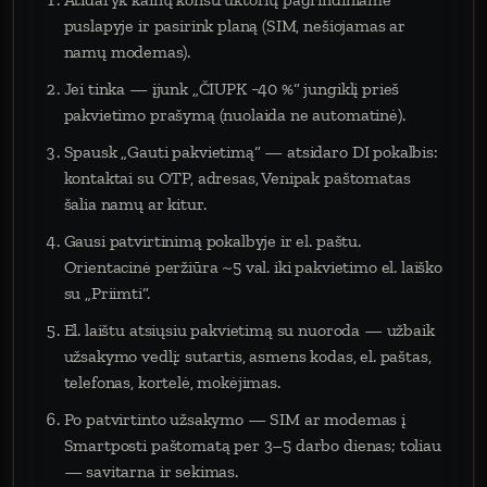
puslapyje ir pasirink planą (SIM, nešiojamas ar
namų modemas).
Jei tinka — įjunk „ČIUPK −40 %“ jungiklį prieš
pakvietimo prašymą (nuolaida ne automatinė).
Spausk „Gauti pakvietimą“ — atsidaro DI pokalbis:
kontaktai su OTP, adresas, Venipak paštomatas
šalia namų ar kitur.
Gausi patvirtinimą pokalbyje ir el. paštu.
Orientacinė peržiūra ~5 val. iki pakvietimo el. laiško
su „Priimti“.
El. laištu atsiųsiu pakvietimą su nuoroda — užbaik
užsakymo vedlį: sutartis, asmens kodas, el. paštas,
telefonas, kortelė, mokėjimas.
Po patvirtinto užsakymo — SIM ar modemas į
Smartposti paštomatą per 3–5 darbo dienas; toliau
— savitarna ir sekimas.