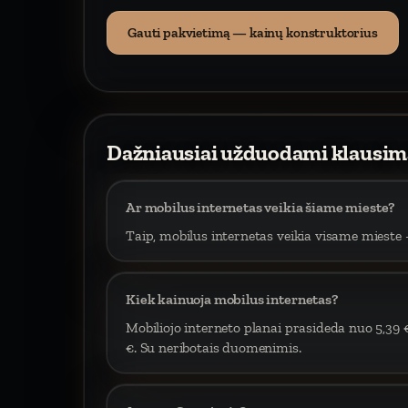
Gauti pakvietimą — kainų konstruktorius
Dažniausiai užduodami klausim
Ar mobilus internetas veikia šiame mieste?
Taip, mobilus internetas veikia visame mieste –
Kiek kainuoja mobilus internetas?
Mobiliojo interneto planai prasideda nuo 5,39 
€. Su neribotais duomenimis.