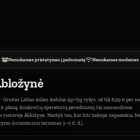
Nemokamas pristatymas į paštomatą
Nemokamas modemas
Abložynė
· Greitas Liūtas siūlau stabilus 4g+/5g ryšys. už tik 8,99 € per m
tą ir planą; konkrečių operatorių pavadinimų čia nenurodome.
vietovėje Abložynė. Naršyk ten, kur kiti tiekėjai nepasiekia.
ymo (orientacinis terminas 3–5 d. d.).