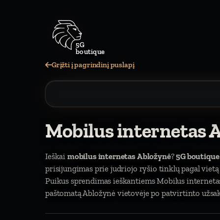
5G
boutique
Grįžti į pagrindinį puslapį
Mobilus internetas 
Ieškai
mobilus internetas Abložynė
?
5G boutique
prisijungimas prie judriojo ryšio tinklų pagal vie
Puikus sprendimas ieškantiems Mobilus internetas 
paštomatą Abložynė vietovėje po patvirtinto užsak