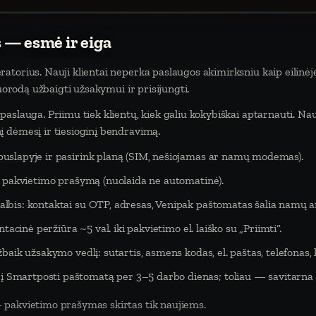
 — esmė ir eiga
atorius. Nauji klientai neperka paslaugos akimirksniu kaip eilinėj
nuorodą užbaigti užsakymui ir prisijungti.
aslauga. Priimu tiek klientų, kiek galiu kokybiškai aptarnauti. Na
 dėmesį ir tiesioginį bendravimą.
puslapyje ir pasirink planą (SIM, nešiojamas ar namų modemas).
eš pakvietimo prašymą (nuolaida ne automatinė).
lbis: kontaktai su OTP, adresas, Venipak paštomatas šalia namų ar
tacinė peržiūra ~5 val. iki pakvietimo el. laiško su „Priimti“.
baik užsakymo vedlį: sutartis, asmens kodas, el. paštas, telefonas,
Smartposti paštomatą per 3–5 darbo dienas; toliau — savitarna 
 pakvietimo prašymas skirtas tik naujiems.