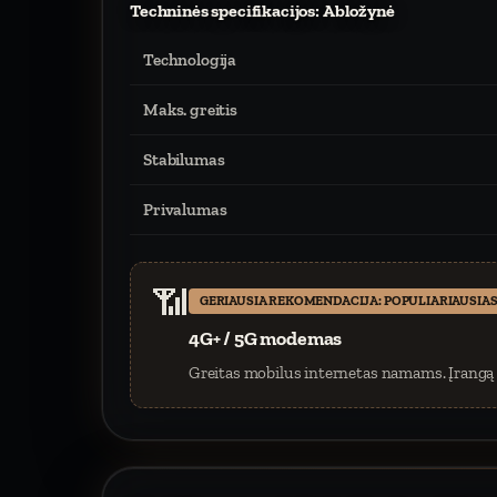
Techninės specifikacijos: Abložynė
Technologija
Maks. greitis
Stabilumas
Privalumas
📶
GERIAUSIA REKOMENDACIJA: POPULIARIAUSIAS
4G+ / 5G modemas
Greitas mobilus internetas namams. Įrangą