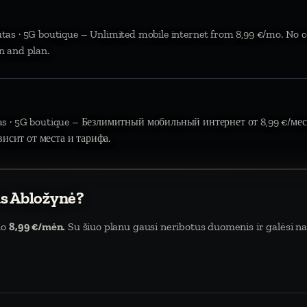
ūtas · 5G boutique – Unlimited mobile internet from 8,99 €/mo. No c
n and plan.
tas · 5G boutique – Безлимитный мобильный интернет от 8,99 €/мес.
висит от места и тарифа.
as Abložynė?
uo
8,99 €/mėn.
Su šiuo planu gausi neribotus duomenis ir galėsi nau