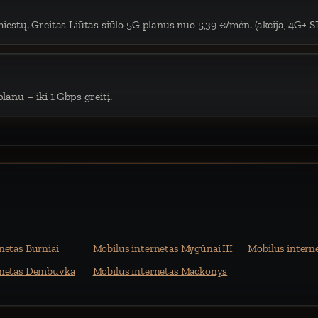
iestų. Greitas Liūtas siūlo 5G planus nuo 5,39 €/mėn. (akcija, 4G+ S
lanu – iki 1 Gbps greitį.
netas Burniai
Mobilus internetas Mygūnai III
Mobilus interne
rnetas Dembuvka
Mobilus internetas Mackonys