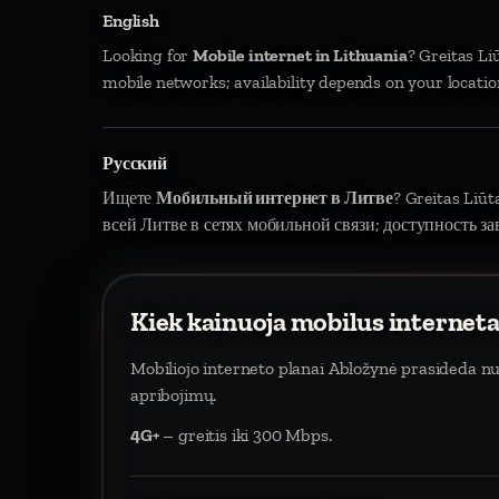
English
Looking for
Mobile internet in Lithuania
? Greitas Li
mobile networks; availability depends on your locatio
Русский
Ищете
Мобильный интернет в Литве
? Greitas Liū
всей Литве в сетях мобильной связи; доступность за
Kiek kainuoja mobilus internet
Mobiliojo interneto planai Abložynė prasideda n
apribojimų.
4G+
– greitis iki 300 Mbps.