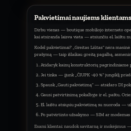
Pakvietimai naujiems klientams
Dirbu vienas — boutique mobiliojo interneto oper
kai atsiranda laisva vieta — atsiunčiu el. laištu 
Kodėl pakvietimai? „Greitas Liūtas“ nėra masinė p
prašymą — taip išlaikau greitą pagalbą, asmeninį
Atidaryk kainų konstruktorių pagrindiniame 
Jei tinka — įjunk „ČIUPK −40 %“ jungiklį pri
Spausk „Gauti pakvietimą“ — atsidaro DI poka
Gausi patvirtinimą pokalbyje ir el. paštu. Orien
El. laištu atsiųsiu pakvietimą su nuoroda — už
Po patvirtinto užsakymo — SIM ar modemas į 
Esami klientai: naudok savitarną ir mokėjimus —