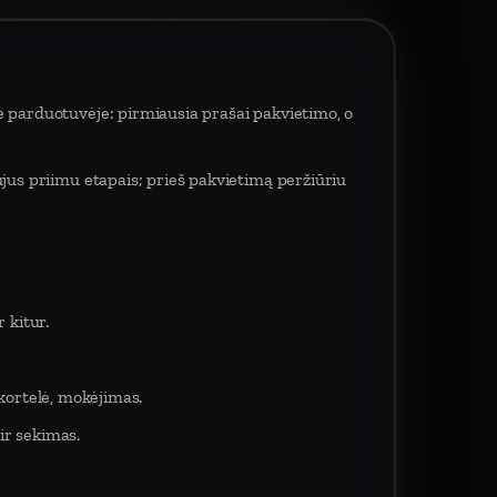
e parduotuvėje: pirmiausia prašai pakvietimo, o
ujus priimu etapais; prieš pakvietimą peržiūriu
 kitur.
 kortelė, mokėjimas.
ir sekimas.