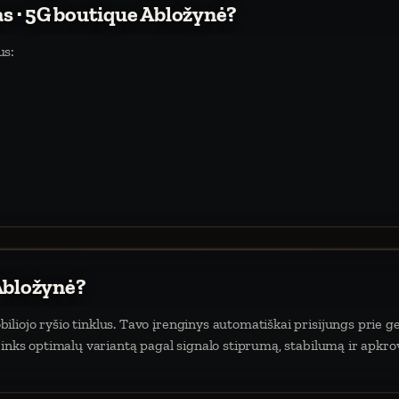
as · 5G boutique Abložynė?
us:
 Abložynė?
iojo ryšio tinklus. Tavo įrenginys automatiškai prisijungs prie ge
rinks optimalų variantą pagal signalo stiprumą, stabilumą ir apkro