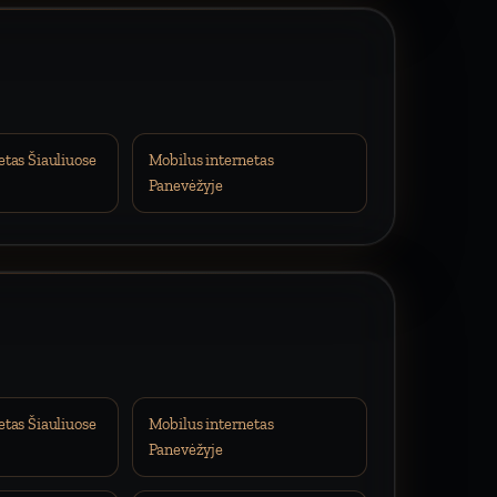
etas Šiauliuose
Mobilus internetas
Panevėžyje
etas Šiauliuose
Mobilus internetas
Panevėžyje