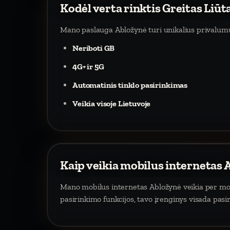
Kodėl verta rinktis Greitas Liūt
Mano paslauga Abložynė turi unikalius privalum
Neriboti GB
4G+ ir 5G
Automatinis tinklo pasirinkimas
Veikia visoje Lietuvoje
Kaip veikia mobilus internetas
Mano mobilus internetas Abložynė veikia per mobil
pasirinkimo funkcijos, tavo įrenginys visada pasi