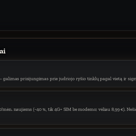
ai
 galimas prisijungimas prie judriojo ryšio tinklų pagal vietą ir sign
€/mėn. naujiems (−40 %, tik 4G+ SIM be modemo; vėliau 8,99 €). Neši