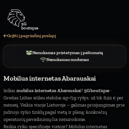
Grįžti į pagrindinį puslapį
Nemokamas pristatymas į paštomatą
Nemokamas modemas
Mobilus internetas Abarauskai
Ieškai
mobilus internetas Abarauskai
?
5G boutique
·
Greitas Liūtas siūlau stabilus 4g+/5g ryšys. už tik 8,99 € per
mėnesį. Veikia visoje Lietuvoje – galimas prisijungimas prie
judriojo ryšio tinklų pagal vietą ir planą; konkrečių
operatorių pavadinimų čia nenurodome.
Reikia ryšio specifinėje vietoje? Mobilus internetas