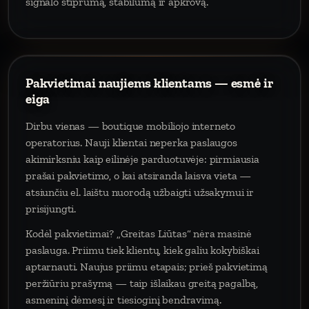
signalo stiprumą, stabilumą ir apkrovą.
Pakvietimai naujiems klientams — esmė ir
eiga
Dirbu vienas — boutique mobiliojo interneto
operatorius. Nauji klientai neperka paslaugos
akimirksniu kaip eilinėje parduotuvėje: pirmiausia
prašai pakvietimo, o kai atsiranda laisva vieta —
atsiunčiu el. laištu nuorodą užbaigti užsakymui ir
prisijungti.
Kodėl pakvietimai? „Greitas Liūtas“ nėra masinė
paslauga. Priimu tiek klientų, kiek galiu kokybiškai
aptarnauti. Naujus priimu etapais; prieš pakvietimą
peržiūriu prašymą — taip išlaikau greitą pagalbą,
asmeninį dėmesį ir tiesioginį bendravimą.